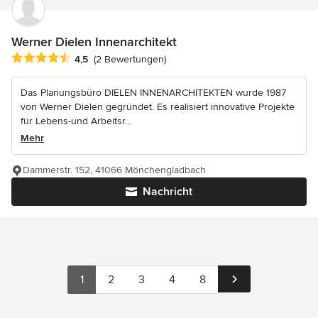
Werner Dielen Innenarchitekt
Durchschnittliche Bewertung: 4.5 von 5 Sternen
4,5
(2 Bewertungen)
Das Planungsbüro DIELEN INNENARCHITEKTEN wurde 1987
von Werner Dielen gegründet. Es realisiert innovative Projekte
für Lebens-und Arbeitsr...
Mehr
Dammerstr. 152, 41066 Mönchengladbach
Nachricht
1
2
3
4
8