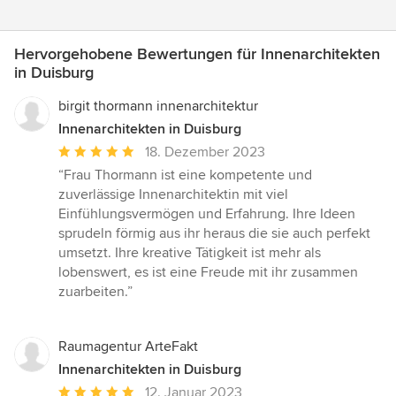
Hervorgehobene Bewertungen für Innenarchitekten
in Duisburg
birgit thormann innenarchitektur
Innenarchitekten in Duisburg
Durchschnittliche
18. Dezember 2023
Bewertung:
“Frau Thormann ist eine kompetente und
5
zuverlässige Innenarchitektin mit viel
von
Einfühlungsvermögen und Erfahrung. Ihre Ideen
5
sprudeln förmig aus ihr heraus die sie auch perfekt
Sternen
umsetzt. Ihre kreative Tätigkeit ist mehr als
lobenswert, es ist eine Freude mit ihr zusammen
zuarbeiten.”
Raumagentur ArteFakt
Innenarchitekten in Duisburg
Durchschnittliche
12. Januar 2023