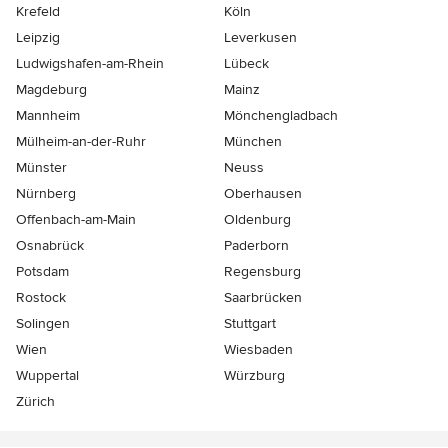
Krefeld
Köln
Leipzig
Leverkusen
Ludwigshafen-am-Rhein
Lübeck
Magdeburg
Mainz
Mannheim
Mönchen­gladbach
Mülheim-an-der-Ruhr
München
Münster
Neuss
Nürnberg
Oberhausen
Offenbach-am-Main
Oldenburg
Osnabrück
Paderborn
Potsdam
Regensburg
Rostock
Saarbrücken
Solingen
Stuttgart
Wien
Wiesbaden
Wuppertal
Würzburg
Zürich