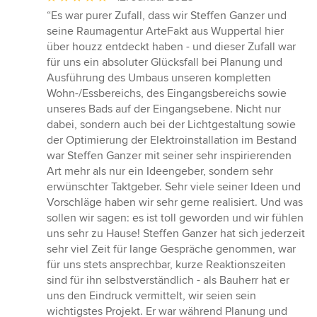
Bewertung:
“Es war purer Zufall, dass wir Steffen Ganzer und
5
seine Raumagentur ArteFakt aus Wuppertal hier
von
über houzz entdeckt haben - und dieser Zufall war
5
für uns ein absoluter Glücksfall bei Planung und
Sternen
Ausführung des Umbaus unseren kompletten
Wohn-/Essbereichs, des Eingangsbereichs sowie
unseres Bads auf der Eingangsebene. Nicht nur
dabei, sondern auch bei der Lichtgestaltung sowie
der Optimierung der Elektroinstallation im Bestand
war Steffen Ganzer mit seiner sehr inspirierenden
Art mehr als nur ein Ideengeber, sondern sehr
erwünschter Taktgeber. Sehr viele seiner Ideen und
Vorschläge haben wir sehr gerne realisiert. Und was
sollen wir sagen: es ist toll geworden und wir fühlen
uns sehr zu Hause! Steffen Ganzer hat sich jederzeit
sehr viel Zeit für lange Gespräche genommen, war
für uns stets ansprechbar, kurze Reaktionszeiten
sind für ihn selbstverständlich - als Bauherr hat er
uns den Eindruck vermittelt, wir seien sein
wichtigstes Projekt. Er war während Planung und