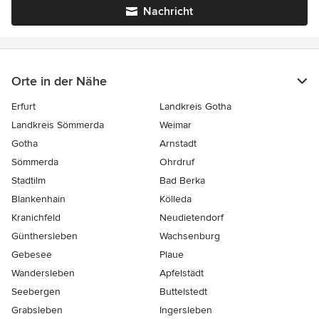
Nachricht
Orte in der Nähe
Erfurt
Landkreis Gotha
Landkreis Sömmerda
Weimar
Gotha
Arnstadt
Sömmerda
Ohrdruf
Stadtilm
Bad Berka
Blankenhain
Kölleda
Kranichfeld
Neudietendorf
Günthersleben
Wachsenburg
Gebesee
Plaue
Wandersleben
Apfelstädt
Seebergen
Buttelstedt
Grabsleben
Ingersleben