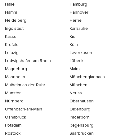
Halle
Hamburg
Hamm
Hannover
Heidelberg
Herne
Ingolstadt
Karlsruhe
Kassel
Kiel
Krefeld
Köln
Leipzig
Leverkusen
Ludwigshafen-am-Rhein
Lübeck
Magdeburg
Mainz
Mannheim
Mönchen­gladbach
Mülheim-an-der-Ruhr
München
Münster
Neuss
Nürnberg
Oberhausen
Offenbach-am-Main
Oldenburg
Osnabrück
Paderborn
Potsdam
Regensburg
Rostock
Saarbrücken