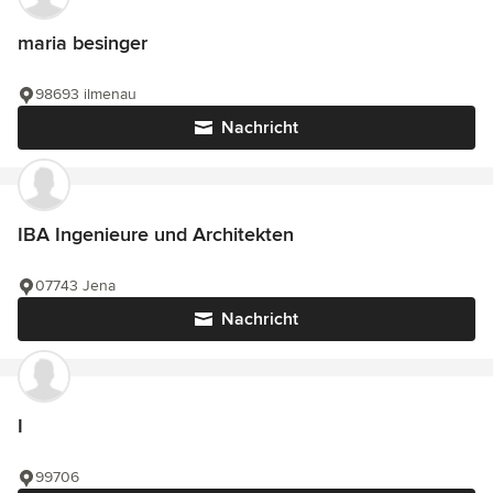
maria besinger
98693 ilmenau
Nachricht
IBA Ingenieure und Architekten
07743 Jena
Nachricht
I
99706