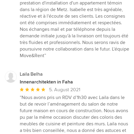
5
prestation d'installation d'un appartement témoin
von
dans la région de Metz. Isabelle est très agréable,
5
réactive et à l'écoute de ses clients. Les consignes
Sternen
ont été comprises immédiatement et respectées.
Nos échanges mail et par téléphone depuis la
demande initiale jusqu'à la livraison ont toujours été
très fluides et professionnels. Nous serons ravis de
poursuivre notre collaboration dans le futur. L'équipe
Move&Rent”
Laila Belha
Innenarchitekten in Faha
Durchschnittliche
5. August 2021
Bewertung:
“Nous avons pris un RDV d’1h30 avec Laila dans le
5
but de revoir l’aménagement du salon de notre
von
future maison en cours de construction. Nous avons
5
pu par la même occasion discuter des coloris des
Sternen
meubles de cuisine et peinture des murs. Laila nous
a très bien conseillée, nous a donné des astuces et