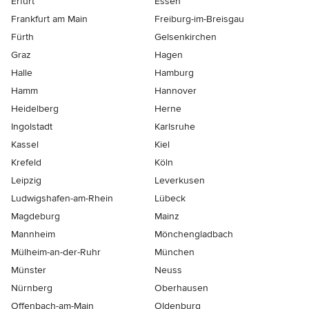
Erfurt
Essen
Frankfurt am Main
Freiburg-im-Breisgau
Fürth
Gelsenkirchen
Graz
Hagen
Halle
Hamburg
Hamm
Hannover
Heidelberg
Herne
Ingolstadt
Karlsruhe
Kassel
Kiel
Krefeld
Köln
Leipzig
Leverkusen
Ludwigshafen-am-Rhein
Lübeck
Magdeburg
Mainz
Mannheim
Mönchen­gladbach
Mülheim-an-der-Ruhr
München
Münster
Neuss
Nürnberg
Oberhausen
Offenbach-am-Main
Oldenburg