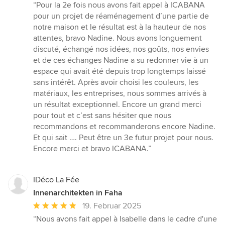
Bewertung:
“Pour la 2e fois nous avons fait appel à ICABANA
5
pour un projet de réaménagement d’une partie de
von
notre maison et le résultat est à la hauteur de nos
5
attentes, bravo Nadine. Nous avons longuement
Sternen
discuté, échangé nos idées, nos goûts, nos envies
et de ces échanges Nadine a su redonner vie à un
espace qui avait été depuis trop longtemps laissé
sans intérêt. Après avoir choisi les couleurs, les
matériaux, les entreprises, nous sommes arrivés à
un résultat exceptionnel. Encore un grand merci
pour tout et c’est sans hésiter que nous
recommandons et recommanderons encore Nadine.
Et qui sait …. Peut être un 3e futur projet pour nous.
Encore merci et bravo ICABANA.”
IDéco La Fée
Innenarchitekten in Faha
Durchschnittliche
19. Februar 2025
Bewertung:
“Nous avons fait appel à Isabelle dans le cadre d'une