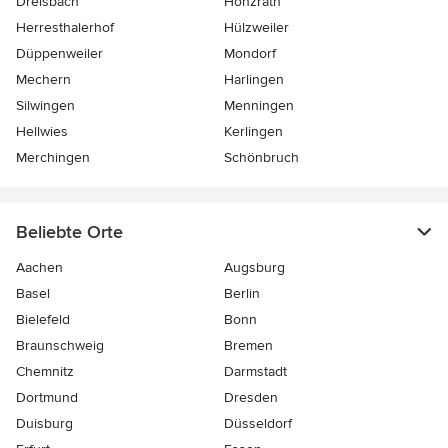
Dreisbach
Honzrath
Herresthalerhof
Hülzweiler
Düppenweiler
Mondorf
Mechern
Harlingen
Silwingen
Menningen
Hellwies
Kerlingen
Merchingen
Schönbruch
Beliebte Orte
Aachen
Augsburg
Basel
Berlin
Bielefeld
Bonn
Braunschweig
Bremen
Chemnitz
Darmstadt
Dortmund
Dresden
Duisburg
Düsseldorf