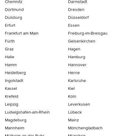
Chemnitz
Darmstadt
Dortmund
Dresden
Duisburg
Düsseldorf
Erfurt
Essen
Frankfurt am Main
Freiburg-im-Breisgau
Fürth
Gelsenkirchen
Graz
Hagen
Halle
Hamburg
Hamm
Hannover
Heidelberg
Herne
Ingolstadt
Karlsruhe
Kassel
Kiel
Krefeld
Köln
Leipzig
Leverkusen
Ludwigshafen-am-Rhein
Lübeck
Magdeburg
Mainz
Mannheim
Mönchen­gladbach
Mülheim-an-der-Ruhr
München