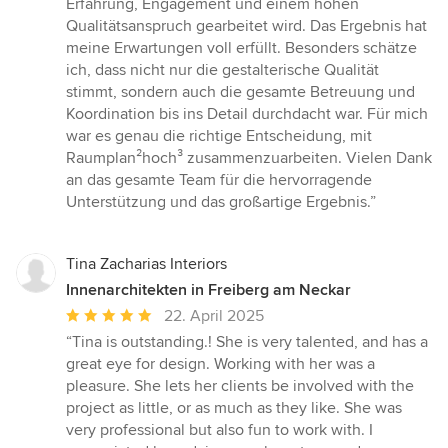
Erfahrung, Engagement und einem hohen
Qualitätsanspruch gearbeitet wird. Das Ergebnis hat
meine Erwartungen voll erfüllt. Besonders schätze
ich, dass nicht nur die gestalterische Qualität
stimmt, sondern auch die gesamte Betreuung und
Koordination bis ins Detail durchdacht war. Für mich
war es genau die richtige Entscheidung, mit
Raumplan²hoch³ zusammenzuarbeiten. Vielen Dank
an das gesamte Team für die hervorragende
Unterstützung und das großartige Ergebnis.”
Tina Zacharias Interiors
Innenarchitekten in Freiberg am Neckar
Durchschnittliche
22. April 2025
Bewertung:
“Tina is outstanding.! She is very talented, and has a
5
great eye for design. Working with her was a
von
pleasure. She lets her clients be involved with the
5
project as little, or as much as they like. She was
Sternen
very professional but also fun to work with. I