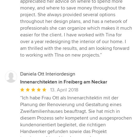
appreciated her advice on where to spend more
money, and where to save money throughout the
project. She always provided several options
throughout her design plans, and has a network of
professionals she can organize which makes it much
easier for the client. I have worked with Tina for
over a year redesigning the interior of our home. I
am thrilled with the results, and am looking forward
to working with TIna on new projects.”
Daniela Ott Interiordesign
Innenarchitekten in Freiberg am Neckar
Durchschnittliche
13. April 2018
Bewertung:
“Ich habe Frau Ott als Innenarchitektin mit der
5
Planung der Renovierung und Gestaltung eines
von
Zweifamilienhauses beauftragt. Sie hat mich in
5
diesem Prozess sehr kompetent und ausgesprochen
Sternen
kundenorientiert begleitet, die richtigen
Handwerker gefunden sowie das Projekt