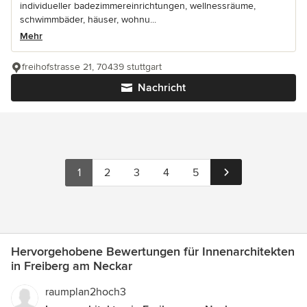
individueller badezimmereinrichtungen, wellnessräume,
schwimmbäder, häuser, wohnu...
Mehr
freihofstrasse 21, 70439 stuttgart
Nachricht
1
2
3
4
5
Hervorgehobene Bewertungen für Innenarchitekten
in Freiberg am Neckar
raumplan2hoch3