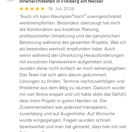
Innenarchitekten in Freiberg am Neckar
Durchschnittliche
19. Juli 2026
Bewertung:
“Auch ich kann Raumplan²hoch³ uneingeschränkt
5
weiterempfehlen. Besonders überzeugt hat mich
von
die Kombination aus kreativer Planung,
5
professioneller Umsetzung und der persönlichen
Sternen
Betreuung während des gesamten Projekts. Was ich
als besonders wertvoll empfunden habe: Auch
wenn während der Umsetzung Herausforderungen
mit einzelnen Handwerkern aufgetreten sind,
wurden diese nicht einfach an mich weitergegeben.
Das Team hat sich aktiv darum gekümmert,
Lösungen zu finden, Termine nachzuverfolgen und
Probleme aus dem Weg zu räumen. Dadurch wurde
mir viel Stress erspart und ich hatte stets das Gefühl,
dass mein Projekt in guten Händen ist. Die
Zusammenarbeit war jederzeit transparent,
zuverlässig und auf Augenhöhe. Auf Wünsche
wurde eingegangen, Fragen wurden schnell
beantwortet und man hat gemerkt, dass hier mit viel