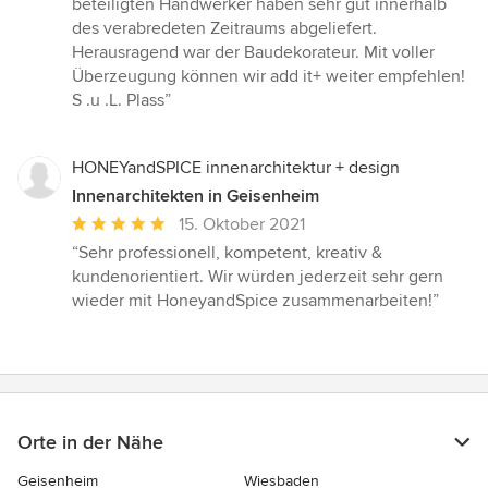
beteiligten Handwerker haben sehr gut innerhalb
des verabredeten Zeitraums abgeliefert.
Herausragend war der Baudekorateur. Mit voller
Überzeugung können wir add it+ weiter empfehlen!
S .u .L. Plass”
HONEYandSPICE innenarchitektur + design
Innenarchitekten in Geisenheim
Durchschnittliche
15. Oktober 2021
Bewertung:
“Sehr professionell, kompetent, kreativ &
5
kundenorientiert. Wir würden jederzeit sehr gern
von
wieder mit HoneyandSpice zusammenarbeiten!”
5
Sternen
Orte in der Nähe
Geisenheim
Wiesbaden