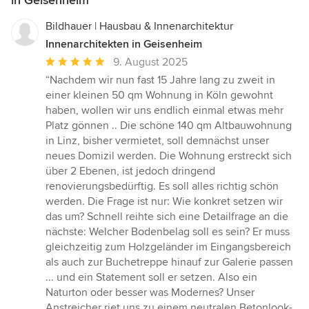
in Geisenheim
Bildhauer | Hausbau & Innenarchitektur
Innenarchitekten in Geisenheim
Durchschnittliche
9. August 2025
Bewertung:
“Nachdem wir nun fast 15 Jahre lang zu zweit in
5
einer kleinen 50 qm Wohnung in Köln gewohnt
von
haben, wollen wir uns endlich einmal etwas mehr
5
Platz gönnen .. Die schöne 140 qm Altbauwohnung
Sternen
in Linz, bisher vermietet, soll demnächst unser
neues Domizil werden. Die Wohnung erstreckt sich
über 2 Ebenen, ist jedoch dringend
renovierungsbedürftig. Es soll alles richtig schön
werden. Die Frage ist nur: Wie konkret setzen wir
das um? Schnell reihte sich eine Detailfrage an die
nächste: Welcher Bodenbelag soll es sein? Er muss
gleichzeitig zum Holzgeländer im Eingangsbereich
als auch zur Buchetreppe hinauf zur Galerie passen
... und ein Statement soll er setzen. Also ein
Naturton oder besser was Modernes? Unser
Anstreicher riet uns zu einem neutralen Betonlook-