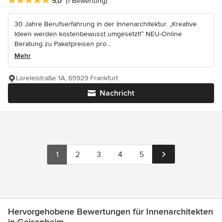
Durchschnittliche Bewertung: 5 von 5 Sternen
5,0
(1 Bewertung)
30 Jahre Berufserfahrung in der Innenarchitektur. „Kreative
Ideen werden kostenbewusst umgesetzt!“ NEU-Online
Beratung zu Paketpreisen pro...
Mehr
Loreleistraße 1A, 65929 Frankfurt
Nachricht
1
2
3
4
5
Hervorgehobene Bewertungen für Innenarchitekten