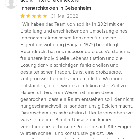
add it+ interior architecture
Innenarchitekten in Geisenheim
Durchschnittliche
31. Mai 2022
Bewertung:
“Wir haben das Team von add it+ in 2021 mit der
5
Erstellung und anschließenden Umsetzung eines
von
innenarchitektonischen Konzepts für unsere
5
Eigentumswohnung (Baujahr 1972) beauftragt.
Sternen
Beeindruckt hat uns insbesondere das Verständnis
für unsere individuelle Lebenssituation und die
Lösung der vielschichtigen funktionellen und
gestalterischen Fragen. Es ist eine großzügige,
zeitgenössische und sehr gemütliche Wohnung
entstanden, in der wir uns nach kürzester Zeit zu
Hause fühlten. Frau Weise hat immer davon
gesprochen, dass ein Raum entstehen soll, der nicht
nur geschmackvoll ist, sondern uns glücklich macht.
Das erschien uns sehr abstrakt. Heute verstehen wir,
was sie meinte. Bei der Umsetzung kamen
verschiedene technische Probleme auf. Alle Fragen
wurden schnell und konstruktiv gelöst. Die