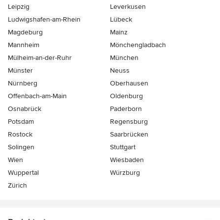
Leipzig
Leverkusen
Ludwigshafen-am-Rhein
Lübeck
Magdeburg
Mainz
Mannheim
Mönchen­gladbach
Mülheim-an-der-Ruhr
München
Münster
Neuss
Nürnberg
Oberhausen
Offenbach-am-Main
Oldenburg
Osnabrück
Paderborn
Potsdam
Regensburg
Rostock
Saarbrücken
Solingen
Stuttgart
Wien
Wiesbaden
Wuppertal
Würzburg
Zürich