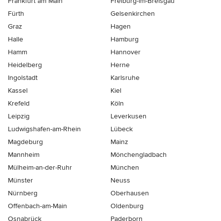
Frankfurt am Main
Freiburg-im-Breisgau
Fürth
Gelsenkirchen
Graz
Hagen
Halle
Hamburg
Hamm
Hannover
Heidelberg
Herne
Ingolstadt
Karlsruhe
Kassel
Kiel
Krefeld
Köln
Leipzig
Leverkusen
Ludwigshafen-am-Rhein
Lübeck
Magdeburg
Mainz
Mannheim
Mönchen­gladbach
Mülheim-an-der-Ruhr
München
Münster
Neuss
Nürnberg
Oberhausen
Offenbach-am-Main
Oldenburg
Osnabrück
Paderborn