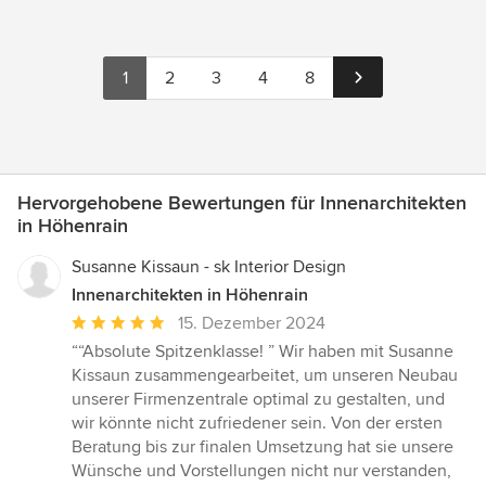
1
2
3
4
8
Hervorgehobene Bewertungen für Innenarchitekten
in Höhenrain
Susanne Kissaun - sk Interior Design
Innenarchitekten in Höhenrain
Durchschnittliche
15. Dezember 2024
Bewertung:
““Absolute Spitzenklasse! ” Wir haben mit Susanne
5
Kissaun zusammengearbeitet, um unseren Neubau
von
unserer Firmenzentrale optimal zu gestalten, und
5
wir könnte nicht zufriedener sein. Von der ersten
Sternen
Beratung bis zur finalen Umsetzung hat sie unsere
Wünsche und Vorstellungen nicht nur verstanden,