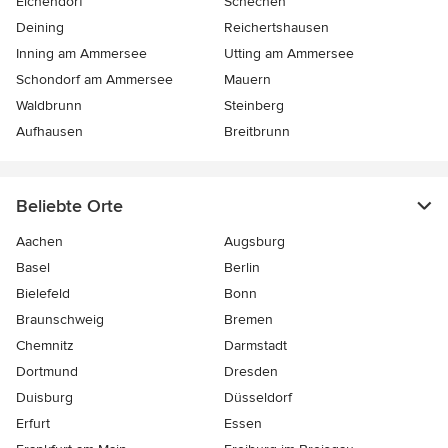
Eichendorf
Schechen
Deining
Reichertshausen
Inning am Ammersee
Utting am Ammersee
Schondorf am Ammersee
Mauern
Waldbrunn
Steinberg
Aufhausen
Breitbrunn
Beliebte Orte
Aachen
Augsburg
Basel
Berlin
Bielefeld
Bonn
Braunschweig
Bremen
Chemnitz
Darmstadt
Dortmund
Dresden
Duisburg
Düsseldorf
Erfurt
Essen