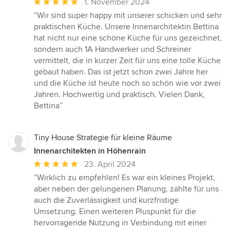
Durchschnittliche
1. November 2024
Bewertung:
“Wir sind super happy mit unserer schicken und sehr
5
praktischen Küche. Unsere Innenarchitektin Bettina
von
hat nicht nur eine schöne Küche für uns gezeichnet,
5
sondern auch 1A Handwerker und Schreiner
Sternen
vermittelt, die in kurzer Zeit für uns eine tolle Küche
gebaut haben. Das ist jetzt schon zwei Jahre her
und die Küche ist heute noch so schön wie vor zwei
Jahren. Hochwertig und praktisch. Vielen Dank,
Bettina”
Tiny House Strategie für kleine Räume
Innenarchitekten in Höhenrain
Durchschnittliche
23. April 2024
Bewertung:
“Wirklich zu empfehlen! Es war ein kleines Projekt,
5
aber neben der gelungenen Planung, zählte für uns
von
auch die Zuverlässigkeit und kurzfristige
5
Umsetzung. Einen weiteren Pluspunkt für die
Sternen
hervorragende Nutzung in Verbindung mit einer