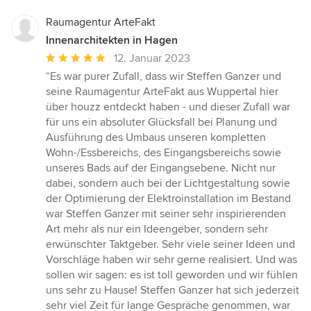
Raumagentur ArteFakt
Innenarchitekten in Hagen
Durchschnittliche
12. Januar 2023
Bewertung:
“Es war purer Zufall, dass wir Steffen Ganzer und
5
seine Raumagentur ArteFakt aus Wuppertal hier
von
über houzz entdeckt haben - und dieser Zufall war
5
für uns ein absoluter Glücksfall bei Planung und
Sternen
Ausführung des Umbaus unseren kompletten
Wohn-/Essbereichs, des Eingangsbereichs sowie
unseres Bads auf der Eingangsebene. Nicht nur
dabei, sondern auch bei der Lichtgestaltung sowie
der Optimierung der Elektroinstallation im Bestand
war Steffen Ganzer mit seiner sehr inspirierenden
Art mehr als nur ein Ideengeber, sondern sehr
erwünschter Taktgeber. Sehr viele seiner Ideen und
Vorschläge haben wir sehr gerne realisiert. Und was
sollen wir sagen: es ist toll geworden und wir fühlen
uns sehr zu Hause! Steffen Ganzer hat sich jederzeit
sehr viel Zeit für lange Gespräche genommen, war