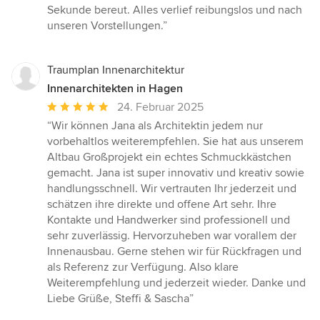
Sekunde bereut. Alles verlief reibungslos und nach
unseren Vorstellungen.”
Traumplan Innenarchitektur
Innenarchitekten in Hagen
Durchschnittliche
24. Februar 2025
Bewertung:
“Wir können Jana als Architektin jedem nur
5
vorbehaltlos weiterempfehlen. Sie hat aus unserem
von
Altbau Großprojekt ein echtes Schmuckkästchen
5
gemacht. Jana ist super innovativ und kreativ sowie
Sternen
handlungsschnell. Wir vertrauten Ihr jederzeit und
schätzen ihre direkte und offene Art sehr. Ihre
Kontakte und Handwerker sind professionell und
sehr zuverlässig. Hervorzuheben war vorallem der
Innenausbau. Gerne stehen wir für Rückfragen und
als Referenz zur Verfügung. Also klare
Weiterempfehlung und jederzeit wieder. Danke und
Liebe Grüße, Steffi & Sascha”