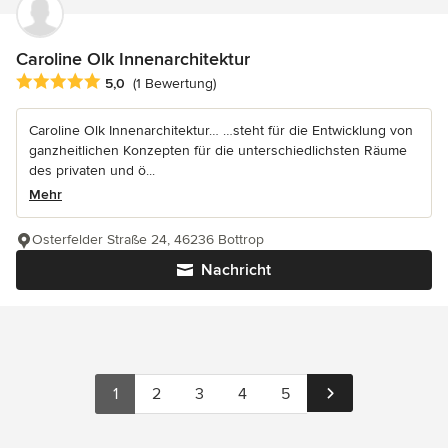
Caroline Olk Innenarchitektur
Durchschnittliche Bewertung: 5 von 5 Sternen
5,0
(1 Bewertung)
Caroline Olk Innenarchitektur… …steht für die Entwicklung von
ganzheitlichen Konzepten für die unterschiedlichsten Räume
des privaten und ö...
Mehr
Osterfelder Straße 24, 46236 Bottrop
Nachricht
1
2
3
4
5