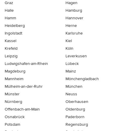
Graz
Hagen
Halle
Hamburg
Hamm
Hannover
Heidelberg
Herne
Ingolstadt
Karlsruhe
Kassel
Kiel
Krefeld
Köln
Leipzig
Leverkusen
Ludwigshafen-am-Rhein
Lübeck
Magdeburg
Mainz
Mannheim
Mönchen­gladbach
Mülheim-an-der-Ruhr
München
Münster
Neuss
Nürnberg
Oberhausen
Offenbach-am-Main
Oldenburg
Osnabrück
Paderborn
Potsdam
Regensburg