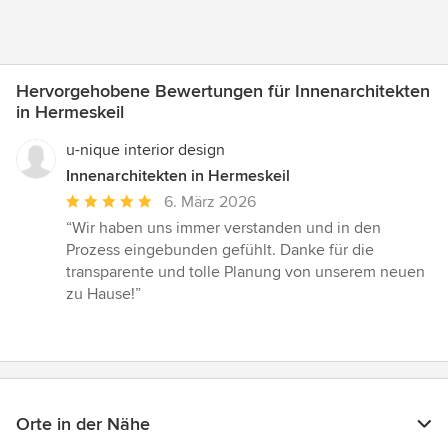
Hervorgehobene Bewertungen für Innenarchitekten
in Hermeskeil
u-nique interior design
Innenarchitekten in Hermeskeil
Durchschnittliche
6. März 2026
Bewertung:
“Wir haben uns immer verstanden und in den
5
Prozess eingebunden gefühlt. Danke für die
von
transparente und tolle Planung von unserem neuen
5
zu Hause!”
Sternen
Orte in der Nähe