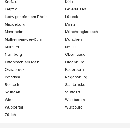
Krefeld
Köln
Leipzig
Leverkusen
Ludwigshafen-am-Rhein
Lübeck
Magdeburg
Mainz
Mannheim
Mönchen­gladbach
Mülheim-an-der-Ruhr
München
Münster
Neuss
Nürnberg
Oberhausen
Offenbach-am-Main
Oldenburg
Osnabrück
Paderborn
Potsdam
Regensburg
Rostock
Saarbrücken
Solingen
Stuttgart
Wien
Wiesbaden
Wuppertal
Würzburg
Zürich