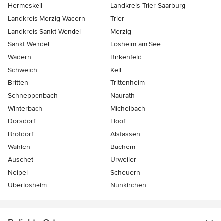
Hermeskeil
Landkreis Trier-Saarburg
Landkreis Merzig-Wadern
Trier
Landkreis Sankt Wendel
Merzig
Sankt Wendel
Losheim am See
Wadern
Birkenfeld
Schweich
Kell
Britten
Trittenheim
Schneppenbach
Naurath
Winterbach
Michelbach
Dörsdorf
Hoof
Brotdorf
Alsfassen
Wahlen
Bachem
Auschet
Urweiler
Neipel
Scheuern
Überlosheim
Nunkirchen