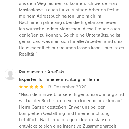
aus dem Weg räumen zu können. Ich werde Frau
Maslankowski auch für zukünftige Arbeiten fest in
meinem Adressbuch halten, und mich im
Nachhinein jahrelang über die Ergebnisse freuen.
Ich wünsche jedem Menschen, diese Freude auch
genießen zu können. Solch eine Unterstützung ist
genau das, was man sich für alle Arbeiten rund ums
Haus eigentlich nur träumen lassen kann - hier ist es
Realität!”
Raumagentur ArteFakt
Experten für Inneneinrichtung in Herne
Durchschnittliche
13. Dezember 2020
Bewertung:
“Nach dem Erwerb unserer Eigentumswohnung sind
5
wir bei der Suche nach einem Innenarchitekten auf
von
Herrn Ganzer gestoßen. Er war uns bei der
5
kompletten Gestaltung und Inneneinrichtung
Sternen
behilflich. Nach einem regen Ideenaustausch
entwickelte sich eine intensive Zusammenarbeit.