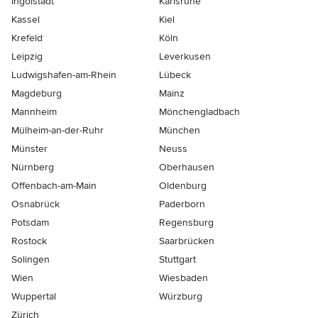
Ingolstadt
Karlsruhe
Kassel
Kiel
Krefeld
Köln
Leipzig
Leverkusen
Ludwigshafen-am-Rhein
Lübeck
Magdeburg
Mainz
Mannheim
Mönchen­gladbach
Mülheim-an-der-Ruhr
München
Münster
Neuss
Nürnberg
Oberhausen
Offenbach-am-Main
Oldenburg
Osnabrück
Paderborn
Potsdam
Regensburg
Rostock
Saarbrücken
Solingen
Stuttgart
Wien
Wiesbaden
Wuppertal
Würzburg
Zürich