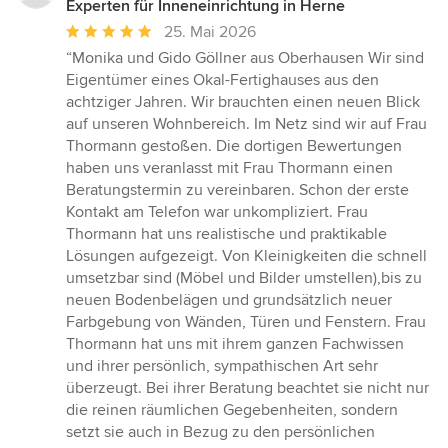
Experten für Inneneinrichtung in Herne
Durchschnittliche
25. Mai 2026
Bewertung:
“Monika und Gido Göllner aus Oberhausen Wir sind
5
Eigentümer eines Okal-Fertighauses aus den
von
achtziger Jahren. Wir brauchten einen neuen Blick
5
auf unseren Wohnbereich. Im Netz sind wir auf Frau
Sternen
Thormann gestoßen. Die dortigen Bewertungen
haben uns veranlasst mit Frau Thormann einen
Beratungstermin zu vereinbaren. Schon der erste
Kontakt am Telefon war unkompliziert. Frau
Thormann hat uns realistische und praktikable
Lösungen aufgezeigt. Von Kleinigkeiten die schnell
umsetzbar sind (Möbel und Bilder umstellen),bis zu
neuen Bodenbelägen und grundsätzlich neuer
Farbgebung von Wänden, Türen und Fenstern. Frau
Thormann hat uns mit ihrem ganzen Fachwissen
und ihrer persönlich, sympathischen Art sehr
überzeugt. Bei ihrer Beratung beachtet sie nicht nur
die reinen räumlichen Gegebenheiten, sondern
setzt sie auch in Bezug zu den persönlichen