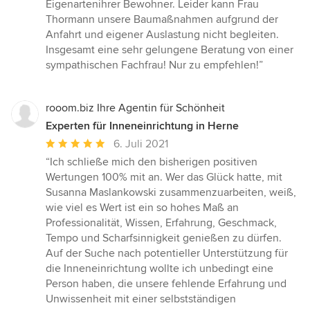
Eigenartenihrer Bewohner. Leider kann Frau
Thormann unsere Baumaßnahmen aufgrund der
Anfahrt und eigener Auslastung nicht begleiten.
Insgesamt eine sehr gelungene Beratung von einer
sympathischen Fachfrau! Nur zu empfehlen!”
rooom.biz Ihre Agentin für Schönheit
Experten für Inneneinrichtung in Herne
Durchschnittliche
6. Juli 2021
Bewertung:
“Ich schließe mich den bisherigen positiven
5
Wertungen 100% mit an. Wer das Glück hatte, mit
von
Susanna Maslankowski zusammenzuarbeiten, weiß,
5
wie viel es Wert ist ein so hohes Maß an
Sternen
Professionalität, Wissen, Erfahrung, Geschmack,
Tempo und Scharfsinnigkeit genießen zu dürfen.
Auf der Suche nach potentieller Unterstützung für
die Inneneinrichtung wollte ich unbedingt eine
Person haben, die unsere fehlende Erfahrung und
Unwissenheit mit einer selbstständigen