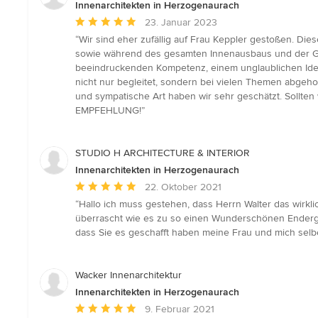
Innenarchitekten in Herzogenaurach
Durchschnittliche
23. Januar 2023
Bewertung:
“Wir sind eher zufällig auf Frau Keppler gestoßen. Dies
5
sowie während des gesamten Innenausbaus und der Gest
von
beeindruckenden Kompetenz, einem unglaublichen Ideenr
5
nicht nur begleitet, sondern bei vielen Themen abgeh
Sternen
und sympatische Art haben wir sehr geschätzt. Sollte
EMPFEHLUNG!”
STUDIO H ARCHITECTURE & INTERIOR
Innenarchitekten in Herzogenaurach
Durchschnittliche
22. Oktober 2021
Bewertung:
“Hallo ich muss gestehen, dass Herrn Walter das wirkli
5
überrascht wie es zu so einen Wunderschönen Endergebn
von
dass Sie es geschafft haben meine Frau und mich selbe
5
Sternen
Wacker Innenarchitektur
Innenarchitekten in Herzogenaurach
Durchschnittliche
9. Februar 2021