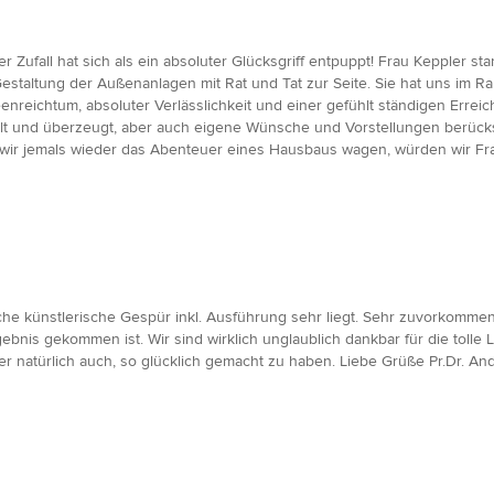
er Zufall hat sich als ein absoluter Glücksgriff entpuppt! Frau Keppler 
altung der Außenanlagen mit Rat und Tat zur Seite. Sie hat uns im Rah
eichtum, absoluter Verlässlichkeit und einer gefühlt ständigen Erreichb
olt und überzeugt, aber auch eigene Wünsche und Vorstellungen berücksi
n wir jemals wieder das Abenteuer eines Hausbaus wagen, würden wir F
che künstlerische Gespür inkl. Ausführung sehr liegt. Sehr zuvorkommend
is gekommen ist. Wir sind wirklich unglaublich dankbar für die tolle Le
r natürlich auch, so glücklich gemacht zu haben. Liebe Grüße Pr.Dr. An