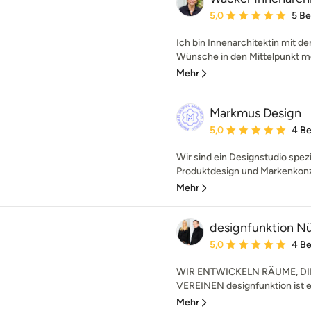
Durchschnittliche Bewe
5,0
5 B
Ich bin Innenarchitektin mit d
Wünsche in den Mittelpunkt me
Mehr
Markmus Design
Durchschnittliche Bewe
5,0
4 B
Wir sind ein Designstudio spezi
Produktdesign und Markenkonze
Mehr
designfunktion N
Durchschnittliche Bewe
5,0
4 B
WIR ENTWICKELN RÄUME, DI
VEREINEN designfunktion ist ei
Mehr