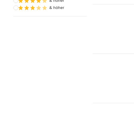
& höher
& höher