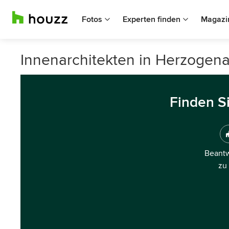
Fotos
Experten finden
Magazi
Innenarchitekten in Herzogen
Finden S
Beantw
zu