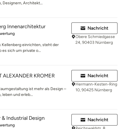
Designern, Architekt...
rg Innenarchitektur
Nachricht
rtung: 5 von 5 Sternen
ewertung
Obere Schmiedgasse
24, 90403 Nürnberg
Kellenberg einrichten, steht der
 es sich um private o...
T ALEXANDER KROMER
Nachricht
Hermann-Kesten-Ring
umgestaltung ist mehr als Design –
10, 90425 Nürnberg
, leben und erleb...
 & Industrial Design
Nachricht
rtung: 5 von 5 Sternen
ewertung
Reichswaldstr. 8,