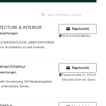
TECTURE & INTERIOR
Nachricht
rtung: 5 von 5 Sternen
Bewertungen
90419 NÜRNBERG
AS WESENTLICHE, ABER ENTFERNE
s Architektur so wie Innenar...
nenarchitektur
Nachricht
rtung: 5 von 5 Sternen
ewertungen
Felsenstraße 21, 91233
Neunkirchen am Sand
onelle Umsetzung. Ob Neukonzeption
unterstütze Sie be...
tektur