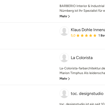
BARBERIO Interior & Industri
Nürnberg ist Ihr Spezialist für ei
Mehr
Klaus Dohle Innen
Durchschnittliche Bewe
5,0
1 B
La Colorista
La-Colorista-farbarchitektur.de
Marion Timphus Als leidenschaft
Mehr
toc. designstudio
toc. designstudio ist ein seit 1