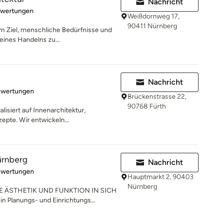
Nachricht
rtung: 5 von 5 Sternen
ewertungen
Weißdornweg 17,
90411 Nürnberg
em Ziel, menschliche Bedürfnisse und
ines Handelns zu...
Nachricht
rtung: 5 von 5 Sternen
ewertungen
Brückenstrasse 22,
90768 Fürth
alisiert auf Innenarchitektur,
pte. Wir entwickeln...
ürnberg
Nachricht
rtung: 5 von 5 Sternen
ewertungen
Hauptmarkt 2, 90403
Nürnberg
E ÄSTHETIK UND FUNKTION IN SICH
n Planungs- und Einrichtungs...