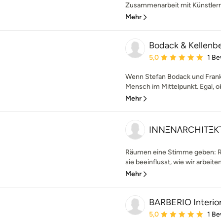
Zusammenarbeit mit Künstlern, 
Mehr
Bodack & Kellenbe
Durchschnittliche Bewe
5,0
1 B
Wenn Stefan Bodack und Frank 
Mensch im Mittelpunkt. Egal, ob
Mehr
INNΞNΛRCHITΞK
Räumen eine Stimme geben: Ra
sie beeinflusst, wie wir arbeiten
Mehr
BARBERIO Interior
Durchschnittliche Bewe
5,0
1 B