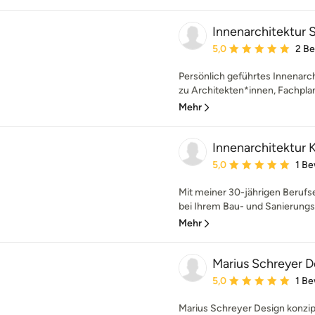
Innenarchitektur 
Durchschnittliche Bewe
5,0
2 B
Persönlich geführtes Innenarc
zu Architekten*innen, Fachplan
Mehr
Innenarchitektur 
Durchschnittliche Bewe
5,0
1 B
Mit meiner 30-jährigen Berufs
bei Ihrem Bau- und Sanierungspr
Mehr
Marius Schreyer D
Durchschnittliche Bewe
5,0
1 B
Marius Schreyer Design konzipie