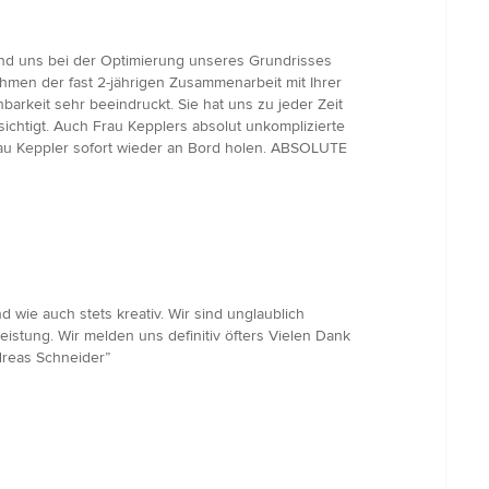
stand uns bei der Optimierung unseres Grundrisses
men der fast 2-jährigen Zusammenarbeit mit Ihrer
arkeit sehr beeindruckt. Sie hat uns zu jeder Zeit
chtigt. Auch Frau Kepplers absolut unkomplizierte
rau Keppler sofort wieder an Bord holen. ABSOLUTE
 wie auch stets kreativ. Wir sind unglaublich
istung. Wir melden uns definitiv öfters Vielen Dank
dreas Schneider”