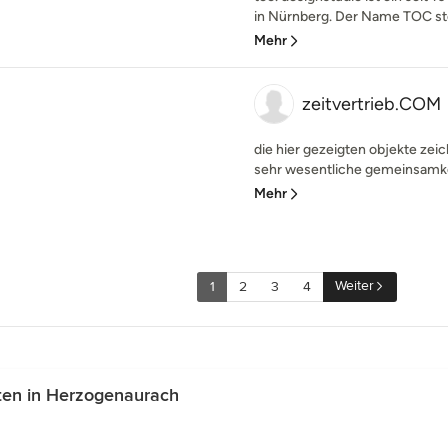
in Nürnberg. Der Name TOC steh
Mehr
zeitvertrieb.COM
die hier gezeigten objekte ze
sehr wesentliche gemeinsamkei
Mehr
Weiter
1
2
3
4
ten in Herzogenaurach