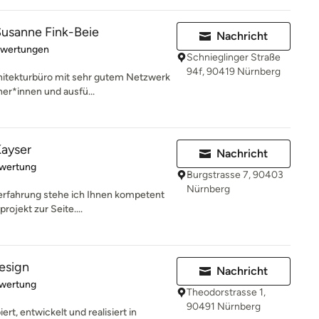
Susanne Fink-Beie
Nachricht
rtung: 5 von 5 Sternen
ewertungen
Schnieglinger Straße
94f, 90419 Nürnberg
hitekturbüro mit sehr gutem Netzwerk
er*innen und ausfü...
Kayser
Nachricht
rtung: 5 von 5 Sternen
ewertung
Burgstrasse 7, 90403
Nürnberg
erfahrung stehe ich Ihnen kompetent
ojekt zur Seite....
esign
Nachricht
rtung: 5 von 5 Sternen
ewertung
Theodorstrasse 1,
90491 Nürnberg
rt, entwickelt und realisiert in