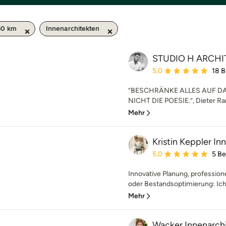
50 km
Innenarchitekten
STUDIO H ARCHI
Durchschnittliche Bewe
5,0
18 
“BESCHRÄNKE ALLES AUF D
NICHT DIE POESIE.”, Dieter Ram
Mehr
Kristin Keppler In
Durchschnittliche Bewe
5,0
5 B
Innovative Planung, professi
oder Bestandsoptimierung: Ich 
Mehr
Wacker Innenarchi