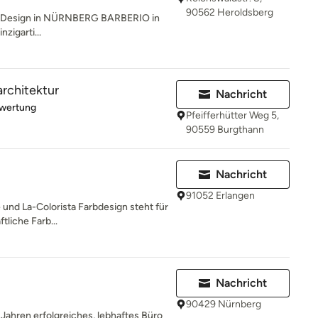
90562 Heroldsberg
al Design in NÜRNBERG BARBERIO in
nzigarti...
architektur
Nachricht
rtung: 5 von 5 Sternen
ewertung
Pfeifferhütter Weg 5,
90559 Burgthann
Nachricht
91052 Erlangen
 und La-Colorista Farbdesign steht für
liche Farb...
Nachricht
90429 Nürnberg
0 Jahren erfolgreiches, lebhaftes Büro