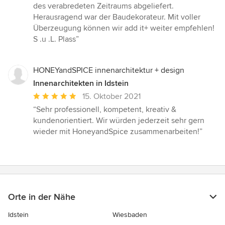
des verabredeten Zeitraums abgeliefert.
Herausragend war der Baudekorateur. Mit voller
Überzeugung können wir add it+ weiter empfehlen!
S .u .L. Plass”
HONEYandSPICE innenarchitektur + design
Innenarchitekten in Idstein
Durchschnittliche
15. Oktober 2021
Bewertung:
“Sehr professionell, kompetent, kreativ &
5
kundenorientiert. Wir würden jederzeit sehr gern
von
wieder mit HoneyandSpice zusammenarbeiten!”
5
Sternen
Orte in der Nähe
Idstein
Wiesbaden