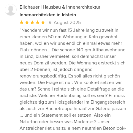
Bildhauer | Hausbau & Innenarchitektur
Innenarchitekten in Idstein
Durchschnittliche
9. August 2025
Bewertung:
“Nachdem wir nun fast 15 Jahre lang zu zweit in
5
einer kleinen 50 qm Wohnung in Köln gewohnt
von
haben, wollen wir uns endlich einmal etwas mehr
5
Platz gönnen .. Die schöne 140 qm Altbauwohnung
Sternen
in Linz, bisher vermietet, soll demnächst unser
neues Domizil werden. Die Wohnung erstreckt sich
über 2 Ebenen, ist jedoch dringend
renovierungsbedürftig. Es soll alles richtig schön
werden. Die Frage ist nur: Wie konkret setzen wir
das um? Schnell reihte sich eine Detailfrage an die
nächste: Welcher Bodenbelag soll es sein? Er muss
gleichzeitig zum Holzgeländer im Eingangsbereich
als auch zur Buchetreppe hinauf zur Galerie passen
... und ein Statement soll er setzen. Also ein
Naturton oder besser was Modernes? Unser
Anstreicher riet uns zu einem neutralen Betonlook-