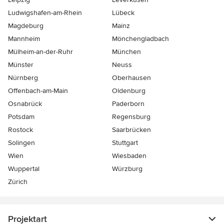
Ludwigshafen-am-Rhein
Lübeck
Magdeburg
Mainz
Mannheim
Mönchen­gladbach
Mülheim-an-der-Ruhr
München
Münster
Neuss
Nürnberg
Oberhausen
Offenbach-am-Main
Oldenburg
Osnabrück
Paderborn
Potsdam
Regensburg
Rostock
Saarbrücken
Solingen
Stuttgart
Wien
Wiesbaden
Wuppertal
Würzburg
Zürich
Projektart