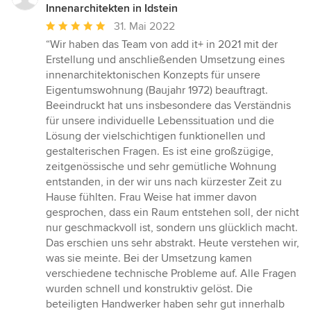
Innenarchitekten in Idstein
Durchschnittliche
31. Mai 2022
Bewertung:
“Wir haben das Team von add it+ in 2021 mit der
5
Erstellung und anschließenden Umsetzung eines
von
innenarchitektonischen Konzepts für unsere
5
Eigentumswohnung (Baujahr 1972) beauftragt.
Sternen
Beeindruckt hat uns insbesondere das Verständnis
für unsere individuelle Lebenssituation und die
Lösung der vielschichtigen funktionellen und
gestalterischen Fragen. Es ist eine großzügige,
zeitgenössische und sehr gemütliche Wohnung
entstanden, in der wir uns nach kürzester Zeit zu
Hause fühlten. Frau Weise hat immer davon
gesprochen, dass ein Raum entstehen soll, der nicht
nur geschmackvoll ist, sondern uns glücklich macht.
Das erschien uns sehr abstrakt. Heute verstehen wir,
was sie meinte. Bei der Umsetzung kamen
verschiedene technische Probleme auf. Alle Fragen
wurden schnell und konstruktiv gelöst. Die
beteiligten Handwerker haben sehr gut innerhalb