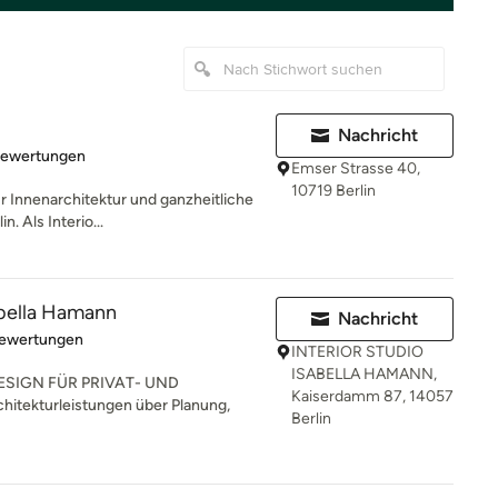
Nachricht
rtung: 5 von 5 Sternen
Bewertungen
Emser Strasse 40,
10719 Berlin
 Innenarchitektur und ganzheitliche
. Als Interio...
abella Hamann
Nachricht
rtung: 5 von 5 Sternen
Bewertungen
INTERIOR STUDIO
ISABELLA HAMANN,
SIGN FÜR PRIVAT- UND
Kaiserdamm 87, 14057
tekturleistungen über Planung,
Berlin