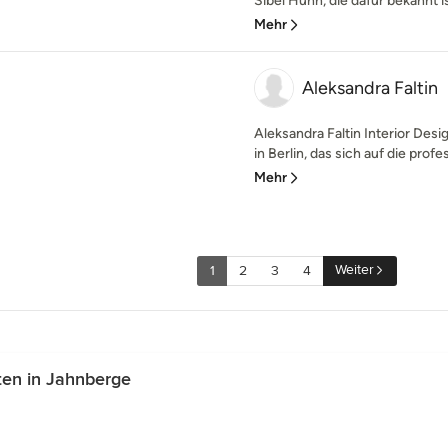
Sibel Huhn, die dafür bekannt ist
Mehr
Aleksandra Faltin
Aleksandra Faltin Interior Desi
in Berlin, das sich auf die profes
Mehr
Weiter
1
2
3
4
ten in Jahnberge