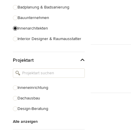
Badplanung & Badsanierung
Bauunternehmen
Innenarchitekten
Interior Designer & Raumausstatter
Küchenplanung
Projektart
Landschaftsarchitekten
Armaturen & Sanitärbedarf
Beleuchtung
Inneneinrichtung
Einbauschränke
Dachausbau
Alle anzeigen
Design-Beratung
Alle anzeigen