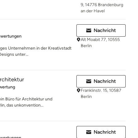
9, 14776 Brandenburg
an der Havel
Nachricht
rtung: 5 von 5 Sternen
ewertungen
Alt Moabit 77, 10555
Berlin
ebiges Unternehmen in der Kreativstadt
Designs unter...
architektur
Nachricht
rtung: 1 von 5 Sternen
wertung
Franklinstr. 15, 10587
Berlin
 ein Büro für Architektur und
lin, das unkonvention...
Nachricht
rtung: 5 von 5 Sternen
ewertungen