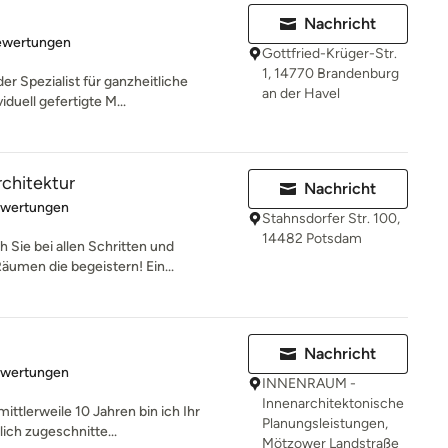
Nachricht
rtung: 4.4 von 5 Sternen
ewertungen
Gottfried-Krüger-Str.
1, 14770 Brandenburg
der Spezialist für ganzheitliche
an der Havel
duell gefertigte M...
rchitektur
Nachricht
rtung: 5 von 5 Sternen
ewertungen
Stahnsdorfer Str. 100,
14482 Potsdam
h Sie bei allen Schritten und
men die begeistern! Ein...
Nachricht
rtung: 5 von 5 Sternen
ewertungen
INNENRAUM -
Innenarchitektonische
ittlerweile 10 Jahren bin ich Ihr
Planungsleistungen,
lich zugeschnitte...
Mötzower Landstraße