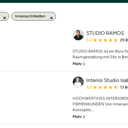
Innenarchitekten
STUDIO RAMOS
Durchschnittliche Bewe
5,0
29 
STUDIO RAMOS ist ein Büro für
Raumgestaltung mit Sitz in Berlin
Mehr
Interior Studio Is
Durchschnittliche Bewe
5,0
13 
HOCHWERTIGES INTERIORDE
FIRMENKUNDEN Von Innenarchi
Konzeptio...
Mehr