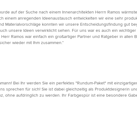
rde auf der Suche nach einem Innenarchitekten Herrn Ramos wärmstens
 einem anregenden Ideenaustausch entwickelten wir eine sehr produk
und Materialvorschläge konnten wir unsere Entscheidungsfindung gut beg
auch unsere Ideen verwirklicht sehen. Für uns war es auch ein wichtige
. Herr Ramos war einfach ein großartiger Partner und Ratgeber in alle
 sicher wieder mit Ihm zusammen.”
mann! Bei Ihr werden Sie ein perfektes "Rundum-Paket" mit einzigartigem
 sprechen für sich! Sie ist dabei gleichzeitig als Produktdesignerin und
z, ohne aufdringlich zu werden. Ihr Farbgespür ist eine besondere Gab