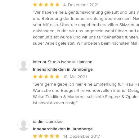
Durchschnittliche
4. Dezember 2021
Bewertung:
“Wir haben eine Eigentumswohnung gekauft und uns wu
5
und Betreuung der Inneneinrichtung übernommen. Nach
von
sehr hilfreich. Über die umgehend erstellten Skizzen 
5
entstanden, in der wir uns ungemein wohl fühlen und 
Sternen
kommuniziert wurde und wir uns fair behandelt fühlten
super Arbeit geleistet. Wir arbeiten beim nächsten Mal
Interior Studio Isabella Hamann
Innenarchitekten in Jahnberge
Durchschnittliche
10. Mai 2021
Bewertung:
“Sehr gerne gebe ich hier eine Empfehlung für Frau Ha
5
Wünsche und Budget -Ihre wundervollen Interior Designs
von
Weise Tradition & Moderne, schlichte Eleganz & Opulen
5
ist absolut zuverlässig.”
Sternen
id die raumidee
Innenarchitekten in Jahnberge
Durchschnittliche
14. Dezember 2017