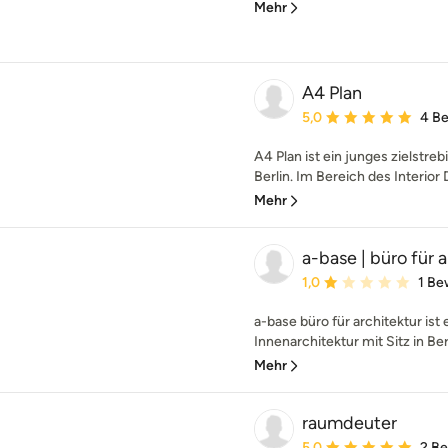
Mehr
A4 Plan
Durchschnittliche Bewe
5,0
4 B
A4 Plan ist ein junges zielstr
Berlin. Im Bereich des Interior 
Mehr
a-base | büro für 
Durchschnittliche Bewe
1,0
1 Be
a-base büro für architektur ist
Innenarchitektur mit Sitz in Ber
Mehr
raumdeuter
Durchschnittliche Bewe
5,0
2 B