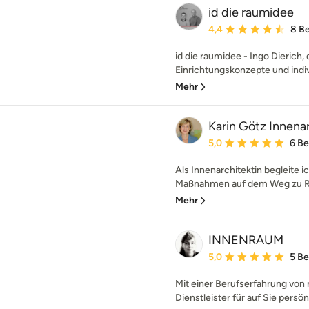
id die raumidee
Durchschnittliche Bewe
4,4
8 B
id die raumidee - Ingo Dierich, 
Einrichtungskonzepte und indivi
Mehr
Karin Götz Innena
Durchschnittliche Bewe
5,0
6 B
Als Innenarchitektin begleite ic
Maßnahmen auf dem Weg zu Räu
Mehr
INNENRAUM
Durchschnittliche Bewe
5,0
5 B
Mit einer Berufserfahrung von m
Dienstleister für auf Sie persön