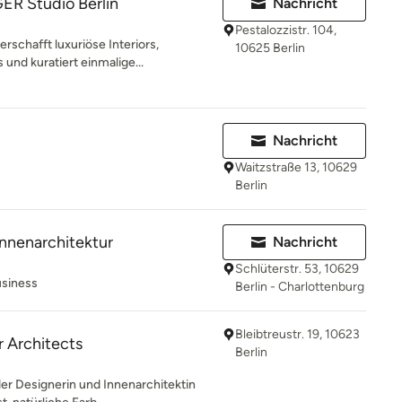
R Studio Berlin
Nachricht
Pestalozzistr. 104,
rschafft luxuriöse Interiors,
10625 Berlin
und kuratiert einmalige...
Nachricht
Waitzstraße 13, 10629
Berlin
nnenarchitektur
Nachricht
Schlüterstr. 53, 10629
usiness
Berlin - Charlottenburg
Bleibtreustr. 19, 10623
r Architects
Berlin
er Designerin und Innenarchitektin