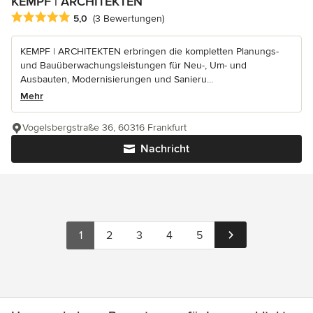
KEMPF | ARCHITEKTEN
Durchschnittliche Bewertung: 5 von 5 Sternen
5,0
(3 Bewertungen)
KEMPF | ARCHITEKTEN erbringen die kompletten Planungs-
und Bauüberwachungsleistungen für Neu-, Um- und
Ausbauten, Modernisierungen und Sanieru...
Mehr
Vogelsbergstraße 36, 60316 Frankfurt
Nachricht
1
2
3
4
5