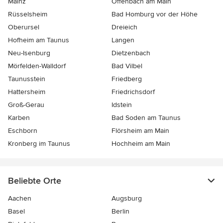
Mainz
Offenbach am Main
Rüsselsheim
Bad Homburg vor der Höhe
Oberursel
Dreieich
Hofheim am Taunus
Langen
Neu-Isenburg
Dietzenbach
Mörfelden-Walldorf
Bad Vilbel
Taunusstein
Friedberg
Hattersheim
Friedrichsdorf
Groß-Gerau
Idstein
Karben
Bad Soden am Taunus
Eschborn
Flörsheim am Main
Kronberg im Taunus
Hochheim am Main
Beliebte Orte
Aachen
Augsburg
Basel
Berlin