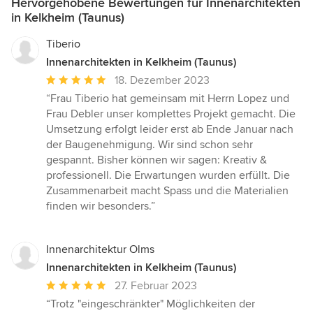
Hervorgehobene Bewertungen für Innenarchitekten
in Kelkheim (Taunus)
Tiberio
Innenarchitekten in Kelkheim (Taunus)
Durchschnittliche
18. Dezember 2023
Bewertung:
“Frau Tiberio hat gemeinsam mit Herrn Lopez und
5
Frau Debler unser komplettes Projekt gemacht. Die
von
Umsetzung erfolgt leider erst ab Ende Januar nach
5
der Baugenehmigung. Wir sind schon sehr
Sternen
gespannt. Bisher können wir sagen: Kreativ &
professionell. Die Erwartungen wurden erfüllt. Die
Zusammenarbeit macht Spass und die Materialien
finden wir besonders.”
Innenarchitektur Olms
Innenarchitekten in Kelkheim (Taunus)
Durchschnittliche
27. Februar 2023
Bewertung:
“Trotz "eingeschränkter" Möglichkeiten der