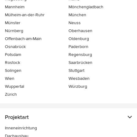
Mannheim
Mönchen­gladbach
Mülheim-an-der-Ruhr
München
Münster
Neuss
Nürnberg
Oberhausen
Offenbach-am-Main
Oldenburg
Osnabrück
Paderborn
Potsdam
Regensburg
Rostock
Saarbrücken
Solingen
Stuttgart
Wien
Wiesbaden
Wuppertal
Würzburg
Zürich
Projektart
Inneneinrichtung
Dachausbau