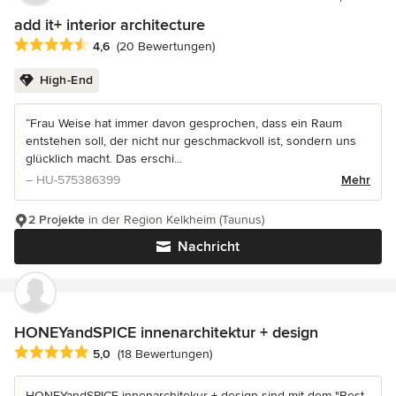
add it+ interior architecture
Durchschnittliche Bewertung: 4.6 von 5 Sternen
4,6
(20 Bewertungen)
High-End
“Frau Weise hat immer davon gesprochen, dass ein Raum
entstehen soll, der nicht nur geschmackvoll ist, sondern uns
glücklich macht. Das erschi...
– HU-575386399
Mehr
2 Projekte
in der Region Kelkheim (Taunus)
Nachricht
HONEYandSPICE innenarchitektur + design
Durchschnittliche Bewertung: 5 von 5 Sternen
5,0
(18 Bewertungen)
HONEYandSPICE innenarchitekur + design sind mit dem "Best