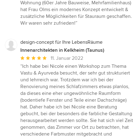
5
Wohnung (60er Jahre Bauweise, Mehrfamilienhaus)
von
hat Frau Olms ein modernes Konzept entwickelt &
5
zusätzliche Möglichkeiten für Stauraum geschaffen.
Sternen
Wir waren sehr zufrieden!”
design-concept für Ihre LebensRäume
Innenarchitekten in Kelkheim (Taunus)
Durchschnittliche
11. Januar 2022
Bewertung:
“Ich habe bei Nicole einen Workshop zum Thema
5
Vastu & Ayurveda besucht, der sehr gut strukturiert
von
und lehrreich war. Trotzdem war ich bei der
5
Renovierung meines Schlafzimmers etwas planlos,
Sternen
da dieses eine eher ungewöhnliche Raumform
(bodentiefe Fenster und Teile einer Dachschräge)
hat. Daher habe ich bei Nicole eine Beratung
gebucht, bei der besonders die farbliche Gestaltung
herausgearbeitet werden sollte. Sie hat sich viel Zeit
genommen, das Zimmer vor Ort zu betrachten, hat
verschiedene Farbmuster mitgebracht und