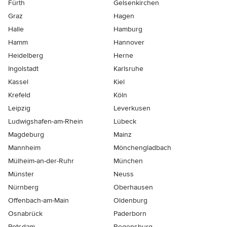
Fürth
Gelsenkirchen
Graz
Hagen
Halle
Hamburg
Hamm
Hannover
Heidelberg
Herne
Ingolstadt
Karlsruhe
Kassel
Kiel
Krefeld
Köln
Leipzig
Leverkusen
Ludwigshafen-am-Rhein
Lübeck
Magdeburg
Mainz
Mannheim
Mönchen­gladbach
Mülheim-an-der-Ruhr
München
Münster
Neuss
Nürnberg
Oberhausen
Offenbach-am-Main
Oldenburg
Osnabrück
Paderborn
Potsdam
Regensburg