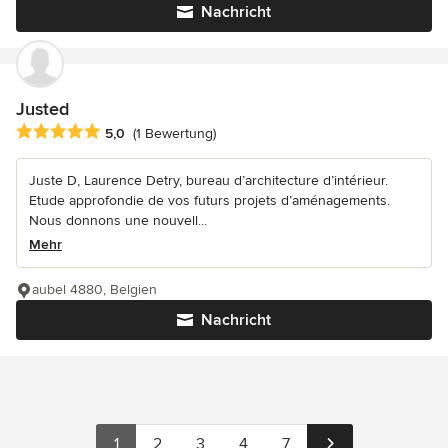
Nachricht
Justed
Durchschnittliche Bewertung: 5 von 5 Sternen
5,0
(1 Bewertung)
Juste D, Laurence Detry, bureau d’architecture d’intérieur.
Etude approfondie de vos futurs projets d’aménagements.
Nous donnons une nouvell...
Mehr
aubel 4880, Belgien
Nachricht
1
2
3
4
7