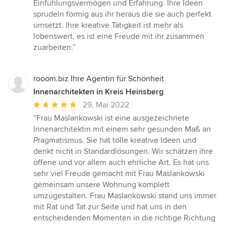
von
Einfühlungsvermögen und Erfahrung. Ihre Ideen
5
sprudeln förmig aus ihr heraus die sie auch perfekt
Sternen
umsetzt. Ihre kreative Tätigkeit ist mehr als
lobenswert, es ist eine Freude mit ihr zusammen
zuarbeiten.”
rooom.biz Ihre Agentin für Schönheit
Innenarchitekten in Kreis Heinsberg
Durchschnittliche
29. Mai 2022
Bewertung:
“Frau Maslankowski ist eine ausgezeichnete
5
Innenarchitektin mit einem sehr gesunden Maß an
von
Pragmatismus. Sie hat tolle kreative Ideen und
5
denkt nicht in Standardlösungen. Wir schätzen ihre
Sternen
offene und vor allem auch ehrliche Art. Es hat uns
sehr viel Freude gemacht mit Frau Maslankowski
gemeinsam unsere Wohnung komplett
umzugestalten. Frau Maslankowski stand uns immer
mit Rat und Tat zur Seite und hat uns in den
entscheidenden Momenten in die richtige Richtung