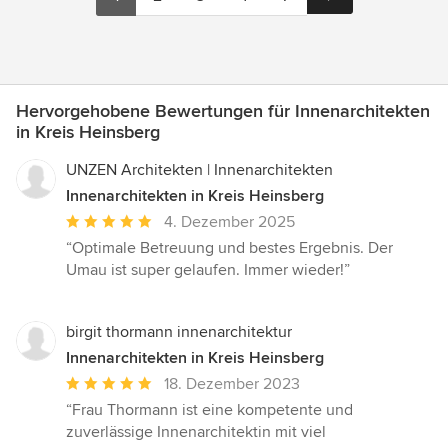
Hervorgehobene Bewertungen für Innenarchitekten
in Kreis Heinsberg
UNZEN Architekten | Innenarchitekten
Innenarchitekten in Kreis Heinsberg
Durchschnittliche
4. Dezember 2025
Bewertung:
“Optimale Betreuung und bestes Ergebnis. Der
5
Umau ist super gelaufen. Immer wieder!”
von
5
Sternen
birgit thormann innenarchitektur
Innenarchitekten in Kreis Heinsberg
Durchschnittliche
18. Dezember 2023
Bewertung:
“Frau Thormann ist eine kompetente und
5
zuverlässige Innenarchitektin mit viel