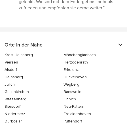
gelenkt. Wir sind mit dem Endergebnis mehr als
zufrieden und empfehlen sie gerne weiter.”
Orte in der Nähe
Kreis Heinsberg
Mönchengladbach
Viersen
Herzogenrath
Alsdorf
Erkelenz
Heinsberg
Hückelhoven
Jülich
Wegberg
Geilenkirchen
Baesweiler
Wassenberg
Linnich
Siersdorf
Neu-Pattern
Niedermerz
Freialdenhoven
Dürboslar
Puffendorf