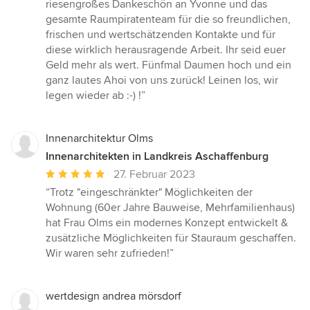
riesengroßes Dankeschön an Yvonne und das
gesamte Raumpiratenteam für die so freundlichen,
frischen und wertschätzenden Kontakte und für
diese wirklich herausragende Arbeit. Ihr seid euer
Geld mehr als wert. Fünfmal Daumen hoch und ein
ganz lautes Ahoi von uns zurück! Leinen los, wir
legen wieder ab :-) !”
Innenarchitektur Olms
Innenarchitekten in Landkreis Aschaffenburg
Durchschnittliche
27. Februar 2023
Bewertung:
“Trotz "eingeschränkter" Möglichkeiten der
5
Wohnung (60er Jahre Bauweise, Mehrfamilienhaus)
von
hat Frau Olms ein modernes Konzept entwickelt &
5
zusätzliche Möglichkeiten für Stauraum geschaffen.
Sternen
Wir waren sehr zufrieden!”
wertdesign andrea mörsdorf