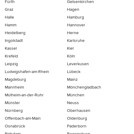
Fürth
Gelsenkirchen
Graz
Hagen
Halle
Hamburg
Hamm
Hannover
Heidelberg
Herne
Ingolstadt
Karlsruhe
Kassel
Kiel
Krefeld
Köln
Leipzig
Leverkusen
Ludwigshafen-am-Rhein
Lübeck
Magdeburg
Mainz
Mannheim
Mönchen­gladbach
Mülheim-an-der-Ruhr
München
Münster
Neuss
Nürnberg
Oberhausen
Offenbach-am-Main
Oldenburg
Osnabrück
Paderborn
Potsdam
Regensburg