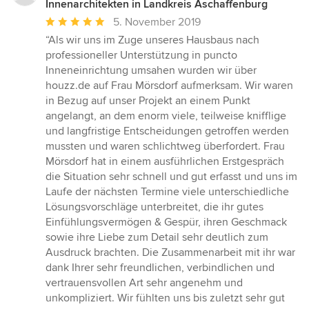
Innenarchitekten in Landkreis Aschaffenburg
Durchschnittliche
5. November 2019
Bewertung:
“Als wir uns im Zuge unseres Hausbaus nach
5
professioneller Unterstützung in puncto
von
Inneneinrichtung umsahen wurden wir über
5
houzz.de auf Frau Mörsdorf aufmerksam. Wir waren
Sternen
in Bezug auf unser Projekt an einem Punkt
angelangt, an dem enorm viele, teilweise knifflige
und langfristige Entscheidungen getroffen werden
mussten und waren schlichtweg überfordert. Frau
Mörsdorf hat in einem ausführlichen Erstgespräch
die Situation sehr schnell und gut erfasst und uns im
Laufe der nächsten Termine viele unterschiedliche
Lösungsvorschläge unterbreitet, die ihr gutes
Einfühlungsvermögen & Gespür, ihren Geschmack
sowie ihre Liebe zum Detail sehr deutlich zum
Ausdruck brachten. Die Zusammenarbeit mit ihr war
dank Ihrer sehr freundlichen, verbindlichen und
vertrauensvollen Art sehr angenehm und
unkompliziert. Wir fühlten uns bis zuletzt sehr gut