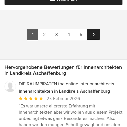
1
2
3
4
5
Hervorgehobene Bewertungen für Innenarchitekten
in Landkreis Aschaffenburg
DIE RAUMPIRATEN the online interior architects
Innenarchitekten in Landkreis Aschaffenburg
Durchschnittliche
27. Februar 2026
Bewertung:
“Es war unsere allererste Erfahrung mit
5
Innenarchitekten aber wir wollen aus diesem Projekt
von
unbedingt etwas ganz Besonderes machen. Also
5
haben wir den mutigen Schritt gewagt und uns den