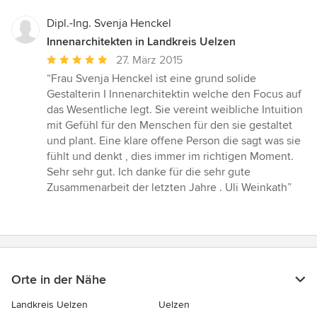
Dipl.-Ing. Svenja Henckel
Innenarchitekten in Landkreis Uelzen
Durchschnittliche
27. März 2015
Bewertung:
“Frau Svenja Henckel ist eine grund solide
5
Gestalterin I Innenarchitektin welche den Focus auf
von
das Wesentliche legt. Sie vereint weibliche Intuition
5
mit Gefühl für den Menschen für den sie gestaltet
Sternen
und plant. Eine klare offene Person die sagt was sie
fühlt und denkt , dies immer im richtigen Moment.
Sehr sehr gut. Ich danke für die sehr gute
Zusammenarbeit der letzten Jahre . Uli Weinkath”
Orte in der Nähe
Landkreis Uelzen
Uelzen