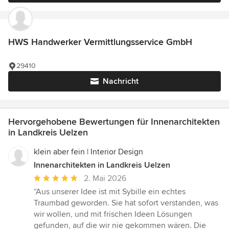
HWS Handwerker Vermittlungsservice GmbH
29410
Nachricht
Hervorgehobene Bewertungen für Innenarchitekten
in Landkreis Uelzen
klein aber fein | Interior Design
Innenarchitekten in Landkreis Uelzen
Durchschnittliche
2. Mai 2026
Bewertung:
“Aus unserer Idee ist mit Sybille ein echtes
5
Traumbad geworden. Sie hat sofort verstanden, was
von
wir wollen, und mit frischen Ideen Lösungen
5
gefunden, auf die wir nie gekommen wären. Die