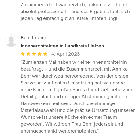
Sternen
Zusammenarbeit war herzlich, unkompliziert und
absolut professionell – und das Ergebnis fühlt sich
jeden Tag einfach gut an. Klare Empfehlung!”
Behr Interior
Innenarchitekten in Landkreis Uelzen
Durchschnittliche
4. April 2026
Bewertung:
“Zum ersten Mal haben wir eine Innenarchitektin
5
beauftragt – und die Zusammenarbeit mit Annika
von
Behr war durchweg hervorragend. Von der ersten
5
Skizze bis zur finalen Umsetzung hat sie unsere
Sternen
neue Küche mit großer Sorgfalt und viel Liebe zum
Detail geplant und in enger Abstimmung mit den
Handwerkern realisiert. Durch die stimmige
Materialauswahl und die präzise Umsetzung unserer
Wünsche ist unsere Küche ein echter Traum
geworden. Wir würden Frau Behr jederzeit und
uneingeschränkt weiterempfehlen.”