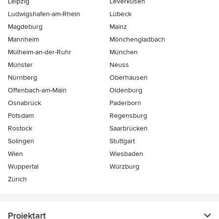
Leipzig
Leverkusen
Ludwigshafen-am-Rhein
Lübeck
Magdeburg
Mainz
Mannheim
Mönchen­gladbach
Mülheim-an-der-Ruhr
München
Münster
Neuss
Nürnberg
Oberhausen
Offenbach-am-Main
Oldenburg
Osnabrück
Paderborn
Potsdam
Regensburg
Rostock
Saarbrücken
Solingen
Stuttgart
Wien
Wiesbaden
Wuppertal
Würzburg
Zürich
Projektart