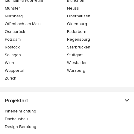
Mülheim-an-der-Ruhr
München
Münster
Neuss
Nürnberg
Oberhausen
Offenbach-am-Main
Oldenburg
Osnabrück
Paderborn
Potsdam
Regensburg
Rostock
Saarbrücken
Solingen
Stuttgart
Wien
Wiesbaden
Wuppertal
Würzburg
Zürich
Projektart
Inneneinrichtung
Dachausbau
Design-Beratung