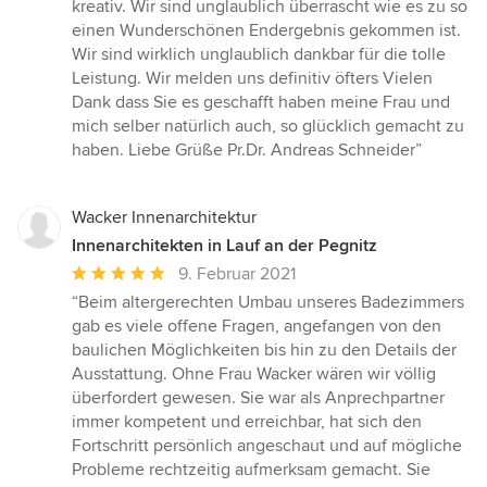
5
kreativ. Wir sind unglaublich überrascht wie es zu so
Sternen
einen Wunderschönen Endergebnis gekommen ist.
Wir sind wirklich unglaublich dankbar für die tolle
Leistung. Wir melden uns definitiv öfters Vielen
Dank dass Sie es geschafft haben meine Frau und
mich selber natürlich auch, so glücklich gemacht zu
haben. Liebe Grüße Pr.Dr. Andreas Schneider”
Wacker Innenarchitektur
Innenarchitekten in Lauf an der Pegnitz
Durchschnittliche
9. Februar 2021
Bewertung:
“Beim altergerechten Umbau unseres Badezimmers
5
gab es viele offene Fragen, angefangen von den
von
baulichen Möglichkeiten bis hin zu den Details der
5
Ausstattung. Ohne Frau Wacker wären wir völlig
Sternen
überfordert gewesen. Sie war als Anprechpartner
immer kompetent und erreichbar, hat sich den
Fortschritt persönlich angeschaut und auf mögliche
Probleme rechtzeitig aufmerksam gemacht. Sie