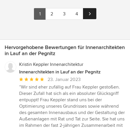
1
2
3
4
Hervorgehobene Bewertungen für Innenarchitekten
in Lauf an der Pegnitz
Kristin Keppler Innenarchitektur
Innenarchitekten in Lauf an der Pegnitz
Durchschnittliche
23. Januar 2023
Bewertung:
“Wir sind eher zufällig auf Frau Keppler gestoßen.
5
Dieser Zufall hat sich als ein absoluter Glücksgriff
von
entpuppt! Frau Keppler stand uns bei der
5
Optimierung unseres Grundrisses sowie während
Sternen
des gesamten Innenausbaus und der Gestaltung der
Außenanlagen mit Rat und Tat zur Seite. Sie hat uns
im Rahmen der fast 2-jährigen Zusammenarbeit mit