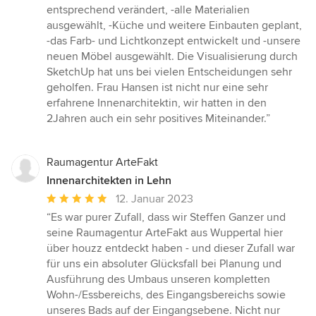
Sternen
entsprechend verändert, -alle Materialien
ausgewählt, -Küche und weitere Einbauten geplant,
-das Farb- und Lichtkonzept entwickelt und -unsere
neuen Möbel ausgewählt. Die Visualisierung durch
SketchUp hat uns bei vielen Entscheidungen sehr
geholfen. Frau Hansen ist nicht nur eine sehr
erfahrene Innenarchitektin, wir hatten in den
2Jahren auch ein sehr positives Miteinander.”
Raumagentur ArteFakt
Innenarchitekten in Lehn
Durchschnittliche
12. Januar 2023
Bewertung:
“Es war purer Zufall, dass wir Steffen Ganzer und
5
seine Raumagentur ArteFakt aus Wuppertal hier
von
über houzz entdeckt haben - und dieser Zufall war
5
für uns ein absoluter Glücksfall bei Planung und
Sternen
Ausführung des Umbaus unseren kompletten
Wohn-/Essbereichs, des Eingangsbereichs sowie
unseres Bads auf der Eingangsebene. Nicht nur