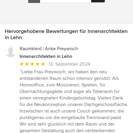
Hervorgehobene Bewertungen für Innenarchitekten
in Lehn
Raumkleid | Anke Preywisch
Innenarchitekten in Lehn
Durchschnittliche
13. September 2024
Bewertung:
“Liebe Frau Preywisch, wir haben den neu
5
entstandenen Raum schon intensiv genutzt. Als
von
Homeoffice, zum Musizieren, Spielen, für
5
Übernachtungsgäste und sogar als Toberaum für
Sternen
einen verregneten Kindergeburtstag. Vielen Dank
für die Neukonzeption unserer Dachgeschossfläche.
Inzwischen ist auch unsere Couch gekommen, die
punktgenau vor die eingebaute Trennwand passt.
Wir sind sehr glücklich mit dem Raum und der
gesamten Gestaltung auch des verbleibenden