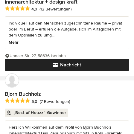
innenarchitektur + design kraft
Durchschnittliche Bewertung: 4.9 von 5 Sternen
4,9
(12 Bewertungen)
Individuell auf den Menschen zugeschnittene Räume – privat
oder im Beruf – erfüllen die Aufgabe, sich im Alltäglichen mit
dem Optimalen zu umg...
Mehr
Unnaer Str. 27, 58636 Iserlohn
Nachricht
Bjørn Buchholz
Durchschnittliche Bewertung: 5 von 5 Sternen
5,0
(7 Bewertungen)
„Best of Houzz“-Gewinner
Herzlich Willkommen auf dem Profil von Bjørn Buchholz
Innenarchitektur! Das Planungsbüro mit Sitz in Köln Ehrenfeld,