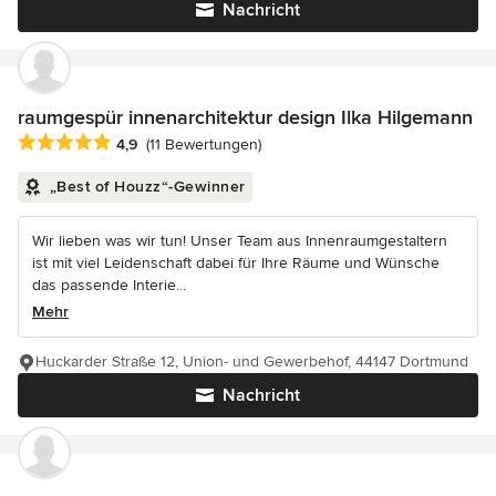
Nachricht
raumgespür innenarchitektur design Ilka Hilgemann
Durchschnittliche Bewertung: 4.9 von 5 Sternen
4,9
(11 Bewertungen)
„Best of Houzz“-Gewinner
Wir lieben was wir tun! Unser Team aus Innenraumgestaltern
ist mit viel Leidenschaft dabei für Ihre Räume und Wünsche
das passende Interie...
Mehr
Huckarder Straße 12, Union- und Gewerbehof, 44147 Dortmund
Nachricht