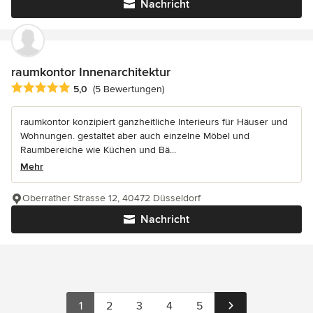
Nachricht
raumkontor Innenarchitektur
Durchschnittliche Bewertung: 5 von 5 Sternen
5,0
(5 Bewertungen)
raumkontor konzipiert ganzheitliche Interieurs für Häuser und
Wohnungen. gestaltet aber auch einzelne Möbel und
Raumbereiche wie Küchen und Bä...
Mehr
Oberrather Strasse 12, 40472 Düsseldorf
Nachricht
1
2
3
4
5