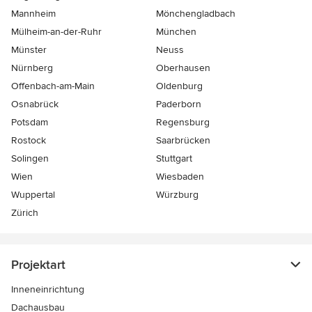
Mannheim
Mönchen­gladbach
Mülheim-an-der-Ruhr
München
Münster
Neuss
Nürnberg
Oberhausen
Offenbach-am-Main
Oldenburg
Osnabrück
Paderborn
Potsdam
Regensburg
Rostock
Saarbrücken
Solingen
Stuttgart
Wien
Wiesbaden
Wuppertal
Würzburg
Zürich
Projektart
Inneneinrichtung
Dachausbau