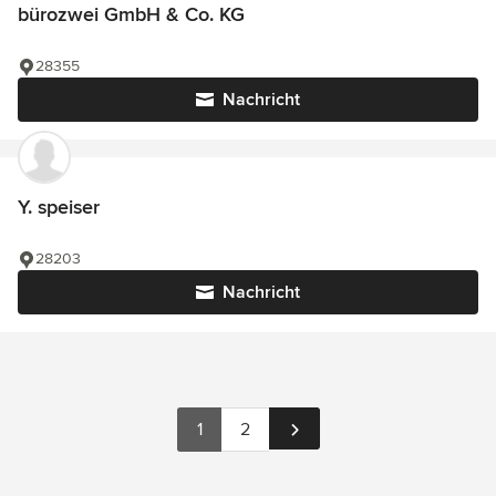
bürozwei GmbH & Co. KG
28355
Nachricht
Y. speiser
28203
Nachricht
1
2