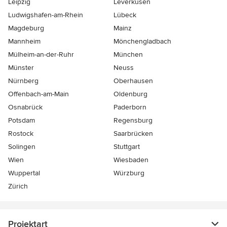
Leipzig
Leverkusen
Ludwigshafen-am-Rhein
Lübeck
Magdeburg
Mainz
Mannheim
Mönchen­gladbach
Mülheim-an-der-Ruhr
München
Münster
Neuss
Nürnberg
Oberhausen
Offenbach-am-Main
Oldenburg
Osnabrück
Paderborn
Potsdam
Regensburg
Rostock
Saarbrücken
Solingen
Stuttgart
Wien
Wiesbaden
Wuppertal
Würzburg
Zürich
Projektart