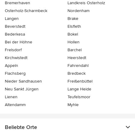
Bremerhaven
Landkreis Osterholz
Osterholz-Scharmbeck
Nordenham
Langen
Brake
Beverstedt
Elsfleth
Bederkesa
Bokel
Bei der Höhne
Hollen
Frelsdorf
Barchel
Kirchwistedt
Heerstedt
Appeln
Fahrendahl
Flachsberg
Bredbeck
Nieder Sandhausen
Freißenbüttel
Neu Sankt Jürgen
Lange Heide
Lienen
Teufelsmoor
Altendamm
Myhle
Beliebte Orte