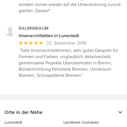
Sternen
würden immer wieder auf die Unterstützung zurück
greifen. Danke!”
RAUMINRAUM
Innenarchitekten in Lunestedt
Durchschnittliche
22. September 2016
Bewertung:
“Tolle Innenarchitektinnen, sehr gutes Gespühr für
5
Formen und Farben, unglaublich detailverliebt,
von
gemeinsame Projekte Überseehostel in Bremn,
5
Büroeinrichtung Petrotank Bremen, Universum
Sternen
Bremen, Schnapsfabrik Bremen.”
Orte in der Nähe
Lunestedt
Landkreis Cuxhaven