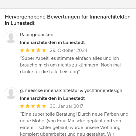
Hervorgehobene Bewertungen für Innenarchitekten
in Lunestedt
Raumgedanken
Innenarchitekten in Lunestedt
Durchschnittliche
29. Oktober 2024
Bewertung:
“Super Arbeit, es stimmte einfach alles und ich
5
brauche mich um nichts zu kümmern. Noch mal
von
danke für die tolle Leistung”
5
Sternen
g. miescke innenarchitektur & yachtinnendesign
Innenarchitekten in Lunestedt
Durchschnittliche
30. Januar 2017
Bewertung:
“Eine super tolle Beratung! Durch neue Farben und
5
neue Möbel (von Frau Miescke geplant und von
von
einem Tischler gebaut) wurde unsere Wohnung
5
komplett überarbeitet und neu gestaltet. Wir