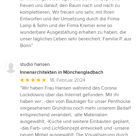
freuen uns darauf, den Raum nach und nach zu
komplettieren. Wir freuen uns sehr, mit Ihren
Entwürfen und der Umsetzung durch die Firma
Lamp & Sohn und der Firma Kremer eine so
wunderbare Ausgestaltung erhalten zu haben, die
unser tägliches Leben sehr bereichert. Familie P. aus
Bonn”
studio hansen
Innenarchitekten in Mönchengladbach
Durchschnittliche
18. Februar 2024
Bewertung:
“Wir haben Frau Hansen während des Corona
5
Lockdowns über das Internet gefunden. Mit ihr
von
haben wir : -den vom Bauträger für unser Penthouse
5
vorgesehenen Grundriss noch mehr unserem Bedarf
Sternen
entsprechend verändert, -alle Materialien
ausgewählt, -Küche und weitere Einbauten geplant,
-das Farb- und Lichtkonzept entwickelt und -unsere
neuen Möbel ausgewählt. Die Visualisierung durch