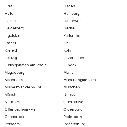
Graz
Hagen
Halle
Hamburg
Hamm
Hannover
Heidelberg
Herne
Ingolstadt
Karlsruhe
Kassel
Kiel
Krefeld
Köln
Leipzig
Leverkusen
Ludwigshafen-am-Rhein
Lübeck
Magdeburg
Mainz
Mannheim
Mönchen­gladbach
Mülheim-an-der-Ruhr
München
Münster
Neuss
Nürnberg
Oberhausen
Offenbach-am-Main
Oldenburg
Osnabrück
Paderborn
Potsdam
Regensburg