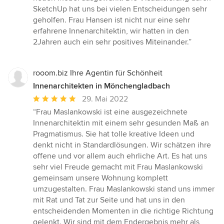
SketchUp hat uns bei vielen Entscheidungen sehr
geholfen. Frau Hansen ist nicht nur eine sehr
erfahrene Innenarchitektin, wir hatten in den
2Jahren auch ein sehr positives Miteinander.”
rooom.biz Ihre Agentin für Schönheit
Innenarchitekten in Mönchengladbach
Durchschnittliche
29. Mai 2022
Bewertung:
“Frau Maslankowski ist eine ausgezeichnete
5
Innenarchitektin mit einem sehr gesunden Maß an
von
Pragmatismus. Sie hat tolle kreative Ideen und
5
denkt nicht in Standardlösungen. Wir schätzen ihre
Sternen
offene und vor allem auch ehrliche Art. Es hat uns
sehr viel Freude gemacht mit Frau Maslankowski
gemeinsam unsere Wohnung komplett
umzugestalten. Frau Maslankowski stand uns immer
mit Rat und Tat zur Seite und hat uns in den
entscheidenden Momenten in die richtige Richtung
gelenkt. Wir sind mit dem Endergebnis mehr als