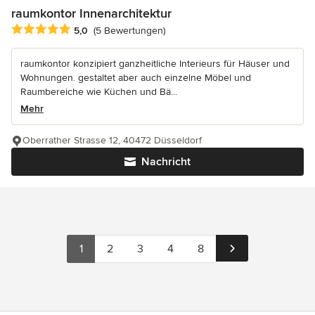
raumkontor Innenarchitektur
Durchschnittliche Bewertung: 5 von 5 Sternen
5,0
(5 Bewertungen)
raumkontor konzipiert ganzheitliche Interieurs für Häuser und
Wohnungen. gestaltet aber auch einzelne Möbel und
Raumbereiche wie Küchen und Bä...
Mehr
Oberrather Strasse 12, 40472 Düsseldorf
Nachricht
1
2
3
4
8