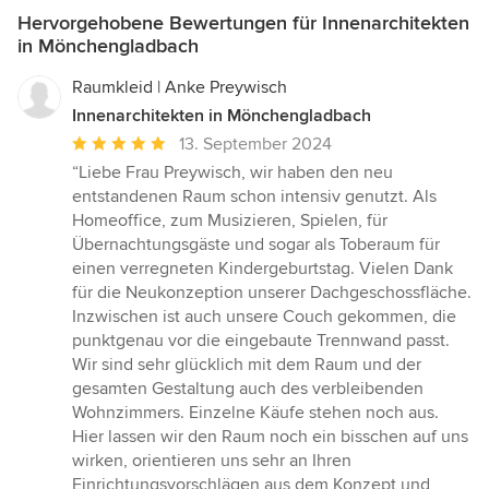
Hervorgehobene Bewertungen für Innenarchitekten
in Mönchengladbach
Raumkleid | Anke Preywisch
Innenarchitekten in Mönchengladbach
Durchschnittliche
13. September 2024
Bewertung:
“Liebe Frau Preywisch, wir haben den neu
5
entstandenen Raum schon intensiv genutzt. Als
von
Homeoffice, zum Musizieren, Spielen, für
5
Übernachtungsgäste und sogar als Toberaum für
Sternen
einen verregneten Kindergeburtstag. Vielen Dank
für die Neukonzeption unserer Dachgeschossfläche.
Inzwischen ist auch unsere Couch gekommen, die
punktgenau vor die eingebaute Trennwand passt.
Wir sind sehr glücklich mit dem Raum und der
gesamten Gestaltung auch des verbleibenden
Wohnzimmers. Einzelne Käufe stehen noch aus.
Hier lassen wir den Raum noch ein bisschen auf uns
wirken, orientieren uns sehr an Ihren
Einrichtungsvorschlägen aus dem Konzept und