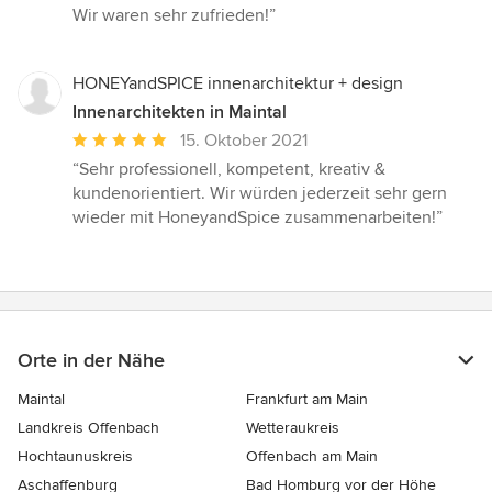
Sternen
Wir waren sehr zufrieden!”
HONEYandSPICE innenarchitektur + design
Innenarchitekten in Maintal
Durchschnittliche
15. Oktober 2021
Bewertung:
“Sehr professionell, kompetent, kreativ &
5
kundenorientiert. Wir würden jederzeit sehr gern
von
wieder mit HoneyandSpice zusammenarbeiten!”
5
Sternen
Orte in der Nähe
Maintal
Frankfurt am Main
Landkreis Offenbach
Wetteraukreis
Hochtaunuskreis
Offenbach am Main
Aschaffenburg
Bad Homburg vor der Höhe