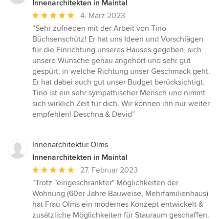
Innenarchitekten in Maintal
Durchschnittliche
4. März 2023
Bewertung:
“Sehr zufrieden mit der Arbeit von Tino
5
Büchsenschütz! Er hat uns Ideen und Vorschlägen
von
für die Einrichtung unseres Hauses gegeben, sich
5
unsere Wünsche genau angehört und sehr gut
Sternen
gespürt, in welche Richtung unser Geschmack geht.
Er hat dabei auch gut unser Budget berücksichtigt.
Tino ist ein sehr sympathischer Mensch und nimmt
sich wirklich Zeit für dich. Wir können ihn nur weiter
empfehlen! Deschna & Devid”
Innenarchitektur Olms
Innenarchitekten in Maintal
Durchschnittliche
27. Februar 2023
Bewertung:
“Trotz "eingeschränkter" Möglichkeiten der
5
Wohnung (60er Jahre Bauweise, Mehrfamilienhaus)
von
hat Frau Olms ein modernes Konzept entwickelt &
5
zusätzliche Möglichkeiten für Stauraum geschaffen.