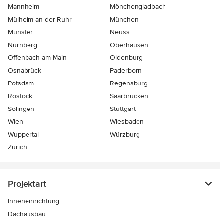
Mannheim
Mönchen­gladbach
Mülheim-an-der-Ruhr
München
Münster
Neuss
Nürnberg
Oberhausen
Offenbach-am-Main
Oldenburg
Osnabrück
Paderborn
Potsdam
Regensburg
Rostock
Saarbrücken
Solingen
Stuttgart
Wien
Wiesbaden
Wuppertal
Würzburg
Zürich
Projektart
Inneneinrichtung
Dachausbau