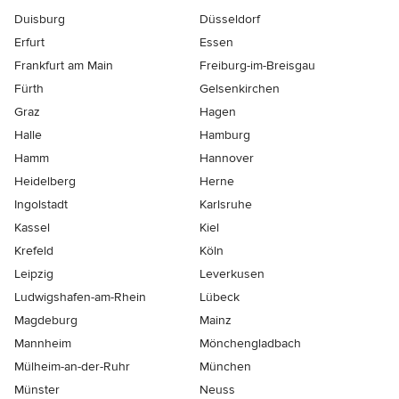
Duisburg
Düsseldorf
Erfurt
Essen
Frankfurt am Main
Freiburg-im-Breisgau
Fürth
Gelsenkirchen
Graz
Hagen
Halle
Hamburg
Hamm
Hannover
Heidelberg
Herne
Ingolstadt
Karlsruhe
Kassel
Kiel
Krefeld
Köln
Leipzig
Leverkusen
Ludwigshafen-am-Rhein
Lübeck
Magdeburg
Mainz
Mannheim
Mönchen­gladbach
Mülheim-an-der-Ruhr
München
Münster
Neuss