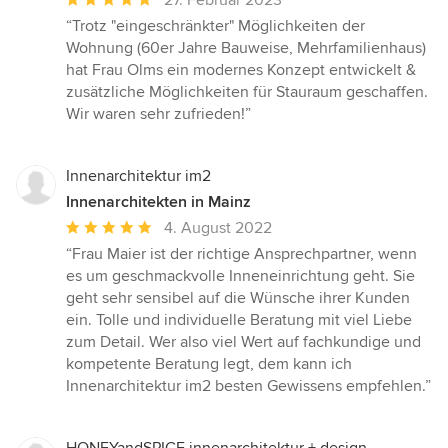
27. Februar 2023
Bewertung:
“Trotz "eingeschränkter" Möglichkeiten der
5
Wohnung (60er Jahre Bauweise, Mehrfamilienhaus)
von
hat Frau Olms ein modernes Konzept entwickelt &
5
zusätzliche Möglichkeiten für Stauraum geschaffen.
Sternen
Wir waren sehr zufrieden!”
Innenarchitektur im2
Innenarchitekten in Mainz
Durchschnittliche
4. August 2022
Bewertung:
“Frau Maier ist der richtige Ansprechpartner, wenn
5
es um geschmackvolle Inneneinrichtung geht. Sie
von
geht sehr sensibel auf die Wünsche ihrer Kunden
5
ein. Tolle und individuelle Beratung mit viel Liebe
Sternen
zum Detail. Wer also viel Wert auf fachkundige und
kompetente Beratung legt, dem kann ich
Innenarchitektur im2 besten Gewissens empfehlen.”