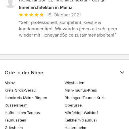
HONEYandSPICE innenarchitektur + design
Innenarchitekten in Mainz
Durchschnittliche
15. Oktober 2021
Bewertung:
“Sehr professionell, kompetent, kreativ &
5
kundenorientiert. Wir würden jederzeit sehr gern
von
wieder mit HoneyandSpice zusammenarbeiten!”
5
Sternen
Orte in der Nähe
Mainz
Wiesbaden
Kreis Groß-Gerau
Main-Taunus-Kreis
Landkreis Mainz-Bingen
Rheingau-Taunus-Kreis
Rüsselsheim
Oberursel
Hofheim am Taunus
Mörfelden-Walldorf
Taunusstein
Kelkheim (Taunus)
Griesheim
Hattersheim