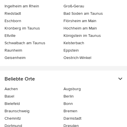
Ingelheim am Rhein
Groß-Gerau
Riedstadt
Bad Soden am Taunus
Eschborn
Flörsheim am Main
Kronberg im Taunus
Hochheim am Main
Eltville
Königstein im Taunus
Schwalbach am Taunus
Kelsterbach
Raunheim
Eppstein
Geisenheim
Oestrich-Winkel
Beliebte Orte
Aachen
Augsburg
Basel
Berlin
Bielefeld
Bonn
Braunschweig
Bremen
Chemnitz
Darmstadt
Dortmund
Dresden