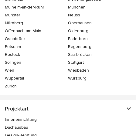
Mülheim-an-der-Ruhr
München
Münster
Neuss
Nürnberg
Oberhausen
Offenbach-am-Main
Oldenburg
Osnabrück
Paderborn
Potsdam
Regensburg
Rostock
Saarbrücken
Solingen
Stuttgart
Wien
Wiesbaden
Wuppertal
Würzburg
Zürich
Projektart
Inneneinrichtung
Dachausbau
Design-Beratung