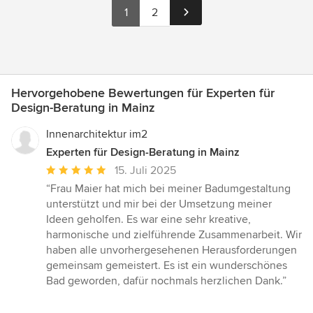
1
2
Hervorgehobene Bewertungen für Experten für
Design-Beratung in Mainz
Innenarchitektur im2
Experten für Design-Beratung in Mainz
Durchschnittliche
15. Juli 2025
Bewertung:
“Frau Maier hat mich bei meiner Badumgestaltung
5
unterstützt und mir bei der Umsetzung meiner
von
Ideen geholfen. Es war eine sehr kreative,
5
harmonische und zielführende Zusammenarbeit. Wir
Sternen
haben alle unvorhergesehenen Herausforderungen
gemeinsam gemeistert. Es ist ein wunderschönes
Bad geworden, dafür nochmals herzlichen Dank.”