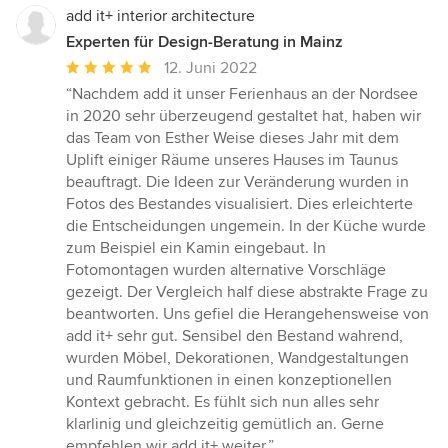
add it+ interior architecture
Experten für Design-Beratung in Mainz
Durchschnittliche
12. Juni 2022
Bewertung:
“Nachdem add it unser Ferienhaus an der Nordsee
5
in 2020 sehr überzeugend gestaltet hat, haben wir
von
das Team von Esther Weise dieses Jahr mit dem
5
Uplift einiger Räume unseres Hauses im Taunus
Sternen
beauftragt. Die Ideen zur Veränderung wurden in
Fotos des Bestandes visualisiert. Dies erleichterte
die Entscheidungen ungemein. In der Küche wurde
zum Beispiel ein Kamin eingebaut. In
Fotomontagen wurden alternative Vorschläge
gezeigt. Der Vergleich half diese abstrakte Frage zu
beantworten. Uns gefiel die Herangehensweise von
add it+ sehr gut. Sensibel den Bestand wahrend,
wurden Möbel, Dekorationen, Wandgestaltungen
und Raumfunktionen in einen konzeptionellen
Kontext gebracht. Es fühlt sich nun alles sehr
klarlinig und gleichzeitig gemütlich an. Gerne
empfehlen wir add it+ weiter.”