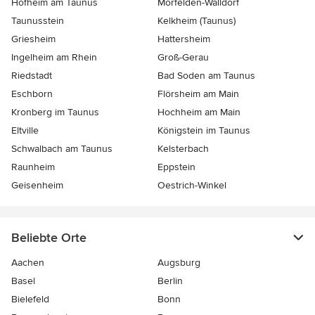
Hofheim am Taunus
Mörfelden-Walldorf
Taunusstein
Kelkheim (Taunus)
Griesheim
Hattersheim
Ingelheim am Rhein
Groß-Gerau
Riedstadt
Bad Soden am Taunus
Eschborn
Flörsheim am Main
Kronberg im Taunus
Hochheim am Main
Eltville
Königstein im Taunus
Schwalbach am Taunus
Kelsterbach
Raunheim
Eppstein
Geisenheim
Oestrich-Winkel
Beliebte Orte
Aachen
Augsburg
Basel
Berlin
Bielefeld
Bonn