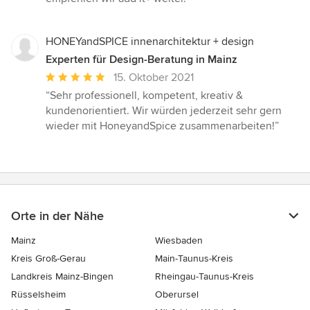
HONEYandSPICE innenarchitektur + design
Experten für Design-Beratung in Mainz
Durchschnittliche
15. Oktober 2021
Bewertung:
“Sehr professionell, kompetent, kreativ &
5
kundenorientiert. Wir würden jederzeit sehr gern
von
wieder mit HoneyandSpice zusammenarbeiten!”
5
Sternen
Orte in der Nähe
Mainz
Wiesbaden
Kreis Groß-Gerau
Main-Taunus-Kreis
Landkreis Mainz-Bingen
Rheingau-Taunus-Kreis
Rüsselsheim
Oberursel