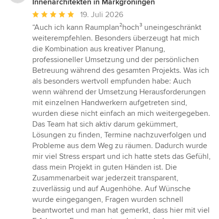
Innenarchitekten in Markgröningen
Durchschnittliche
19. Juli 2026
Bewertung:
“Auch ich kann Raumplan²hoch³ uneingeschränkt
5
weiterempfehlen. Besonders überzeugt hat mich
von
die Kombination aus kreativer Planung,
5
professioneller Umsetzung und der persönlichen
Sternen
Betreuung während des gesamten Projekts. Was ich
als besonders wertvoll empfunden habe: Auch
wenn während der Umsetzung Herausforderungen
mit einzelnen Handwerkern aufgetreten sind,
wurden diese nicht einfach an mich weitergegeben.
Das Team hat sich aktiv darum gekümmert,
Lösungen zu finden, Termine nachzuverfolgen und
Probleme aus dem Weg zu räumen. Dadurch wurde
mir viel Stress erspart und ich hatte stets das Gefühl,
dass mein Projekt in guten Händen ist. Die
Zusammenarbeit war jederzeit transparent,
zuverlässig und auf Augenhöhe. Auf Wünsche
wurde eingegangen, Fragen wurden schnell
beantwortet und man hat gemerkt, dass hier mit viel