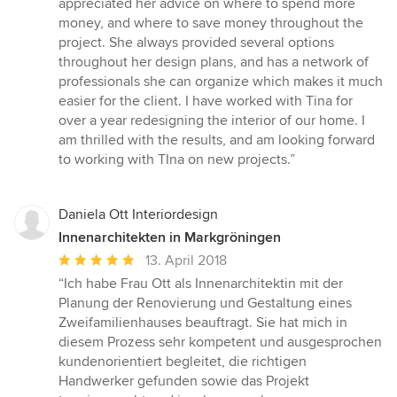
appreciated her advice on where to spend more
money, and where to save money throughout the
project. She always provided several options
throughout her design plans, and has a network of
professionals she can organize which makes it much
easier for the client. I have worked with Tina for
over a year redesigning the interior of our home. I
am thrilled with the results, and am looking forward
to working with TIna on new projects.”
Daniela Ott Interiordesign
Innenarchitekten in Markgröningen
Durchschnittliche
13. April 2018
Bewertung:
“Ich habe Frau Ott als Innenarchitektin mit der
5
Planung der Renovierung und Gestaltung eines
von
Zweifamilienhauses beauftragt. Sie hat mich in
5
diesem Prozess sehr kompetent und ausgesprochen
Sternen
kundenorientiert begleitet, die richtigen
Handwerker gefunden sowie das Projekt