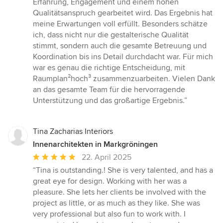
Erfahrung, Engagement und einem hohen
Qualitätsanspruch gearbeitet wird. Das Ergebnis hat
meine Erwartungen voll erfüllt. Besonders schätze
ich, dass nicht nur die gestalterische Qualität
stimmt, sondern auch die gesamte Betreuung und
Koordination bis ins Detail durchdacht war. Für mich
war es genau die richtige Entscheidung, mit
Raumplan²hoch³ zusammenzuarbeiten. Vielen Dank
an das gesamte Team für die hervorragende
Unterstützung und das großartige Ergebnis.”
Tina Zacharias Interiors
Innenarchitekten in Markgröningen
Durchschnittliche
22. April 2025
Bewertung:
“Tina is outstanding.! She is very talented, and has a
5
great eye for design. Working with her was a
von
pleasure. She lets her clients be involved with the
5
project as little, or as much as they like. She was
Sternen
very professional but also fun to work with. I