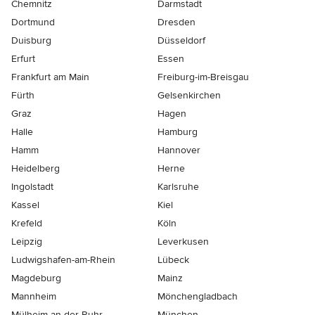
Chemnitz
Darmstadt
Dortmund
Dresden
Duisburg
Düsseldorf
Erfurt
Essen
Frankfurt am Main
Freiburg-im-Breisgau
Fürth
Gelsenkirchen
Graz
Hagen
Halle
Hamburg
Hamm
Hannover
Heidelberg
Herne
Ingolstadt
Karlsruhe
Kassel
Kiel
Krefeld
Köln
Leipzig
Leverkusen
Ludwigshafen-am-Rhein
Lübeck
Magdeburg
Mainz
Mannheim
Mönchen­gladbach
Mülheim-an-der-Ruhr
München