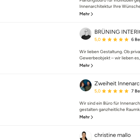
Planungsbüro für individuell 
Innenarchitektur Ihre Wünsche 
Mehr
BRÜNING INTER
Durchschnittliche Bewe
5,0
6 B
Wir lieben Gestaltung. Ob priv
Gewerbeobjekt – wir lieben es, 
Mehr
Zweiheit Innenarc
Durchschnittliche Bewe
5,0
7 B
Wir sind ein Büro für Innenarch
gestalten ganzheitliche Raumko
Mehr
christine mallo