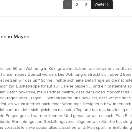
Weiter
1
2
3
ten in Mayen
r kleinen 50 qm Wohnung in Köln gewohnt haben, wollen wir uns endlich 
st unser neues Domizil werden. Die Wohnung erstreckt sich über 2 Ebene
ret setzen wir das um? Schnell reihte sich eine Detailfrage an die nächs
uch zur Buchetreppe hinauf zur Galerie passen ... und ein Statement so
en Betonlook-Vinyl, mein Partner meinte, dass der Boden möglichst hell
e? Fragen über Fragen ... Schnell wurde uns bewusst, dass wir mit der 
ifelt, als wir im Internet nach einer Wohnungs-Designerin bzw. Innenarc
ldhauer meldete sich gleich am nächsten Tag und bot uns kurzfristig ein
iele Fragen geklärt werden können. Und genau so war es auch. Frau Bildh
rete Einrichtungs-und Gestaltungsvorschläge entwickelte. Sie hat ein g
au vorzustellen, wie später alles aussehen wird. Man spürt ihr Einfühlu