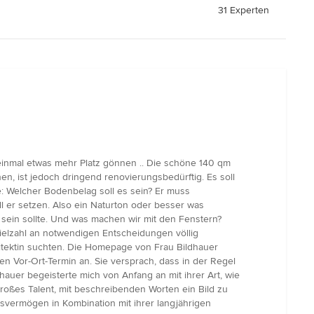
31 Experten
einmal etwas mehr Platz gönnen .. Die schöne 140 qm
n, ist jedoch dringend renovierungsbedürftig. Es soll
te: Welcher Bodenbelag soll es sein? Er muss
ll er setzen. Also ein Naturton oder besser was
 sein sollte. Und was machen wir mit den Fenstern?
Vielzahl an notwendigen Entscheidungen völlig
hitektin suchten. Die Homepage von Frau Bildhauer
en Vor-Ort-Termin an. Sie versprach, dass in der Regel
auer begeisterte mich von Anfang an mit ihrer Art, wie
roßes Talent, mit beschreibenden Worten ein Bild zu
ngsvermögen in Kombination mit ihrer langjährigen