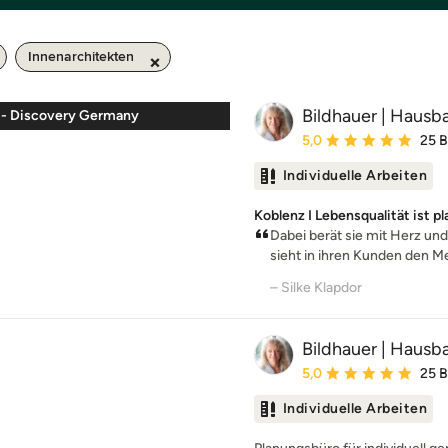
Innenarchitekten
Bildhauer | Hausb
l - Discovery Germany
Durchschnittliche Bewe
5,0
25 
Individuelle Arbeiten
Koblenz I Lebensqualität ist pl
Dabei berät sie mit Herz und
sieht in ihren Kunden den Me
– Silke Klapdor
Bildhauer | Hausb
Durchschnittliche Bewe
5,0
25 
Individuelle Arbeiten