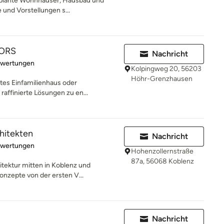
geplante Wohnhäuser, Hausbau und
und Vorstellungen s...
IORS
Nachricht
rtung: 5 von 5 Sternen
ewertungen
Kolpingweg 20, 56203
Höhr-Grenzhausen
ates Einfamilienhaus oder
raffinierte Lösungen zu en...
hitekten
Nachricht
rtung: 5 von 5 Sternen
ewertungen
Hohenzollernstraße
87a, 56068 Koblenz
itektur mitten in Koblenz und
nzepte von der ersten V...
Nachricht