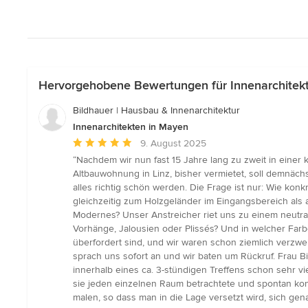
Hervorgehobene Bewertungen für Innenarchitek
Bildhauer | Hausbau & Innenarchitektur
Innenarchitekten in Mayen
Durchschnittliche
9. August 2025
Bewertung:
“Nachdem wir nun fast 15 Jahre lang zu zweit in eine
5
Altbauwohnung in Linz, bisher vermietet, soll demnäch
von
alles richtig schön werden. Die Frage ist nur: Wie konk
5
gleichzeitig zum Holzgeländer im Eingangsbereich als a
Sternen
Modernes? Unser Anstreicher riet uns zu einem neutral
Vorhänge, Jalousien oder Plissés? Und in welcher Farb
überfordert sind, und wir waren schon ziemlich verzwe
sprach uns sofort an und wir baten um Rückruf. Frau Bi
innerhalb eines ca. 3-stündigen Treffens schon sehr v
sie jeden einzelnen Raum betrachtete und spontan konk
malen, so dass man in die Lage versetzt wird, sich gen