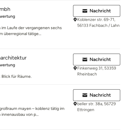
 gmbh
Nachricht
rtung: 5 von 5 Sternen
ewertung
Koblenzer str. 69-71,
56133 Fachbach / Lahn
ch im Laufe der vergangenen sechs
 überregional tätige...
architektur
Nachricht
rtung: 5 von 5 Sternen
ewertung
Finkenweg 31, 53359
Rheinbach
 Blick für Räume.
Nachricht
beller str. 38a, 56729
m großraum mayen – koblenz tätig im
Ettringen
 innenausbau von p...