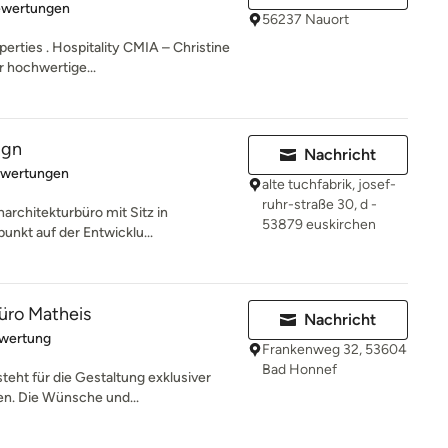
rtung: 5 von 5 Sternen
ewertungen
56237 Nauort
erties . Hospitality CMIA – Christine
r hochwertige...
ign
Nachricht
rtung: 5 von 5 Sternen
ewertungen
alte tuchfabrik, josef-
ruhr-straße 30, d -
enarchitekturbüro mit Sitz in
53879 euskirchen
unkt auf der Entwicklu...
üro Matheis
Nachricht
rtung: 5 von 5 Sternen
ewertung
Frankenweg 32, 53604
Bad Honnef
teht für die Gestaltung exklusiver
n. Die Wünsche und...