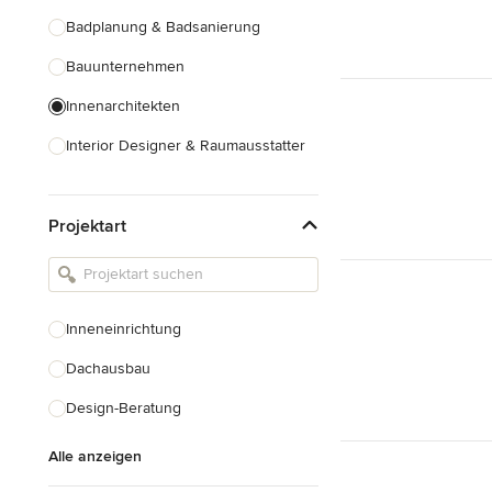
Badplanung & Badsanierung
Bauunternehmen
Innenarchitekten
Interior Designer & Raumausstatter
Küchenplanung
Projektart
Landschaftsarchitekten
Armaturen & Sanitärbedarf
Beleuchtung
Inneneinrichtung
Einbauschränke
Dachausbau
Alle anzeigen
Design-Beratung
Alle anzeigen