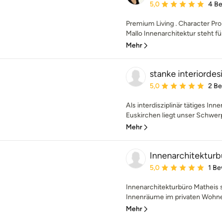
Durchschnittliche Bewe
5,0
4 B
Premium Living . Character Prop
Mallo Innenarchitektur steht fü
Mehr
stanke interiordes
Durchschnittliche Bewe
5,0
2 B
Als interdisziplinär tätiges Inn
Euskirchen liegt unser Schwerp
Mehr
Innenarchitekturb
Durchschnittliche Bewe
5,0
1 B
Innenarchitekturbüro Matheis s
Innenräume im privaten Wohne
Mehr