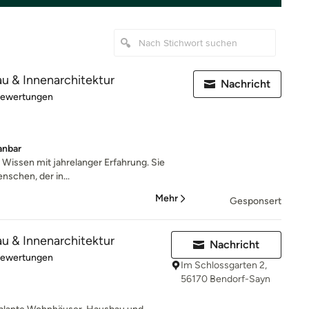
au & Innenarchitektur
Nachricht
rtung: 5 von 5 Sternen
Bewertungen
anbar
 Wissen mit jahrelanger Erfahrung. Sie
nschen, der in...
Mehr
Gesponsert
au & Innenarchitektur
Nachricht
rtung: 5 von 5 Sternen
Bewertungen
Im Schlossgarten 2,
56170 Bendorf-Sayn