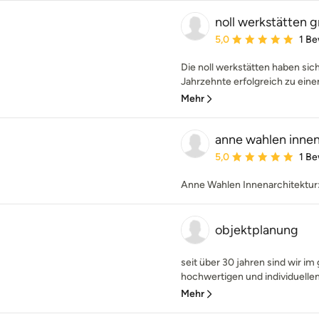
noll werkstätten
Durchschnittliche Bewe
5,0
1 B
Die noll werkstätten haben si
Jahrzehnte erfolgreich zu einem
Mehr
anne wahlen innen
Durchschnittliche Bewe
5,0
1 B
Anne Wahlen Innenarchitektur:
objektplanung
seit über 30 jahren sind wir i
hochwertigen und individuellen
Mehr