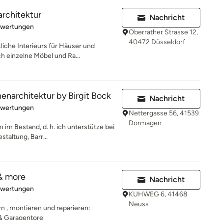
rchitektur
Nachricht
rtung: 5 von 5 Sternen
ewertungen
Oberrather Strasse 12,
40472 Düsseldorf
liche Interieurs für Häuser und
h einzelne Möbel und Ra...
architektur by Birgit Bock
Nachricht
rtung: 5 von 5 Sternen
ewertungen
Nettergasse 56, 41539
Dormagen
m im Bestand, d. h. ich unterstütze bei
taltung, Barr...
 & more
Nachricht
rtung: 5 von 5 Sternen
ewertungen
KUHWEG 6, 41468
Neuss
rn , montieren und reparieren:
 & Garagentore