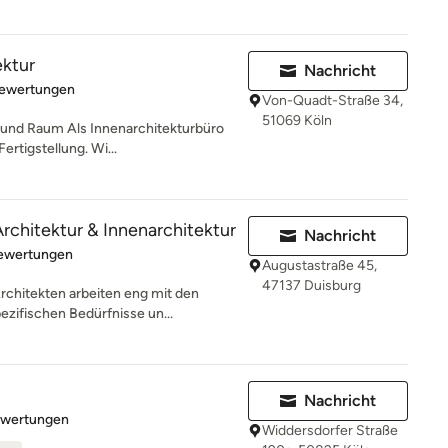
ektur
Nachricht
rtung: 4.9 von 5 Sternen
Bewertungen
Von-Quadt-Straße 34,
51069 Köln
und Raum Als Innenarchitekturbüro
ertigstellung. Wi...
rchitektur & Innenarchitektur
Nachricht
rtung: 5 von 5 Sternen
Bewertungen
Augustastraße 45,
47137 Duisburg
rchitekten arbeiten eng mit den
ifischen Bedürfnisse un...
Nachricht
rtung: 5 von 5 Sternen
ewertungen
Widdersdorfer Straße