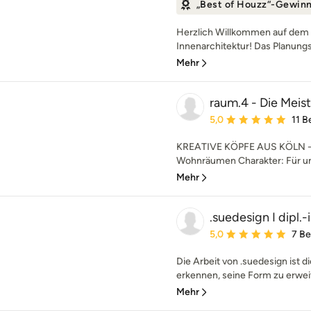
„Best of Houzz“-Gewin
Herzlich Willkommen auf dem P
Innenarchitektur! Das Planungsb
Mehr
raum.4 - Die Meis
Durchschnittliche Bewe
5,0
11 
KREATIVE KÖPFE AUS KÖLN - W
Wohnräumen Charakter: Für un
Mehr
.suedesign I dipl.
Durchschnittliche Bewe
5,0
7 B
Die Arbeit von .suedesign ist 
erkennen, seine Form zu erweit
Mehr