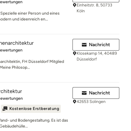
rtung: 4.9 von 5 Sternen
Bewertungen
Einheitstr. 8, 50733
Köln
Spezielle einer Person und eines
dern und ideenreich en...
nnenarchitektur
Nachricht
rtung: 5 von 5 Sternen
Bewertungen
Klosekamp 14, 40489
Düsseldorf
narchitektin, FH Düsseldorf Mitglied
ine Philosop...
chitektur
Nachricht
rtung: 5 von 5 Sternen
Bewertungen
42653 Solingen
Kostenlose Erstberatung
Wand- und Bodengestaltung. Es ist das
Gebäudehülle...