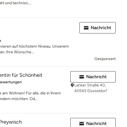
hl und technisc...
Nachricht
n
ovieren auf höchstem Niveau. Unserem
ran, Ihre Wünsche...
Gesponsert
entin für Schönheit
Nachricht
rtung: 5 von 5 Sternen
Bewertungen
Lanker Straße 40,
40545 Düsseldorf
e am Wohnen! Für alle, die in ihrem
ndern möchten. Od...
Preywisch
Nachricht