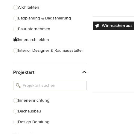
Architekten
Badplanung & Badsanierung
Wir machen aus 
Bauunternehmen
Innenarchitekten
Interior Designer & Raumausstatter
Küchenplanung
Projektart
Landschaftsarchitekten
Armaturen & Sanitärbedarf
Beleuchtung
Inneneinrichtung
Einbauschränke
Dachausbau
Alle anzeigen
Design-Beratung