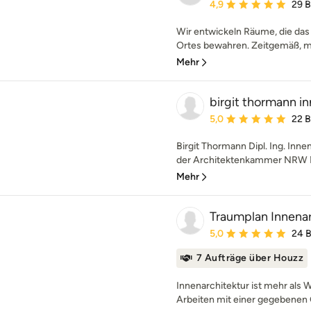
Durchschnittliche Bewe
4,9
29 
Wir entwickeln Räume, die das 
Ortes bewahren. Zeitgemäß, mo
Mehr
birgit thormann i
Durchschnittliche Bewe
5,0
22 
Birgit Thormann Dipl. Ing. Inne
der Architektenkammer NRW Me
Mehr
Traumplan Innenar
Durchschnittliche Bewe
5,0
24 
7 Aufträge über Houzz
Innenarchitektur ist mehr als 
Arbeiten mit einer gegebenen 