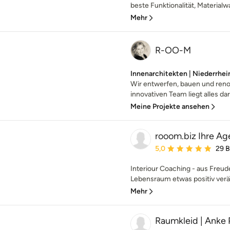
beste Funktionalität, Materialwa
Mehr
R-OO-M
Innenarchitekten | Niederrhei
Wir entwerfen, bauen und ren
innovativen Team liegt alles da
Meine Projekte ansehen
rooom.biz Ihre Ag
Durchschnittliche Bewe
5,0
29 
Interiour Coaching - aus Freud
Lebensraum etwas positiv verä
Mehr
Raumkleid | Anke 