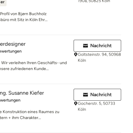
190a, 50825 Köln
ner
rofil von Bjørn Buchholz
üro mit Sitz in Köln Ehr...
terdesigner
Nachricht
rtung: 5 von 5 Sternen
Bewertungen
Goltsteinstr. 94, 50968
Köln
ir verleihen Ihren Geschäfts- und
sere zufriedenen Kunde...
-ing. Susanne Kiefer
Nachricht
rtung: 5 von 5 Sternen
ewertungen
Gocherstr. 5, 50733
Köln
die Konstruktion eines Raumes zu
ern + ihm Charakter...