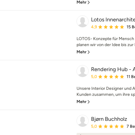
Mehr
Lotos Innenarchit
Durchschnittliche Bewe
4,9
15 
LOTOS- Konzepte für Mensch 
planen wir von der Idee bis zur F
Mehr
Rendering Hub - A
Durchschnittliche Bewe
5,0
11 
Unsere Interior Designer und A
Kunden zusammen, um ihre spez
Mehr
Bjørn Buchholz
Durchschnittliche Bewe
5,0
7 B