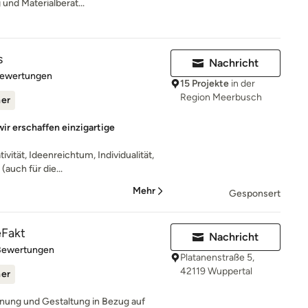
und Materialberat...
s
Nachricht
rtung: 5 von 5 Sternen
Bewertungen
15 Projekte
in der
Region Meerbusch
ner
wir erschaffen einzigartige
vität, Ideenreichtum, Individualität,
(auch für die...
Mehr
Gesponsert
eFakt
Nachricht
rtung: 5 von 5 Sternen
Bewertungen
Platanenstraße 5,
42119 Wuppertal
ner
lanung und Gestaltung in Bezug auf