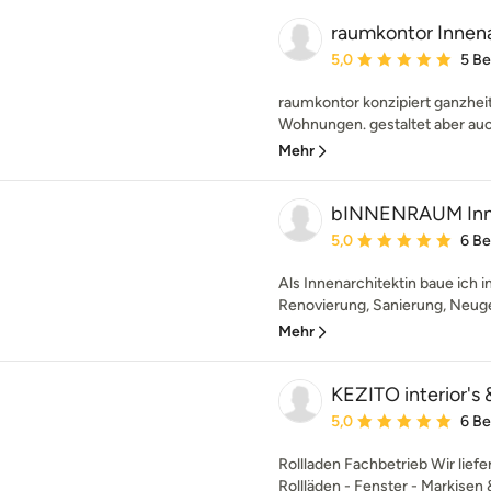
raumkontor Innena
Durchschnittliche Bewe
5,0
5 B
raumkontor konzipiert ganzheit
Wohnungen. gestaltet aber auc
Mehr
bINNENRAUM Innen
Durchschnittliche Bewe
5,0
6 B
Als Innenarchitektin baue ich i
Renovierung, Sanierung, Neuges
Mehr
KEZITO interior's
Durchschnittliche Bewe
5,0
6 B
Rollladen Fachbetrieb Wir liefe
Rollläden - Fenster - Markisen