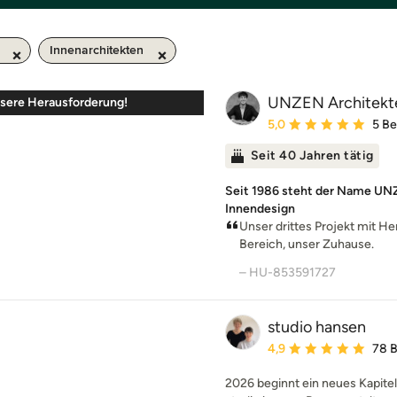
Innenarchitekten
UNZEN Architekte
unsere Herausforderung!
Durchschnittliche Bewe
5,0
5 B
Seit 40 Jahren tätig
Seit 1986 steht der Name UN
Innendesign
Unser drittes Projekt mit H
Bereich, unser Zuhause.
– HU-853591727
studio hansen
Durchschnittliche Bewe
4,9
78 
2026 beginnt ein neues Kapitel