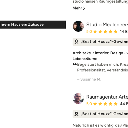
studio hansen Raumgestaltung 
Mehr
Studio Meuleneer
Ihrem Haus ein Zuhause
Durchschnittliche Bewe
5,0
14 
„Best of Houzz“-Gewin
Architektur Interior, Design - 
Lebensräume
Begeistert haben mich: Kreati
Professionalität, Verständnis 
– Susanne M.
Raumagentur Art
Durchschnittliche Bewe
5,0
44 
„Best of Houzz“-Gewin
Natürlich ist es wichtig, daß P