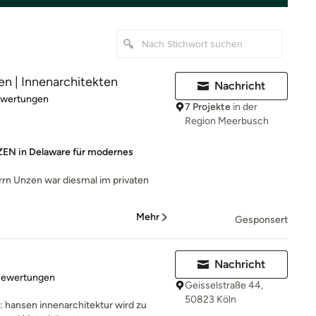
n | Innenarchitekten
Nachricht
rtung: 5 von 5 Sternen
ewertungen
7 Projekte
in der
Region Meerbusch
ZEN in Delaware für modernes
errn Unzen war diesmal im privaten
Mehr
Gesponsert
Nachricht
rtung: 4.9 von 5 Sternen
Bewertungen
Geisselstraße 44,
50823 Köln
: hansen innenarchitektur wird zu