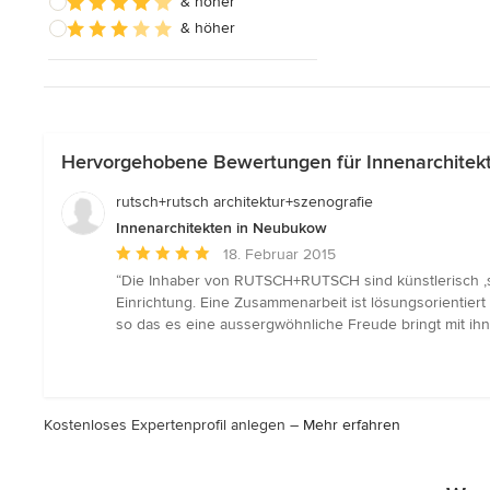
& höher
& höher
Hervorgehobene Bewertungen für Innenarchitek
rutsch+rutsch architektur+szenografie
Innenarchitekten in Neubukow
Durchschnittliche
18. Februar 2015
Bewertung:
“Die Inhaber von RUTSCH+RUTSCH sind künstlerisch ,se
5
Einrichtung. Eine Zusammenarbeit ist lösungsorientiert
von
so das es eine aussergwöhnliche Freude bringt mit i
5
Sternen
Kostenloses Expertenprofil anlegen –
Mehr erfahren