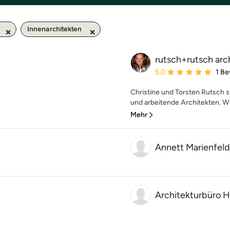
Innenarchitekten
rutsch+rutsch arc
Durchschnittliche Bewe
5,0
1 B
Christine und Torsten Rutsch s
und arbeitende Architekten. Wi
Mehr
Annett Marienfeld
Architekturbüro H