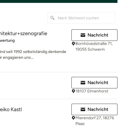
hitektur+szenografie
Nachricht
rtung: 5 von 5 Sternen
ewertung
Bornhövedstraße 71,
19055 Schwerin
ind seit 1992 selbstständig denkende
r engagieren uns...
Nachricht
18107 Elmenhorst
eiko Kastl
Nachricht
Mierendorf 27, 18276
Plaaz