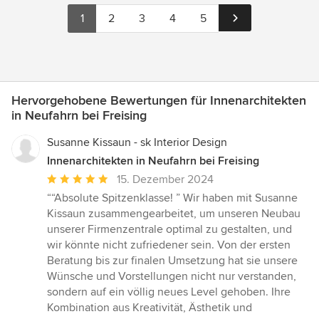
1
2
3
4
5
Hervorgehobene Bewertungen für Innenarchitekten
in Neufahrn bei Freising
Susanne Kissaun - sk Interior Design
Innenarchitekten in Neufahrn bei Freising
Durchschnittliche
15. Dezember 2024
Bewertung:
““Absolute Spitzenklasse! ” Wir haben mit Susanne
5
Kissaun zusammengearbeitet, um unseren Neubau
von
unserer Firmenzentrale optimal zu gestalten, und
5
wir könnte nicht zufriedener sein. Von der ersten
Sternen
Beratung bis zur finalen Umsetzung hat sie unsere
Wünsche und Vorstellungen nicht nur verstanden,
sondern auf ein völlig neues Level gehoben. Ihre
Kombination aus Kreativität, Ästhetik und