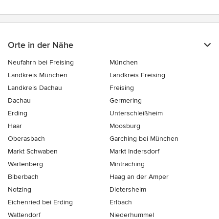
Orte in der Nähe
Neufahrn bei Freising
München
Landkreis München
Landkreis Freising
Landkreis Dachau
Freising
Dachau
Germering
Erding
Unterschleißheim
Haar
Moosburg
Oberasbach
Garching bei München
Markt Schwaben
Markt Indersdorf
Wartenberg
Mintraching
Biberbach
Haag an der Amper
Notzing
Dietersheim
Eichenried bei Erding
Erlbach
Wattendorf
Niederhummel