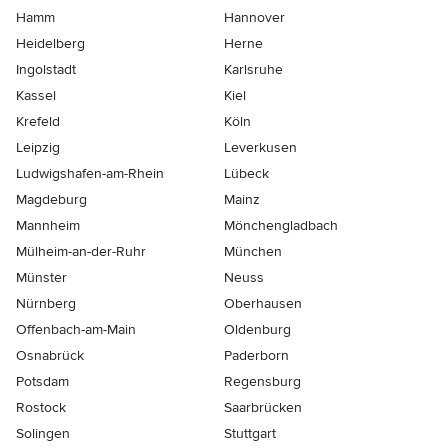
Hamm
Hannover
Heidelberg
Herne
Ingolstadt
Karlsruhe
Kassel
Kiel
Krefeld
Köln
Leipzig
Leverkusen
Ludwigshafen-am-Rhein
Lübeck
Magdeburg
Mainz
Mannheim
Mönchen­gladbach
Mülheim-an-der-Ruhr
München
Münster
Neuss
Nürnberg
Oberhausen
Offenbach-am-Main
Oldenburg
Osnabrück
Paderborn
Potsdam
Regensburg
Rostock
Saarbrücken
Solingen
Stuttgart