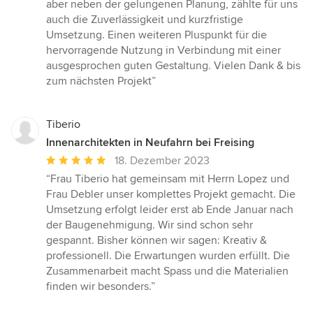
5
aber neben der gelungenen Planung, zählte für uns
von
auch die Zuverlässigkeit und kurzfristige
5
Umsetzung. Einen weiteren Pluspunkt für die
Sternen
hervorragende Nutzung in Verbindung mit einer
ausgesprochen guten Gestaltung. Vielen Dank & bis
zum nächsten Projekt”
Tiberio
Innenarchitekten in Neufahrn bei Freising
Durchschnittliche
18. Dezember 2023
Bewertung:
“Frau Tiberio hat gemeinsam mit Herrn Lopez und
5
Frau Debler unser komplettes Projekt gemacht. Die
von
Umsetzung erfolgt leider erst ab Ende Januar nach
5
der Baugenehmigung. Wir sind schon sehr
Sternen
gespannt. Bisher können wir sagen: Kreativ &
professionell. Die Erwartungen wurden erfüllt. Die
Zusammenarbeit macht Spass und die Materialien
finden wir besonders.”