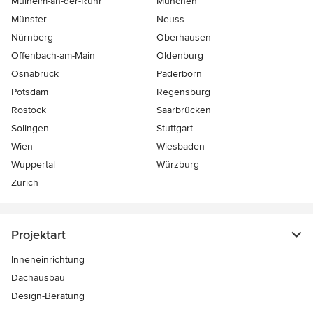
Mülheim-an-der-Ruhr
München
Münster
Neuss
Nürnberg
Oberhausen
Offenbach-am-Main
Oldenburg
Osnabrück
Paderborn
Potsdam
Regensburg
Rostock
Saarbrücken
Solingen
Stuttgart
Wien
Wiesbaden
Wuppertal
Würzburg
Zürich
Projektart
Inneneinrichtung
Dachausbau
Design-Beratung