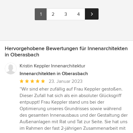
1
2
3
4
Hervorgehobene Bewertungen für Innenarchitekten
in Oberasbach
Kristin Keppler Innenarchitektur
Innenarchitekten in Oberasbach
Durchschnittliche
23. Januar 2023
Bewertung:
“Wir sind eher zufällig auf Frau Keppler gestoßen.
5
Dieser Zufall hat sich als ein absoluter Glücksgriff
von
entpuppt! Frau Keppler stand uns bei der
5
Optimierung unseres Grundrisses sowie während
Sternen
des gesamten Innenausbaus und der Gestaltung der
Außenanlagen mit Rat und Tat zur Seite. Sie hat uns
im Rahmen der fast 2-jährigen Zusammenarbeit mit