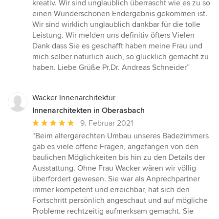
5
kreativ. Wir sind unglaublich überrascht wie es zu so
Sternen
einen Wunderschönen Endergebnis gekommen ist.
Wir sind wirklich unglaublich dankbar für die tolle
Leistung. Wir melden uns definitiv öfters Vielen
Dank dass Sie es geschafft haben meine Frau und
mich selber natürlich auch, so glücklich gemacht zu
haben. Liebe Grüße Pr.Dr. Andreas Schneider”
Wacker Innenarchitektur
Innenarchitekten in Oberasbach
Durchschnittliche
9. Februar 2021
Bewertung:
“Beim altergerechten Umbau unseres Badezimmers
5
gab es viele offene Fragen, angefangen von den
von
baulichen Möglichkeiten bis hin zu den Details der
5
Ausstattung. Ohne Frau Wacker wären wir völlig
Sternen
überfordert gewesen. Sie war als Anprechpartner
immer kompetent und erreichbar, hat sich den
Fortschritt persönlich angeschaut und auf mögliche
Probleme rechtzeitig aufmerksam gemacht. Sie