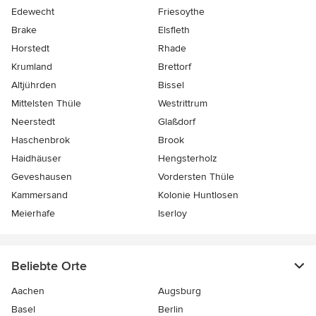
Edewecht
Friesoythe
Brake
Elsfleth
Horstedt
Rhade
Krumland
Brettorf
Altjührden
Bissel
Mittelsten Thüle
Westrittrum
Neerstedt
Glaßdorf
Haschenbrok
Brook
Haidhäuser
Hengsterholz
Geveshausen
Vordersten Thüle
Kammersand
Kolonie Huntlosen
Meierhafe
Iserloy
Beliebte Orte
Aachen
Augsburg
Basel
Berlin