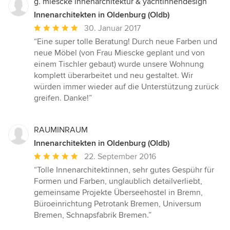
g. miescke innenarchitektur & yachtinnendesign
Innenarchitekten in Oldenburg (Oldb)
Durchschnittliche
30. Januar 2017
Bewertung:
“Eine super tolle Beratung! Durch neue Farben und
5
neue Möbel (von Frau Miescke geplant und von
von
einem Tischler gebaut) wurde unsere Wohnung
5
komplett überarbeitet und neu gestaltet. Wir
Sternen
würden immer wieder auf die Unterstützung zurück
greifen. Danke!”
RAUMINRAUM
Innenarchitekten in Oldenburg (Oldb)
Durchschnittliche
22. September 2016
Bewertung:
“Tolle Innenarchitektinnen, sehr gutes Gespühr für
5
Formen und Farben, unglaublich detailverliebt,
von
gemeinsame Projekte Überseehostel in Bremn,
5
Büroeinrichtung Petrotank Bremen, Universum
Sternen
Bremen, Schnapsfabrik Bremen.”