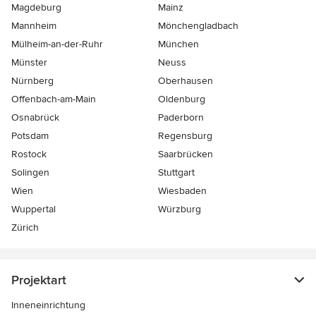
Magdeburg
Mainz
Mannheim
Mönchen­gladbach
Mülheim-an-der-Ruhr
München
Münster
Neuss
Nürnberg
Oberhausen
Offenbach-am-Main
Oldenburg
Osnabrück
Paderborn
Potsdam
Regensburg
Rostock
Saarbrücken
Solingen
Stuttgart
Wien
Wiesbaden
Wuppertal
Würzburg
Zürich
Projektart
Inneneinrichtung