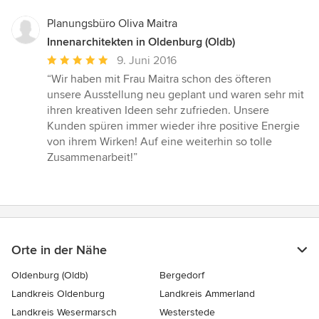
Planungsbüro Oliva Maitra
Innenarchitekten in Oldenburg (Oldb)
Durchschnittliche
9. Juni 2016
Bewertung:
“Wir haben mit Frau Maitra schon des öfteren
5
unsere Ausstellung neu geplant und waren sehr mit
von
ihren kreativen Ideen sehr zufrieden. Unsere
5
Kunden spüren immer wieder ihre positive Energie
Sternen
von ihrem Wirken! Auf eine weiterhin so tolle
Zusammenarbeit!”
Orte in der Nähe
Oldenburg (Oldb)
Bergedorf
Landkreis Oldenburg
Landkreis Ammerland
Landkreis Wesermarsch
Westerstede