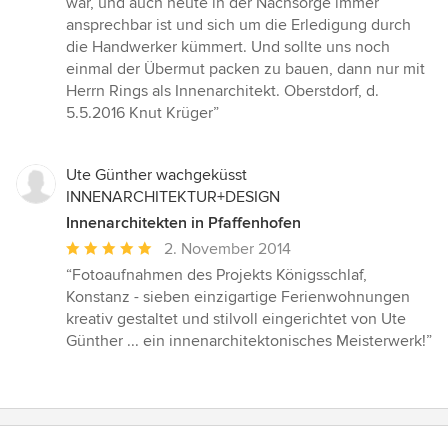
war, und auch heute in der Nachsorge immer
ansprechbar ist und sich um die Erledigung durch
die Handwerker kümmert. Und sollte uns noch
einmal der Übermut packen zu bauen, dann nur mit
Herrn Rings als Innenarchitekt. Oberstdorf, d.
5.5.2016 Knut Krüger”
Ute Günther wachgeküsst
INNENARCHITEKTUR+DESIGN
Innenarchitekten in Pfaffenhofen
Durchschnittliche
2. November 2014
Bewertung:
“Fotoaufnahmen des Projekts Königsschlaf,
5
Konstanz - sieben einzigartige Ferienwohnungen
von
kreativ gestaltet und stilvoll eingerichtet von Ute
5
Günther ... ein innenarchitektonisches Meisterwerk!”
Sternen