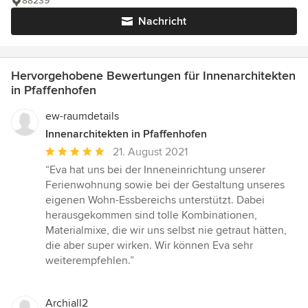
88239
Nachricht
Hervorgehobene Bewertungen für Innenarchitekten
in Pfaffenhofen
ew-raumdetails
Innenarchitekten in Pfaffenhofen
Durchschnittliche
21. August 2021
Bewertung:
“Eva hat uns bei der Inneneinrichtung unserer
5
Ferienwohnung sowie bei der Gestaltung unseres
von
eigenen Wohn-Essbereichs unterstützt. Dabei
5
herausgekommen sind tolle Kombinationen,
Sternen
Materialmixe, die wir uns selbst nie getraut hätten,
die aber super wirken. Wir können Eva sehr
weiterempfehlen.”
Archiall2