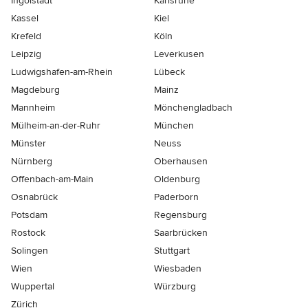
Ingolstadt
Karlsruhe
Kassel
Kiel
Krefeld
Köln
Leipzig
Leverkusen
Ludwigshafen-am-Rhein
Lübeck
Magdeburg
Mainz
Mannheim
Mönchen­gladbach
Mülheim-an-der-Ruhr
München
Münster
Neuss
Nürnberg
Oberhausen
Offenbach-am-Main
Oldenburg
Osnabrück
Paderborn
Potsdam
Regensburg
Rostock
Saarbrücken
Solingen
Stuttgart
Wien
Wiesbaden
Wuppertal
Würzburg
Zürich