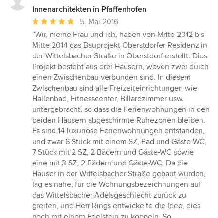
Innenarchitekten in Pfaffenhofen
Durchschnittliche
5. Mai 2016
Bewertung:
“Wir, meine Frau und ich, haben von Mitte 2012 bis
5
Mitte 2014 das Bauprojekt Oberstdorfer Residenz in
von
der Wittelsbacher Straße in Oberstdorf erstellt. Dies
5
Projekt besteht aus drei Häusern, wovon zwei durch
Sternen
einen Zwischenbau verbunden sind. In diesem
Zwischenbau sind alle Freizeiteinrichtungen wie
Hallenbad, Fitnesscenter, Billardzimmer usw.
untergebracht, so dass die Ferienwohnungen in den
beiden Häusern abgeschirmte Ruhezonen bleiben.
Es sind 14 luxuriöse Ferienwohnungen entstanden,
und zwar 6 Stück mit einem SZ, Bad und Gäste-WC,
7 Stück mit 2 SZ, 2 Bädern und Gäste-WC sowie
eine mit 3 SZ, 2 Bädern und Gäste-WC. Da die
Häuser in der Wittelsbacher Straße gebaut wurden,
lag es nahe, für die Wohnungsbezeichnungen auf
das Wittelsbacher Adelsgeschlecht zurück zu
greifen, und Herr Rings entwickelte die Idee, dies
noch mit einem Edelstein zu koppeln. So