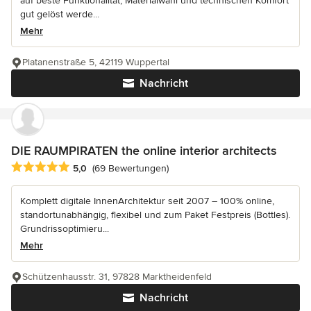
auf beste Funktionalität, Materialwahl und technischen Komfort
gut gelöst werde...
Mehr
Platanenstraße 5, 42119 Wuppertal
Nachricht
DIE RAUMPIRATEN the online interior architects
Durchschnittliche Bewertung: 5 von 5 Sternen
5,0
(69 Bewertungen)
Komplett digitale InnenArchitektur seit 2007 – 100% online,
standortunabhängig, flexibel und zum Paket Festpreis (Bottles).
Grundrissoptimieru...
Mehr
Schützenhausstr. 31, 97828 Marktheidenfeld
Nachricht