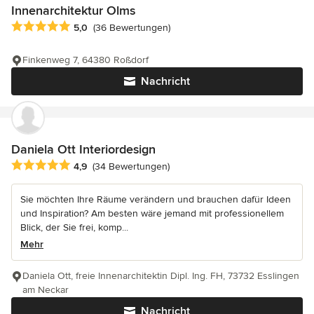
Innenarchitektur Olms
Durchschnittliche Bewertung: 5 von 5 Sternen
5,0
(36 Bewertungen)
Finkenweg 7, 64380 Roßdorf
Nachricht
Daniela Ott Interiordesign
Durchschnittliche Bewertung: 4.9 von 5 Sternen
4,9
(34 Bewertungen)
Sie möchten Ihre Räume verändern und brauchen dafür Ideen
und Inspiration? Am besten wäre jemand mit professionellem
Blick, der Sie frei, komp...
Mehr
Daniela Ott, freie Innenarchitektin Dipl. Ing. FH, 73732 Esslingen
am Neckar
Nachricht