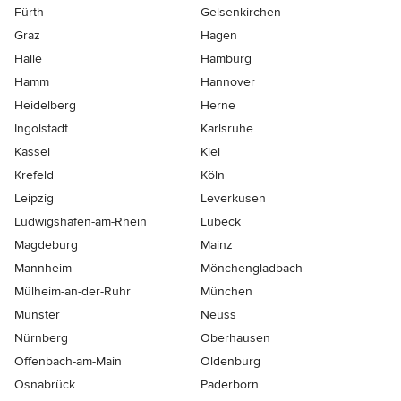
Fürth
Gelsenkirchen
Graz
Hagen
Halle
Hamburg
Hamm
Hannover
Heidelberg
Herne
Ingolstadt
Karlsruhe
Kassel
Kiel
Krefeld
Köln
Leipzig
Leverkusen
Ludwigshafen-am-Rhein
Lübeck
Magdeburg
Mainz
Mannheim
Mönchen­gladbach
Mülheim-an-der-Ruhr
München
Münster
Neuss
Nürnberg
Oberhausen
Offenbach-am-Main
Oldenburg
Osnabrück
Paderborn