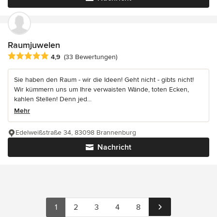
Raumjuwelen
Durchschnittliche Bewertung: 4.9 von 5 Sternen
4,9
(33 Bewertungen)
Sie haben den Raum - wir die Ideen! Geht nicht - gibts nicht!
Wir kümmern uns um Ihre verwaisten Wände, toten Ecken,
kahlen Stellen! Denn jed...
Mehr
Edelweißstraße 34, 83098 Brannenburg
Nachricht
1
2
3
4
8