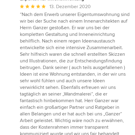
Durchschnittliche
13. Dezember 2020
Bewertung:
“Nach dem Erwerb unserer Eigentumswohnung sind
5
wir bei der Suche nach einem Innenarchitekten auf
von
Herrn Ganzer gestoßen. Er war uns bei der
5
kompletten Gestaltung und Inneneinrichtung
Sternen
behilflich. Nach einem regen Ideenaustausch
entwickelte sich eine intensive Zusammenarbeit.
Sehr hilfreich waren die schnell erstellten Skizzen
und Illustrationen, die zur Entscheidungsfindung
beitrugen. Dank seiner ( auch teils ausgefallenen )
Ideen ist eine Wohnung entstanden, in der wir uns
sehr wohl fühlen und auch unsere Ideen
verwirklicht sehen. Ebenfalls erfreuen wir uns
tagtäglich an seiner „Wandmalerei“, die er
fantastisch hinbekommen hat. Herr Ganzer war
einfach ein großartiger Partner und Ratgeber in
allen Belangen und er hat auch bei uns „Ganzer“
Arbeit geleistet. Wichtig wäre noch zu erwähnen,
dass der Kostenrahmen immer transparent
kommuniziert wurde und wir uns fair behandelt