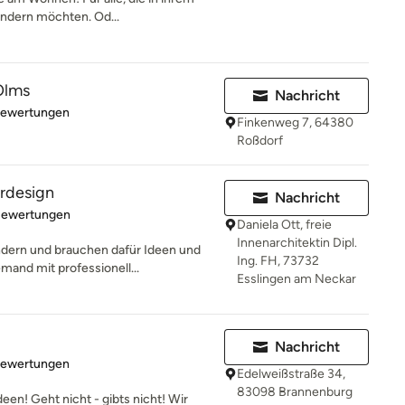
ndern möchten. Od...
Olms
Nachricht
rtung: 5 von 5 Sternen
Bewertungen
Finkenweg 7, 64380
Roßdorf
ordesign
Nachricht
rtung: 4.9 von 5 Sternen
Bewertungen
Daniela Ott, freie
Innenarchitektin Dipl.
dern und brauchen dafür Ideen und
Ing. FH, 73732
mand mit professionell...
Esslingen am Neckar
Nachricht
rtung: 4.9 von 5 Sternen
Bewertungen
Edelweißstraße 34,
83098 Brannenburg
een! Geht nicht - gibts nicht! Wir