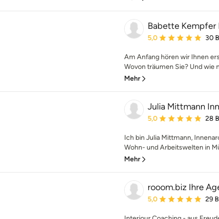
Babette Kempfer
Durchschnittliche Bewe
5,0
30 
Am Anfang hören wir Ihnen ers
Wovon träumen Sie? Und wie mö
Mehr
Julia Mittmann In
Durchschnittliche Bewe
5,0
28 
Ich bin Julia Mittmann, Innenar
Wohn- und Arbeitswelten in Mün
Mehr
rooom.biz Ihre Ag
Durchschnittliche Bewe
5,0
29 
Interiour Coaching - aus Freud