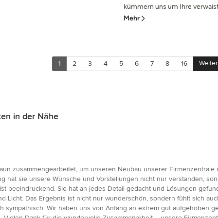
kümmern uns um Ihre verwaist
Mehr
Weiter
1
2
3
4
5
6
7
8
16
en in der Nähe
ssaun zusammengearbeitet, um unseren Neubau unserer Firmenzentrale op
ng hat sie unsere Wünsche und Vorstellungen nicht nur verstanden, sond
ät ist beeindruckend. Sie hat an jedes Detail gedacht und Lösungen gef
nd Licht. Das Ergebnis ist nicht nur wunderschön, sondern fühlt sich auch
ch sympathisch. Wir haben uns von Anfang an extrem gut aufgehoben gefüh
htig. Vielen Dank für die wundervolle Zusammenarbeit – unsere Firmenzent