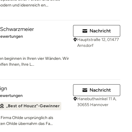
dern und ideenreich en...
 Schwarzmeier
Nachricht
rtung: 5 von 5 Sternen
Bewertungen
Hauptstraße 12, 01477
Arnsdorf
 beginnen in Ihren vier Wänden. Wir
fen Ihnen, Ihre L...
ign
Nachricht
rtung: 5 von 5 Sternen
Bewertungen
Hanebuthwinkel 11 A,
30655 Hannover
„Best of Houzz“-Gewinner
 Firma Ohlde ursprünglich als
ten Ohlde übernahm das Fa...