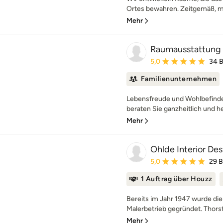
Ortes bewahren. Zeitgemäß, mo
Mehr
Raumausstattung
Durchschnittliche Bewe
5,0
34 
Familienunternehmen
Lebensfreude und Wohlbefinden
beraten Sie ganzheitlich und hel
Mehr
Ohlde Interior Des
Durchschnittliche Bewe
5,0
29 
1 Auftrag über Houzz
Bereits im Jahr 1947 wurde die
Malerbetrieb gegründet. Thors
Mehr