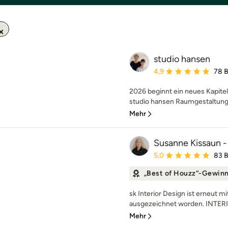
studio hansen
Durchschnittliche Bewe
4,9
78 
2026 beginnt ein neues Kapitel
studio hansen Raumgestaltung 
Mehr
Susanne Kissaun - 
Durchschnittliche Bewe
5,0
83 
„Best of Houzz“-Gewin
sk Interior Design ist erneut 
ausgezeichnet worden. INTER
Mehr