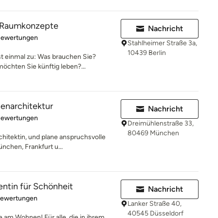
 Raumkonzepte
Nachricht
rtung: 5 von 5 Sternen
Bewertungen
Stahlheimer Straße 3a,
10439 Berlin
t einmal zu: Was brauchen Sie?
chten Sie künftig leben?...
nenarchitektur
Nachricht
rtung: 5 von 5 Sternen
Bewertungen
Dreimühlenstraße 33,
80469 München
chitektin, und plane anspruchsvolle
chen, Frankfurt u...
entin für Schönheit
Nachricht
rtung: 5 von 5 Sternen
Bewertungen
Lanker Straße 40,
40545 Düsseldorf
e am Wohnen! Für alle, die in ihrem