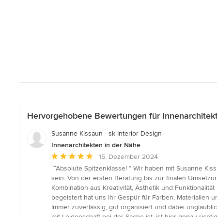
Hervorgehobene Bewertungen für Innenarchitekt
Susanne Kissaun - sk Interior Design
Innenarchitekten in der Nähe
Durchschnittliche
15. Dezember 2024
Bewertung:
““Absolute Spitzenklasse! ” Wir haben mit Susanne Ki
5
sein. Von der ersten Beratung bis zur finalen Umsetzu
von
Kombination aus Kreativität, Ästhetik und Funktionalit
5
begeistert hat uns ihr Gespür für Farben, Materialien u
Sternen
Immer zuverlässig, gut organisiert und dabei unglaubli
mit Leidenschaft bei der Sache ist, ist hier genau ric