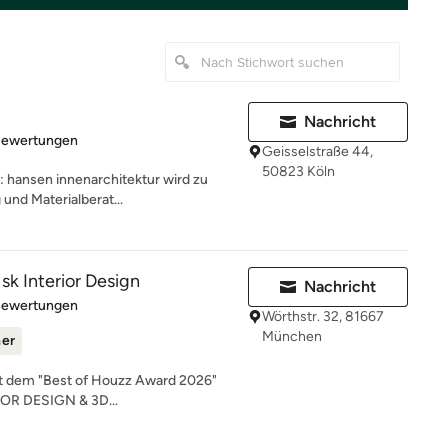
Nachricht
rtung: 4.9 von 5 Sternen
Bewertungen
Geisselstraße 44,
50823 Köln
: hansen innenarchitektur wird zu
und Materialberat...
sk Interior Design
Nachricht
rtung: 5 von 5 Sternen
Bewertungen
Wörthstr. 32, 81667
München
ner
mit dem "Best of Houzz Award 2026"
IOR DESIGN & 3D...