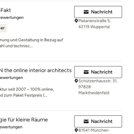
eFakt
Nachricht
rtung: 5 von 5 Sternen
Bewertungen
Platanenstraße 5,
42119 Wuppertal
ner
lanung und Gestaltung in Bezug auf
hl und technisc...
he online interior architects
Nachricht
rtung: 5 von 5 Sternen
Bewertungen
Schützenhausstr. 31,
97828
ktur seit 2007 – 100% online,
Marktheidenfeld
d zum Paket Festpreis (...
gie für kleine Räume
Nachricht
rtung: 5 von 5 Sternen
Bewertungen
81541 München