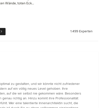
en Wände, toten Eck...
1.499 Experten
timal zu gestalten, und wir könnte nicht zufriedener
ern auf ein völlig neues Level gehoben. Ihre
unden, auf die wir selbst nie gekommen wäre. Besonders
 genau richtig an. Hinzu kommt ihre Professionalität:
lt. Wer eine talentierte Innenarchitektin sucht, die
rale ist durch Sie zu etwas vollkommen einzigartigen