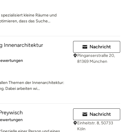
 spezialisiert kleine Räume und
imieren, dass das Suche...
g Innenarchitektur
Nachricht
Plinganserstraße 20,
rtung: 5 von 5 Sternen
Bewertungen
81369 München
allen Themen der Innenarchitektur:
. Dabei arbeiten wi...
Preywisch
Nachricht
rtung: 4.9 von 5 Sternen
Bewertungen
Einheitstr. 8, 50733
Köln
Spezielle einer Person und eines