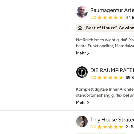
Raumagentur Art
Durchschnittliche Bewe
5,0
44 
„Best of Houzz“-Gewin
Natürlich ist es wichtig, daß P
beste Funktionalität, Materialwa
Mehr
DIE RAUMPIRATEN t
Durchschnittliche Bewe
5,0
69 
Komplett digitale InnenArchite
standortunabhängig, flexibel un
Mehr
Tiny House Strate
Durchschnittliche Bewe
5,0
21 