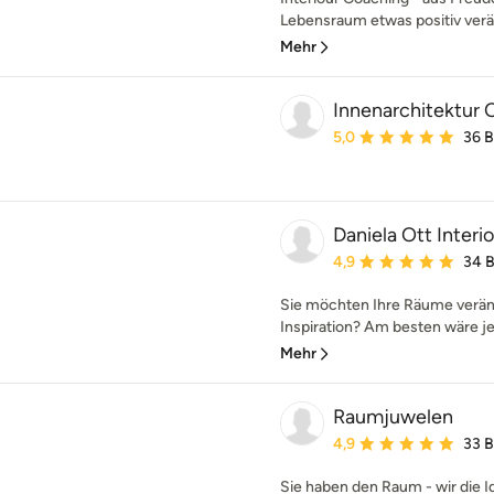
Lebensraum etwas positiv verä
Mehr
Innenarchitektur 
Durchschnittliche Bewe
5,0
36 
Daniela Ott Interi
Durchschnittliche Bewe
4,9
34 
Sie möchten Ihre Räume verän
Inspiration? Am besten wäre je
Mehr
Raumjuwelen
Durchschnittliche Bewe
4,9
33 
Sie haben den Raum - wir die Id