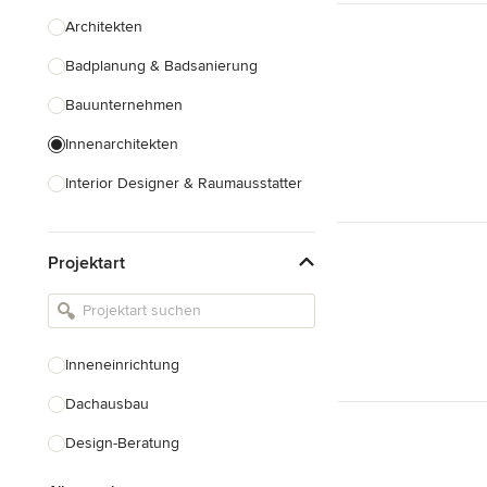
Architekten
Badplanung & Badsanierung
Bauunternehmen
Innenarchitekten
Interior Designer & Raumausstatter
Küchenplanung
Projektart
Landschaftsarchitekten
Armaturen & Sanitärbedarf
Beleuchtung
Inneneinrichtung
Einbauschränke
Dachausbau
Alle anzeigen
Design-Beratung