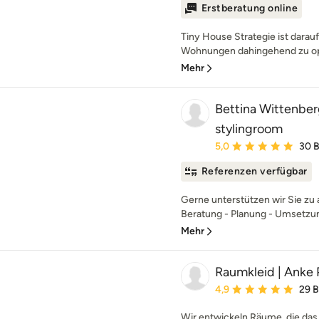
Erstberatung online
Tiny House Strategie ist darauf
Wohnungen dahingehend zu opt
Mehr
Bettina Wittenber
stylingroom
Durchschnittliche Bewe
5,0
30 
Referenzen verfügbar
Gerne unterstützen wir Sie zu 
Beratung - Planung - Umsetzung
Mehr
Raumkleid | Anke 
Durchschnittliche Bewe
4,9
29 
Wir entwickeln Räume, die das 