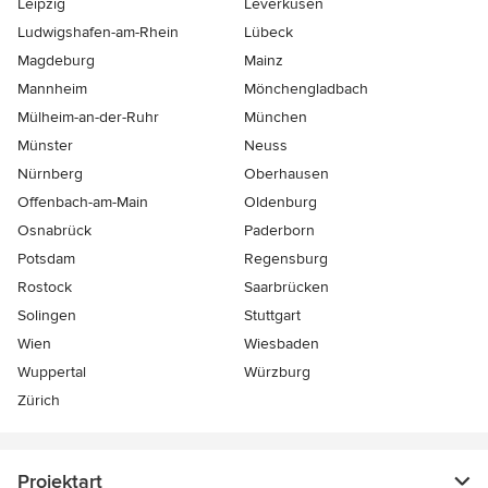
Leipzig
Leverkusen
Ludwigshafen-am-Rhein
Lübeck
Magdeburg
Mainz
Mannheim
Mönchen­gladbach
Mülheim-an-der-Ruhr
München
Münster
Neuss
Nürnberg
Oberhausen
Offenbach-am-Main
Oldenburg
Osnabrück
Paderborn
Potsdam
Regensburg
Rostock
Saarbrücken
Solingen
Stuttgart
Wien
Wiesbaden
Wuppertal
Würzburg
Zürich
Projektart