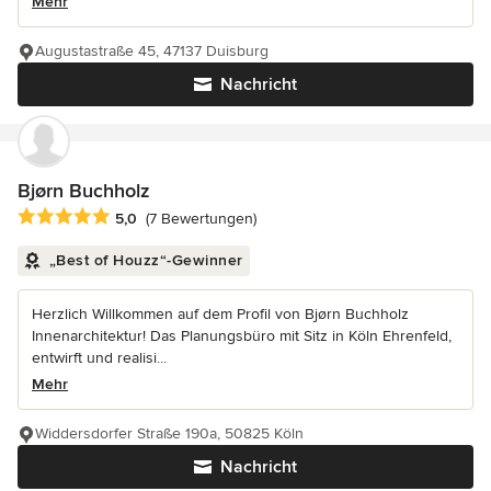
Mehr
Augustastraße 45, 47137 Duisburg
Nachricht
Bjørn Buchholz
Durchschnittliche Bewertung: 5 von 5 Sternen
5,0
(7 Bewertungen)
„Best of Houzz“-Gewinner
Herzlich Willkommen auf dem Profil von Bjørn Buchholz
Innenarchitektur! Das Planungsbüro mit Sitz in Köln Ehrenfeld,
entwirft und realisi...
Mehr
Widdersdorfer Straße 190a, 50825 Köln
Nachricht