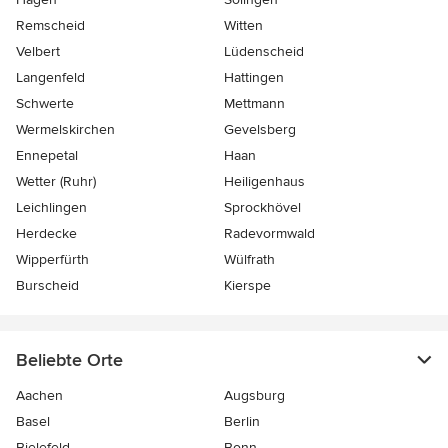
Remscheid
Witten
Velbert
Lüdenscheid
Langenfeld
Hattingen
Schwerte
Mettmann
Wermelskirchen
Gevelsberg
Ennepetal
Haan
Wetter (Ruhr)
Heiligenhaus
Leichlingen
Sprockhövel
Herdecke
Radevormwald
Wipperfürth
Wülfrath
Burscheid
Kierspe
Beliebte Orte
Aachen
Augsburg
Basel
Berlin
Bielefeld
Bonn