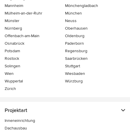
Mannheim
Mönchen­gladbach
Mülheim-an-der-Ruhr
München
Münster
Neuss
Nürnberg
Oberhausen
Offenbach-am-Main
Oldenburg
Osnabrück
Paderborn
Potsdam
Regensburg
Rostock
Saarbrücken
Solingen
Stuttgart
Wien
Wiesbaden
Wuppertal
Würzburg
Zürich
Projektart
Inneneinrichtung
Dachausbau