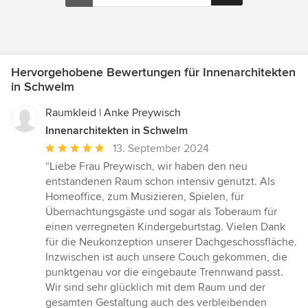
Hervorgehobene Bewertungen für Innenarchitekten
in Schwelm
Raumkleid | Anke Preywisch
Innenarchitekten in Schwelm
Durchschnittliche
13. September 2024
Bewertung:
“Liebe Frau Preywisch, wir haben den neu
5
entstandenen Raum schon intensiv genutzt. Als
von
Homeoffice, zum Musizieren, Spielen, für
5
Übernachtungsgäste und sogar als Toberaum für
Sternen
einen verregneten Kindergeburtstag. Vielen Dank
für die Neukonzeption unserer Dachgeschossfläche.
Inzwischen ist auch unsere Couch gekommen, die
punktgenau vor die eingebaute Trennwand passt.
Wir sind sehr glücklich mit dem Raum und der
gesamten Gestaltung auch des verbleibenden