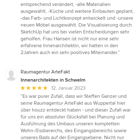
Sternen
entsprechend verändert, -alle Materialien
ausgewählt, -Küche und weitere Einbauten geplant,
-das Farb- und Lichtkonzept entwickelt und -unsere
neuen Möbel ausgewählt. Die Visualisierung durch
SketchUp hat uns bei vielen Entscheidungen sehr
geholfen. Frau Hansen ist nicht nur eine sehr
erfahrene Innenarchitektin, wir hatten in den
2Jahren auch ein sehr positives Miteinander.”
Raumagentur ArteFakt
Innenarchitekten in Schwelm
Durchschnittliche
12. Januar 2023
Bewertung:
“Es war purer Zufall, dass wir Steffen Ganzer und
5
seine Raumagentur ArteFakt aus Wuppertal hier
von
über houzz entdeckt haben - und dieser Zufall war
5
für uns ein absoluter Glücksfall bei Planung und
Sternen
Ausführung des Umbaus unseren kompletten
Wohn-/Essbereichs, des Eingangsbereichs sowie
unseres Bads auf der Eingangsebene. Nicht nur