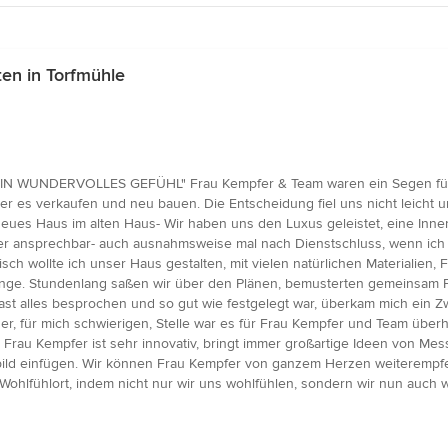
en in Torfmühle
IN WUNDERVOLLES GEFÜHL" Frau Kempfer & Team waren ein Segen für 
der es verkaufen und neu bauen. Die Entscheidung fiel uns nicht leicht 
ues Haus im alten Haus- Wir haben uns den Luxus geleistet, eine Innena
er ansprechbar- auch ausnahmsweise mal nach Dienstschluss, wenn ich ei
isch wollte ich unser Haus gestalten, mit vielen natürlichen Materialien
nge. Stundenlang saßen wir über den Plänen, bemusterten gemeinsam Flie
 fast alles besprochen und so gut wie festgelegt war, überkam mich ein 
r, für mich schwierigen, Stelle war es für Frau Kempfer und Team überh
. Frau Kempfer ist sehr innovativ, bringt immer großartige Ideen von Mes
tbild einfügen. Wir können Frau Kempfer von ganzem Herzen weiterempfe
 Wohlfühlort, indem nicht nur wir uns wohlfühlen, sondern wir nun auch