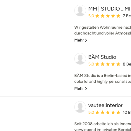
MM | STUDIO _ 
Durchschnittliche Bewe
5,0
7 B
Wir gestalten Wohnräume nach 
durchdacht und voller Atmosphä
Mehr
BÄM Studio
Durchschnittliche Bewe
5,0
8 B
BÄM Studio is a Berlin-based in
colorful and highly personal sp
Mehr
vautee:interior
Durchschnittliche Bewe
5,0
10 
Seit 2008 arbeite ich als Innena
vorwiegend im privaten Bereich.