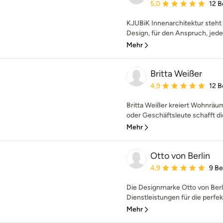
Durchschnittliche Bewe
5,0
12 
KJUBiK Innenarchitektur steht 
Design, für den Anspruch, jede
Mehr
Britta Weißer
Durchschnittliche Bewe
4,9
12 
Britta Weißer kreiert Wohnräum
oder Geschäftsleute schafft die
Mehr
Otto von Berlin
Durchschnittliche Bewe
4,9
9 B
Die Designmarke Otto von Berl
Dienstleistungen für die perfekt
Mehr