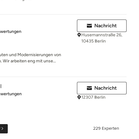
Nachricht
rtung: 5 von 5 Sternen
ewertungen
Husemannstraße 26,
10435 Berlin
auten und Modernisierungen von
Wir arbeiten eng mit unse...
l
Nachricht
rtung: 5 von 5 Sternen
ewertungen
12307 Berlin
r
229 Experten