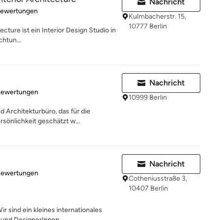
Nachricht
rtung: 5 von 5 Sternen
Bewertungen
Kulmbacherstr. 15,
10777 Berlin
tecture ist ein Interior Design Studio in
chtun...
Nachricht
rtung: 4.8 von 5 Sternen
Bewertungen
10999 Berlin
d Architekturbüro, das für die
sönlichkeit geschätzt w...
Nachricht
rtung: 5 von 5 Sternen
Bewertungen
Cotheniusstraße 3,
10407 Berlin
 sind ein kleines internationales
und DesignerInnen...