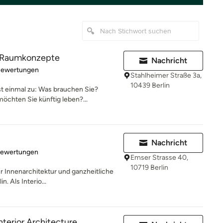
 Raumkonzepte
Nachricht
rtung: 5 von 5 Sternen
Bewertungen
Stahlheimer Straße 3a,
10439 Berlin
t einmal zu: Was brauchen Sie?
chten Sie künftig leben?...
Nachricht
rtung: 5 von 5 Sternen
Bewertungen
Emser Strasse 40,
10719 Berlin
 Innenarchitektur und ganzheitliche
. Als Interio...
Interior Architecture