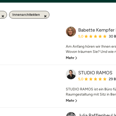
Innenarchitekten
Babette Kempfer
Durchschnittliche Bewe
5,0
30 
Am Anfang hören wir Ihnen ers
Wovon träumen Sie? Und wie mö
Mehr
STUDIO RAMOS
Durchschnittliche Bewe
5,0
29 
STUDIO RAMOS ist ein Büro für
Raumgestaltung mit Sitz in Berlin
Mehr
Julia Rafflenbeul 