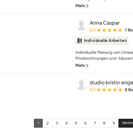
Mehr
Anna Caspar
Durchschnittliche Bewe
5,0
7 B
Individuelle Arbeiten
Individuelle Planung von Umb
Privatwohnungen und -häusern. 
Mehr
studio kristin enge
Durchschnittliche Bewe
5,0
8 B
Weite
1
2
3
4
5
6
7
8
9