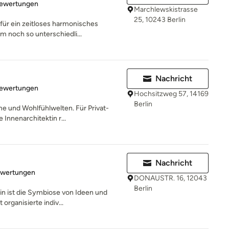
rtung: 5 von 5 Sternen
Bewertungen
Marchlewskistrasse
25, 10243 Berlin
für ein zeitloses harmonisches
m noch so unterschiedli...
Nachricht
rtung: 4.9 von 5 Sternen
Bewertungen
Hochsitzweg 57, 14169
Berlin
e und Wohlfühlwelten. Für Privat-
 Innenarchitektin r...
Nachricht
rtung: 4.9 von 5 Sternen
ewertungen
DONAUSTR. 16, 12043
Berlin
in ist die Symbiose von Ideen und
 organisierte indiv...