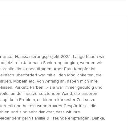
unser Haussanierungsprojekt 2024. Lange haben wir
und jetzt- ein Jahr nach Sanierungsbeginn, wohnen wir
rchitektin zu beauftragen. Aber Frau Kempfer ist
nfach überfordert war mit all den Möglichkeiten, die
, Farben, Möbeln etc. Von Anfang an, haben mich ihre
sen, Parkett, Farben....- sie war immer geduldig und
Zweifel an der neu zu setztenden Wand, die unseren
aupt kein Problem, es binnen kürzester Zeit so zu
sen mit und hat ein wunderbares Gespür für all die
hlen und sind sehr dankbar, dass wir ihre
 wieder sehr gern Familie & Freunde empfangen. Danke,