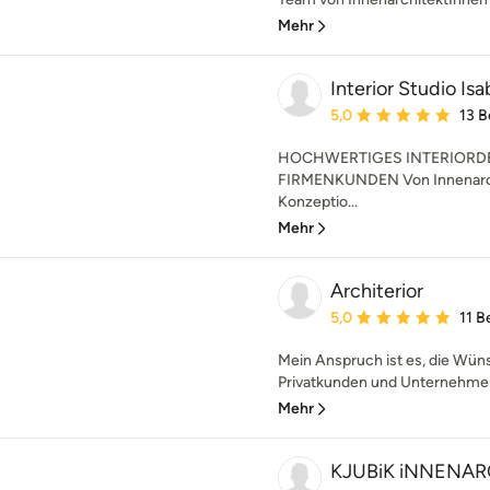
Mehr
Interior Studio Is
Durchschnittliche Bewe
5,0
13 
HOCHWERTIGES INTERIORDE
FIRMENKUNDEN Von Innenarchi
Konzeptio...
Mehr
Architerior
Durchschnittliche Bewe
5,0
11 
Mein Anspruch ist es, die Wün
Privatkunden und Unternehmen z
Mehr
KJUBiK iNNENA