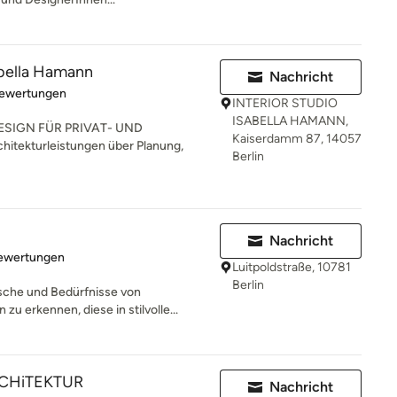
abella Hamann
Nachricht
rtung: 5 von 5 Sternen
Bewertungen
INTERIOR STUDIO
ISABELLA HAMANN,
SIGN FÜR PRIVAT- UND
Kaiserdamm 87, 14057
tekturleistungen über Planung,
Berlin
Nachricht
rtung: 5 von 5 Sternen
Bewertungen
Luitpoldstraße, 10781
Berlin
sche und Bedürfnisse von
u erkennen, diese in stilvolle...
RCHiTEKTUR
Nachricht