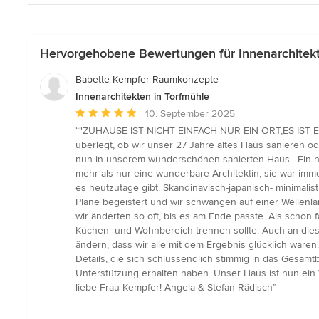
Hervorgehobene Bewertungen für Innenarchitekt
Babette Kempfer Raumkonzepte
Innenarchitekten in Torfmühle
Durchschnittliche
10. September 2025
Bewertung:
“"ZUHAUSE IST NICHT EINFACH NUR EIN ORT,ES IST E
5
überlegt, ob wir unser 27 Jahre altes Haus sanieren o
von
nun in unserem wunderschönen sanierten Haus. -Ein ne
5
mehr als nur eine wunderbare Architektin, sie war imm
Sternen
es heutzutage gibt. Skandinavisch-japanisch- minimalist
Pläne begeistert und wir schwangen auf einer Wellenlä
wir änderten so oft, bis es am Ende passte. Als schon
Küchen- und Wohnbereich trennen sollte. Auch an diese
ändern, dass wir alle mit dem Ergebnis glücklich waren
Details, die sich schlussendlich stimmig in das Gesam
Unterstützung erhalten haben. Unser Haus ist nun ein
liebe Frau Kempfer! Angela & Stefan Rädisch”