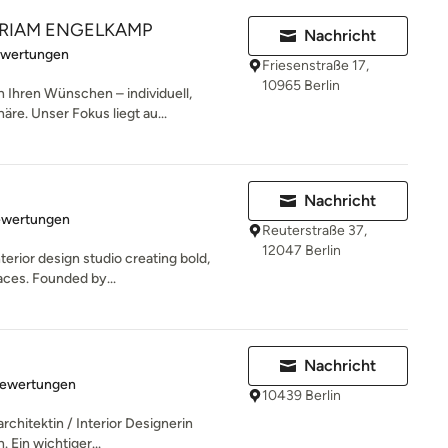
MIRIAM ENGELKAMP
Nachricht
rtung: 5 von 5 Sternen
ewertungen
Friesenstraße 17,
10965 Berlin
Ihren Wünschen – individuell,
re. Unser Fokus liegt au...
Nachricht
rtung: 5 von 5 Sternen
ewertungen
Reuterstraße 37,
12047 Berlin
terior design studio creating bold,
aces. Founded by...
Nachricht
rtung: 5 von 5 Sternen
Bewertungen
10439 Berlin
rchitektin / Interior Designerin
 Ein wichtiger...