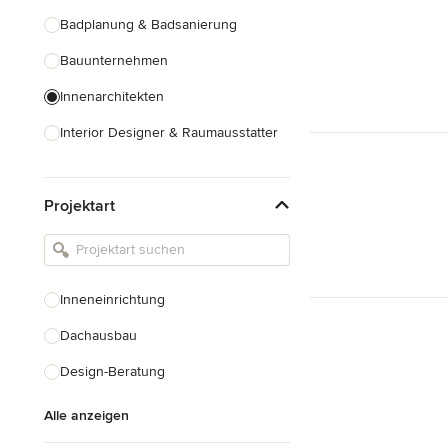
Badplanung & Badsanierung
Bauunternehmen
Innenarchitekten
Interior Designer & Raumausstatter
Küchenplanung
Projektart
Landschaftsarchitekten
Armaturen & Sanitärbedarf
Beleuchtung
Inneneinrichtung
Einbauschränke
Dachausbau
Alle anzeigen
Design-Beratung
Alle anzeigen