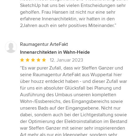
SketchUp hat uns bei vielen Entscheidungen sehr
geholfen. Frau Hansen ist nicht nur eine sehr
erfahrene Innenarchitektin, wir hatten in den
2Jahren auch ein sehr positives Miteinander.”
Raumagentur ArteFakt
Innenarchitekten in Wahn-Heide
Durchschnittliche
12. Januar 2023
Bewertung:
“Es war purer Zufall, dass wir Steffen Ganzer und
5
seine Raumagentur ArteFakt aus Wuppertal hier
von
über houzz entdeckt haben - und dieser Zufall war
5
für uns ein absoluter Glücksfall bei Planung und
Sternen
Ausführung des Umbaus unseren kompletten
Wohn-/Essbereichs, des Eingangsbereichs sowie
unseres Bads auf der Eingangsebene. Nicht nur
dabei, sondern auch bei der Lichtgestaltung sowie
der Optimierung der Elektroinstallation im Bestand
war Steffen Ganzer mit seiner sehr inspirierenden
Art mehr als nur ein Ideengeber, sondern sehr