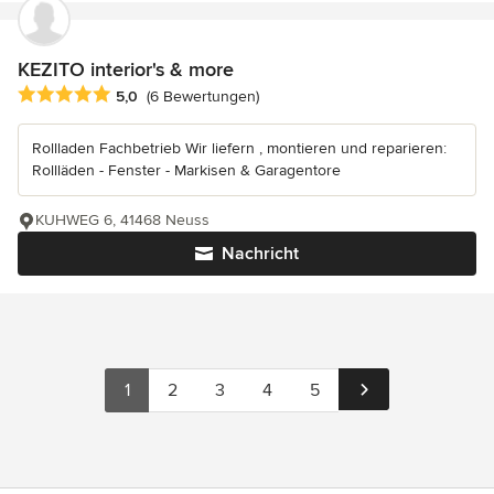
KEZITO interior's & more
Durchschnittliche Bewertung: 5 von 5 Sternen
5,0
(6 Bewertungen)
Rollladen Fachbetrieb Wir liefern , montieren und reparieren:
Rollläden - Fenster - Markisen & Garagentore
KUHWEG 6, 41468 Neuss
Nachricht
1
2
3
4
5