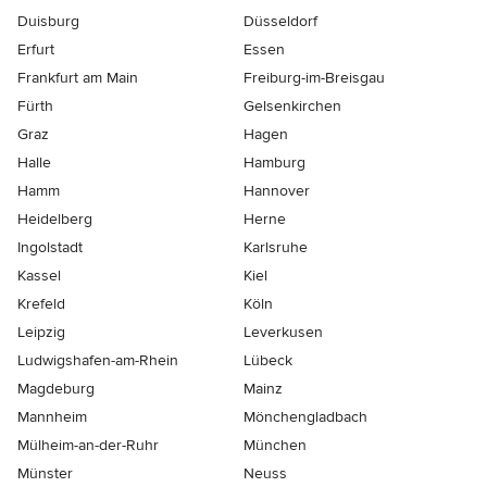
Duisburg
Düsseldorf
Erfurt
Essen
Frankfurt am Main
Freiburg-im-Breisgau
Fürth
Gelsenkirchen
Graz
Hagen
Halle
Hamburg
Hamm
Hannover
Heidelberg
Herne
Ingolstadt
Karlsruhe
Kassel
Kiel
Krefeld
Köln
Leipzig
Leverkusen
Ludwigshafen-am-Rhein
Lübeck
Magdeburg
Mainz
Mannheim
Mönchen­gladbach
Mülheim-an-der-Ruhr
München
Münster
Neuss