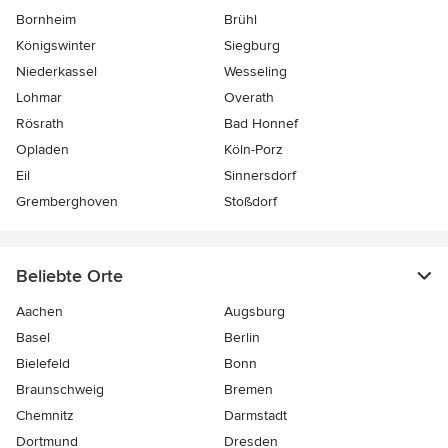
Bornheim
Brühl
Königswinter
Siegburg
Niederkassel
Wesseling
Lohmar
Overath
Rösrath
Bad Honnef
Opladen
Köln-Porz
Eil
Sinnersdorf
Gremberghoven
Stoßdorf
Beliebte Orte
Aachen
Augsburg
Basel
Berlin
Bielefeld
Bonn
Braunschweig
Bremen
Chemnitz
Darmstadt
Dortmund
Dresden