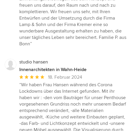
freuen uns darauf, den Raum nach und nach zu
komplettieren. Wir freuen uns sehr, mit Ihren
Entwürfen und der Umsetzung durch die Firma
Lamp & Sohn und der Firma Kremer eine so
wunderbare Ausgestaltung erhalten zu haben, die
unser tägliches Leben sehr bereichert. Familie P. aus
Bonn”
studio hansen
Innenarchitekten in Wahn-Heide
Durchschnittliche
18. Februar 2024
Bewertung:
“Wir haben Frau Hansen während des Corona
5
Lockdowns über das Internet gefunden. Mit ihr
von
haben wir : -den vom Bauträger für unser Penthouse
5
vorgesehenen Grundriss noch mehr unserem Bedarf
Sternen
entsprechend verändert, -alle Materialien
ausgewählt, -Küche und weitere Einbauten geplant,
-das Farb- und Lichtkonzept entwickelt und -unsere
neuen Möbel ausgewählt. Die Visualisierung durch