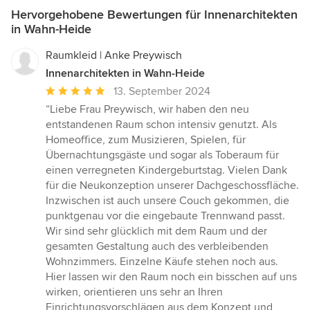
Hervorgehobene Bewertungen für Innenarchitekten
in Wahn-Heide
Raumkleid | Anke Preywisch
Innenarchitekten in Wahn-Heide
Durchschnittliche
13. September 2024
Bewertung:
“Liebe Frau Preywisch, wir haben den neu
5
entstandenen Raum schon intensiv genutzt. Als
von
Homeoffice, zum Musizieren, Spielen, für
5
Übernachtungsgäste und sogar als Toberaum für
Sternen
einen verregneten Kindergeburtstag. Vielen Dank
für die Neukonzeption unserer Dachgeschossfläche.
Inzwischen ist auch unsere Couch gekommen, die
punktgenau vor die eingebaute Trennwand passt.
Wir sind sehr glücklich mit dem Raum und der
gesamten Gestaltung auch des verbleibenden
Wohnzimmers. Einzelne Käufe stehen noch aus.
Hier lassen wir den Raum noch ein bisschen auf uns
wirken, orientieren uns sehr an Ihren
Einrichtungsvorschlägen aus dem Konzept und