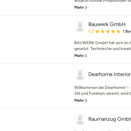
anspruchsvolle Privatkunden u
Mehr
Bauwerk GmbH
Durchschnittliche Bewe
5,0
1 B
BAUWERK GmbH hat sich im Hinb
gesetzt: Technische und kreativ
Mehr
Dearhome Interior
Willkommen bei Dearhome! ✨ E
Stil und Funktion vereint, wird b
Mehr
Raumanzug Gmb