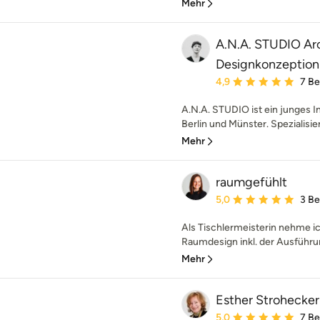
Mehr
A.N.A. STUDIO Arc
Designkonzeption
Durchschnittliche Bewe
4,9
7 B
A.N.A. STUDIO ist ein junges In
Berlin und Münster. Spezialisiert
Mehr
raumgefühlt
Durchschnittliche Bewe
5,0
3 B
Als Tischlermeisterin nehme i
Raumdesign inkl. der Ausführung
Mehr
Esther Strohecker
Durchschnittliche Bewe
5,0
7 B