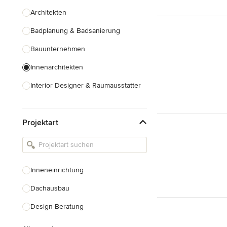
Architekten
Badplanung & Badsanierung
Bauunternehmen
Innenarchitekten
Interior Designer & Raumausstatter
Küchenplanung
Projektart
Landschaftsarchitekten
Armaturen & Sanitärbedarf
Beleuchtung
Inneneinrichtung
Einbauschränke
Dachausbau
Alle anzeigen
Design-Beratung