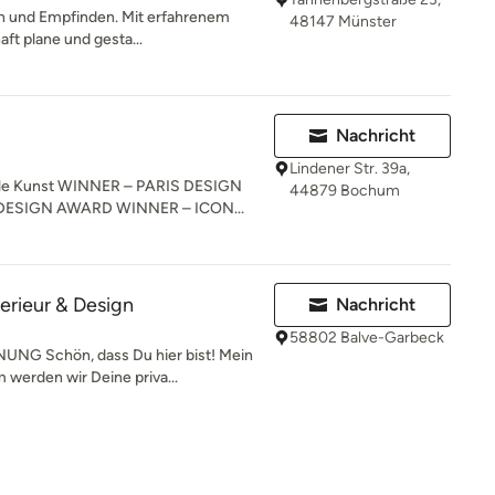
n und Empfinden. Mit erfahrenem
48147 Münster
aft plane und gesta...
Nachricht
Lindener Str. 39a,
onale Kunst WINNER – PARIS DESIGN
44879 Bochum
ESIGN AWARD WINNER – ICON...
erieur & Design
Nachricht
58802 Balve-Garbeck
G Schön, dass Du hier bist! Mein
werden wir Deine priva...