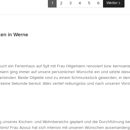
Weiter
1
2
3
4
5
6
ten in Werne
uch ein Ferienhaus auf Sylt mit Frau Hilgemann renoviert bzw. kernsan
gemann ging immer auf unsere persönlichen Wünsche ein und setzte dies
 verbinden. Beide Objekte sind zu einem Schmuckstück geworden, in dene
eine Sekunde bereut. Alles verlief reibungslos und nach unseren Vorst
g unseres Küchen- und Wohnbereichs geplant und die Durchführung betr
rgebnis! Frau Azouz hat sich intensiv mit unseren Wünschen auseinande