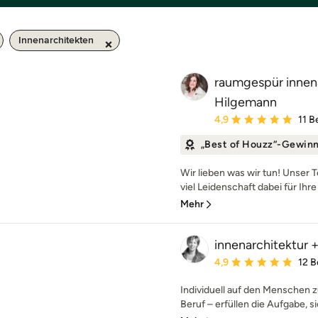
Innenarchitekten
raumgespür innena
Hilgemann
Durchschnittliche Bewe
4,9
11 
„Best of Houzz“-Gewin
Wir lieben was wir tun! Unser 
viel Leidenschaft dabei für Ihr
Mehr
innenarchitektur +
Durchschnittliche Bewe
4,9
12 
Individuell auf den Menschen 
Beruf – erfüllen die Aufgabe, sic