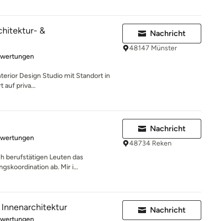
hitektur- &
Nachricht
48147 Münster
rtung: 4.9 von 5 Sternen
ewertungen
terior Design Studio mit Standort in
 auf priva...
Nachricht
rtung: 5 von 5 Sternen
ewertungen
48734 Reken
ch berufstätigen Leuten das
skoordination ab. Mir i...
 Innenarchitektur
Nachricht
rtung: 5 von 5 Sternen
ewertungen