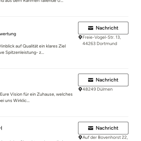
nd aus dem Rahmen fallende U...
Nachricht
rtung: 5 von 5 Sternen
ewertung
Freie-Vogel-Str. 13,
44263 Dortmund
lick auf Qualität ein klares Ziel
e Spitzenleistung- z...
Nachricht
48249 Dülmen
ure Vision für ein Zuhause, welches
ei uns Wirklic...
H
Nachricht
Auf der Bovenhorst 22,