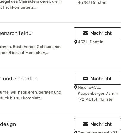
iegel des Charakters derer, die in
46282 Dorsten
nt Fachkompetenz...
nnenarchitektur
Nachricht
45711 Datteln
 planen. Bestehende Gebäude neu
hen Blick auf Menschen,...
 und einrichten
Nachricht
Nische+Co.,
ume: wir inspirieren, beraten und
Kappenberger Damm
ück bis zur komplett...
172, 48151 Münster
mdesign
Nachricht
Tannenbergstraße 23,