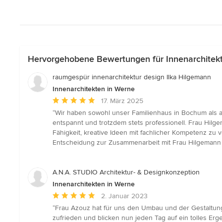
Hervorgehobene Bewertungen für Innenarchitek
raumgespür innenarchitektur design Ilka Hilgemann
Innenarchitekten in Werne
Durchschnittliche
17. März 2025
Bewertung:
“Wir haben sowohl unser Familienhaus in Bochum als a
5
entspannt und trotzdem stets professionell. Frau Hil
von
Fähigkeit, kreative Ideen mit fachlicher Kompetenz zu
5
Entscheidung zur Zusammenarbeit mit Frau Hilgemann k
Sternen
A.N.A. STUDIO Architektur- & Designkonzeption
Innenarchitekten in Werne
Durchschnittliche
2. Januar 2023
Bewertung:
“Frau Azouz hat für uns den Umbau und der Gestaltun
5
zufrieden und blicken nun jeden Tag auf ein tolles E