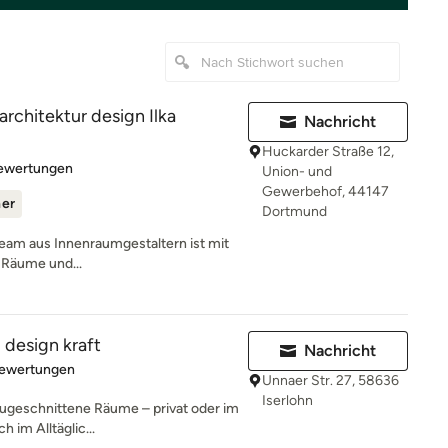
rchitektur design Ilka
Nachricht
Huckarder Straße 12,
rtung: 4.9 von 5 Sternen
Bewertungen
Union- und
Gewerbehof, 44147
ner
Dortmund
Team aus Innenraumgestaltern ist mit
e Räume und...
 design kraft
Nachricht
rtung: 4.9 von 5 Sternen
Bewertungen
Unnaer Str. 27, 58636
Iserlohn
zugeschnittene Räume – privat oder im
h im Alltäglic...