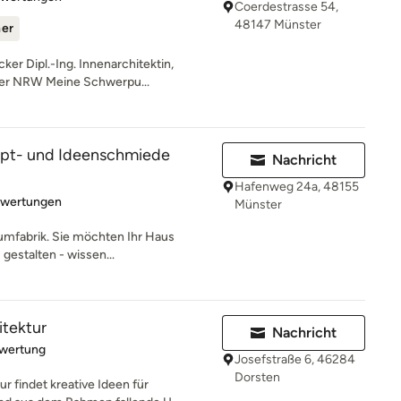
Coerdestrasse 54,
48147 Münster
ner
er Dipl.-Ing. Innenarchitektin,
mer NRW Meine Schwerpu...
pt- und Ideenschmiede
Nachricht
Hafenweg 24a, 48155
rtung: 4.2 von 5 Sternen
ewertungen
Münster
umfabrik. Sie möchten Ihr Haus
 gestalten - wissen...
itektur
Nachricht
rtung: 5 von 5 Sternen
ewertung
Josefstraße 6, 46284
Dorsten
 findet kreative Ideen für