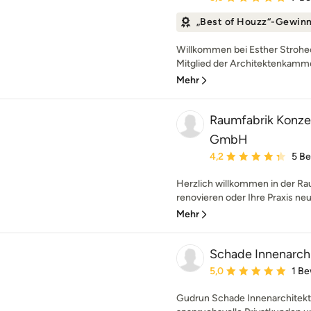
„Best of Houzz“-Gewin
Willkommen bei Esther Stroheck
Mitglied der Architektenkam
Mehr
Raumfabrik Konze
GmbH
Durchschnittliche Bewe
4,2
5 B
Herzlich willkommen in der Ra
renovieren oder Ihre Praxis neu
Mehr
Schade Innenarch
Durchschnittliche Bewe
5,0
1 B
Gudrun Schade Innenarchitektur