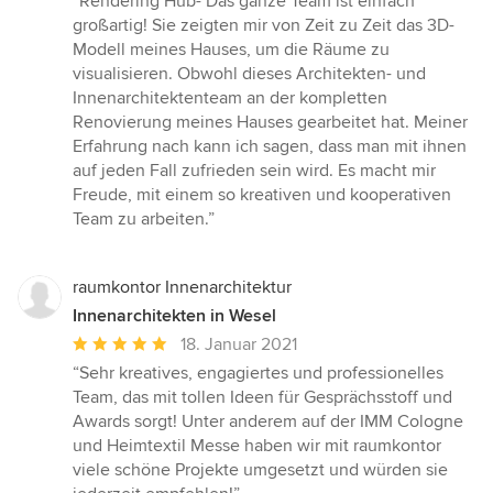
“Rendering Hub- Das ganze Team ist einfach
5
großartig! Sie zeigten mir von Zeit zu Zeit das 3D-
von
Modell meines Hauses, um die Räume zu
5
visualisieren. Obwohl dieses Architekten- und
Sternen
Innenarchitektenteam an der kompletten
Renovierung meines Hauses gearbeitet hat. Meiner
Erfahrung nach kann ich sagen, dass man mit ihnen
auf jeden Fall zufrieden sein wird. Es macht mir
Freude, mit einem so kreativen und kooperativen
Team zu arbeiten.”
raumkontor Innenarchitektur
Innenarchitekten in Wesel
Durchschnittliche
18. Januar 2021
Bewertung:
“Sehr kreatives, engagiertes und professionelles
5
Team, das mit tollen Ideen für Gesprächsstoff und
von
Awards sorgt! Unter anderem auf der IMM Cologne
5
und Heimtextil Messe haben wir mit raumkontor
Sternen
viele schöne Projekte umgesetzt und würden sie