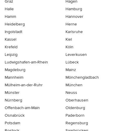
Graz
Hagen
Halle
Hamburg
Hamm
Hannover
Heidelberg
Herne
Ingolstadt
Karlsruhe
Kassel
Kiel
Krefeld
Köln
Leipzig
Leverkusen
Ludwigshafen-am-Rhein
Lübeck
Magdeburg
Mainz
Mannheim
Mönchen­gladbach
Mülheim-an-der-Ruhr
München
Münster
Neuss
Nürnberg
Oberhausen
Offenbach-am-Main
Oldenburg
Osnabrück
Paderborn
Potsdam
Regensburg
Rostock
Saarbrücken