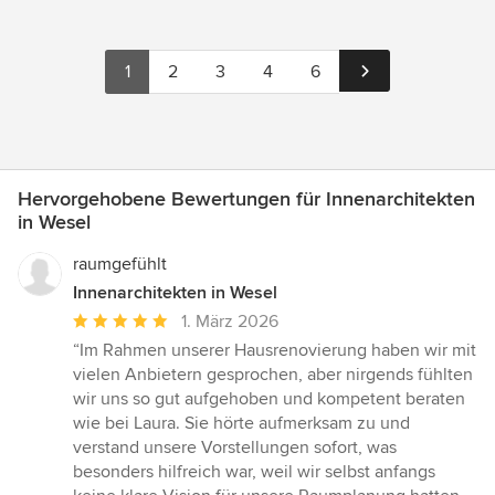
1
2
3
4
6
Hervorgehobene Bewertungen für Innenarchitekten
in Wesel
raumgefühlt
Innenarchitekten in Wesel
Durchschnittliche
1. März 2026
Bewertung:
“Im Rahmen unserer Hausrenovierung haben wir mit
5
vielen Anbietern gesprochen, aber nirgends fühlten
von
wir uns so gut aufgehoben und kompetent beraten
5
wie bei Laura. Sie hörte aufmerksam zu und
Sternen
verstand unsere Vorstellungen sofort, was
besonders hilfreich war, weil wir selbst anfangs