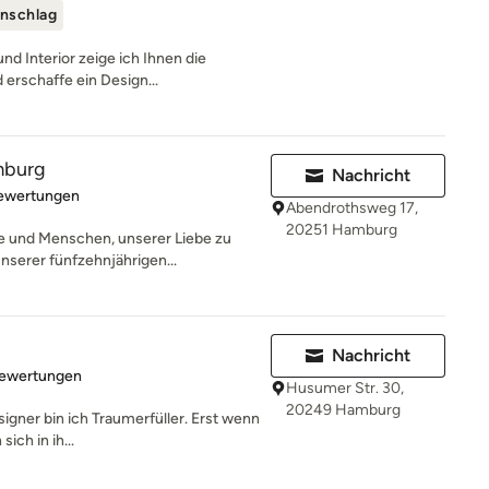
nschlag
und Interior zeige ich Ihnen die
erschaffe ein Design...
mburg
Nachricht
rtung: 4.9 von 5 Sternen
Bewertungen
Abendrothsweg 17,
20251 Hamburg
 und Menschen, unserer Liebe zu
nserer fünfzehnjährigen...
Nachricht
rtung: 4.9 von 5 Sternen
Bewertungen
Husumer Str. 30,
20249 Hamburg
signer bin ich Traumerfüller. Erst wenn
ich in ih...