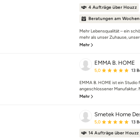
4 Aufträge über Houzz
Beratungen am Wochen
Mehr Lebensqualität – ein sc
mehr als unser Zuhause, unsere
Mehr
EMMA B. HOME
Durchschnittliche Bewe
5,0
13 
EMMA B. HOME ist ein Studio fü
angeschlossener Manufaktur. M
Mehr
Smetek Home De
Durchschnittliche Bewe
5,0
13 
14 Aufträge über Houzz