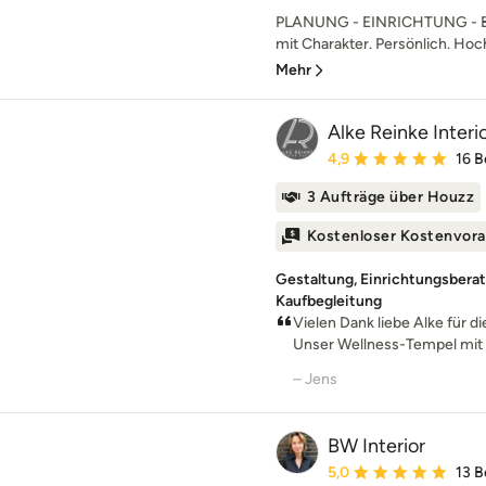
PLANUNG - EINRICHTUNG - B
mit Charakter. Persönlich. Hochw
Mehr
Alke Reinke Interi
Durchschnittliche Bewe
4,9
16 
3 Aufträge über Houzz
Kostenloser Kostenvora
Gestaltung, Einrichtungsbera
Kaufbegleitung
Vielen Dank liebe Alke für d
Unser Wellness-Tempel mit d
– Jens
BW Interior
Durchschnittliche Bewe
5,0
13 