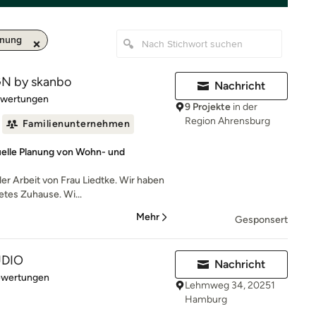
anung
N by skanbo
Nachricht
rtung: 5 von 5 Sternen
ewertungen
9 Projekte
in der
Region Ahrensburg
Familienunternehmen
uelle Planung von Wohn- und
der Arbeit von Frau Liedtke. Wir haben
etes Zuhause. Wi...
Mehr
Gesponsert
UDIO
Nachricht
rtung: 5 von 5 Sternen
ewertungen
Lehmweg 34, 20251
Hamburg