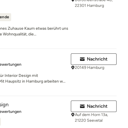
22301 Hamburg
ende
hönes Zuhause Kaum etwas berührt uns
 Wohnqualität, die...
Nachricht
rtung: 5 von 5 Sternen
Bewertungen
20149 Hamburg
r Interior Design mit
it Haupsitz in Hamburg arbeiten w...
sign
Nachricht
rtung: 5 von 5 Sternen
Bewertungen
Auf dem Horn 13a,
21220 Seevetal