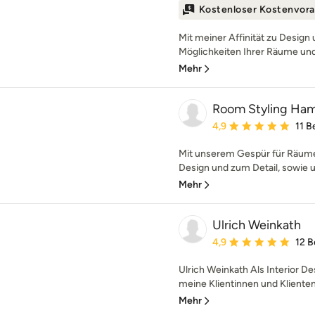
Kostenloser Kostenvora
Mit meiner Affinität zu Design 
Möglichkeiten Ihrer Räume und 
Mehr
Room Styling Ha
Durchschnittliche Bewe
4,9
11 
Mit unserem Gespür für Räume
Design und zum Detail, sowie u
Mehr
Ulrich Weinkath
Durchschnittliche Bewe
4,9
12 
Ulrich Weinkath Als Interior De
meine Klientinnen und Klienten s
Mehr