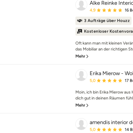
Alke Reinke Interi
Durchschnittliche Bewe
4,9
16 
3 Aufträge über Houzz
Kostenloser Kostenvora
Oft kann man mit kleinen Ver
das Mobiliar an der richtigen S
Mehr
Erika Mierow - W
Durchschnittliche Bewe
5,0
17 
Moin, ich bin Erika Mierow au
dich gut in deinen Räumen fühle
Mehr
amendis interior 
Durchschnittliche Bewe
5,0
14 