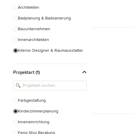
Architekten
Badplanung & Badsanierung
Bauunternehmen
Innenarchitekten
Interior Designer & Raumausstatter
Küchenplanung
Projektart (1)
Landschaftsarchitekten
Armaturen & Sanitärbedarf
Beleuchtung
Farbgestaltung
Einbauschränke
Kinderzimmerplanung
Alle anzeigen
Inneneinrichtung
Feng Shui Beratung