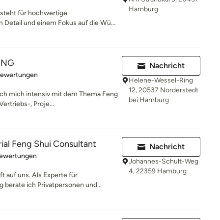
Hamburg
steht für hochwertige
 Detail und einem Fokus auf die Wü...
ING
Nachricht
rtung: 5 von 5 Sternen
Bewertungen
Helene-Wessel-Ring
12, 20537 Norderstedt
 ich mich intensiv mit dem Thema Feng
bei Hamburg
ertriebs-, Proje...
rial Feng Shui Consultant
Nachricht
rtung: 5 von 5 Sternen
Bewertungen
Johannes-Schult-Weg
4, 22359 Hamburg
 auf uns. Als Experte für
berate ich Privatpersonen und...