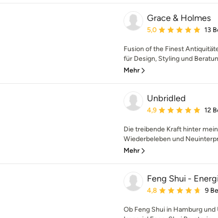
Grace & Holmes
Durchschnittliche Bewe
5,0
13 
Fusion of the Finest Antiquitä
für Design, Styling und Beratu
Mehr
Unbridled
Durchschnittliche Bewe
4,9
12 
Die treibende Kraft hinter me
Wiederbeleben und Neuinterpre
Mehr
Feng Shui - Energi
Durchschnittliche Bewe
4,8
9 B
Ob Feng Shui in Hamburg und