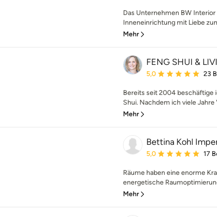
Das Unternehmen BW Interior 
Inneneinrichtung mit Liebe zum
Mehr
FENG SHUI & LIV
Durchschnittliche Bewe
5,0
23 
Bereits seit 2004 beschäftige
Shui. Nachdem ich viele Jahre V
Mehr
Bettina Kohl Impe
Durchschnittliche Bewe
5,0
17 
Räume haben eine enorme Kraft
energetische Raumoptimierung 
Mehr