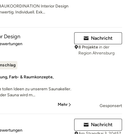
AUKOORDINATION Interior Design
ertig. Individuell. Exk...
or Design
Nachricht
rtung: 4.9 von 5 Sternen
Bewertungen
8 Projekte
in der
Region Ahrensburg
nschlag
tung, Farb- & Raumkonzepte,
ie tollen Ideen zu unserem Saunakeller.
er Sauna wird m...
Mehr
Gesponsert
Nachricht
rtung: 5 von 5 Sternen
Bewertungen
Am Strandkai 3, 20457