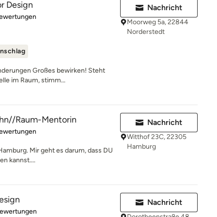
or Design
Nachricht
rtung: 4.9 von 5 Sternen
Bewertungen
Moorweg 5a, 22844
Norderstedt
nschlag
änderungen Großes bewirken! Steht
telle im Raum, stimm...
ohn//Raum-Mentorin
Nachricht
rtung: 5 von 5 Sternen
Bewertungen
Witthof 23C, 22305
Hamburg
s Hamburg. Mir geht es darum, dass DU
n kannst....
design
Nachricht
rtung: 5 von 5 Sternen
Bewertungen
Dorotheenstraße 48,