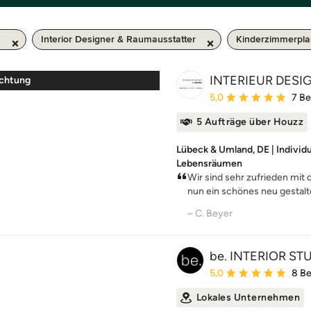
m
Interior Designer & Raumausstatter
Kinderzimmerpl
INTERIEUR DESIG
ichtung
Durchschnittliche Bewe
5,0
7 B
5 Aufträge über Houzz
Lübeck & Umland, DE | Individ
Lebensräumen
Wir sind sehr zufrieden mit 
nun ein schönes neu gestalt
– C. Beyer
be. INTERIOR ST
Durchschnittliche Bewe
5,0
8 B
Lokales Unternehmen