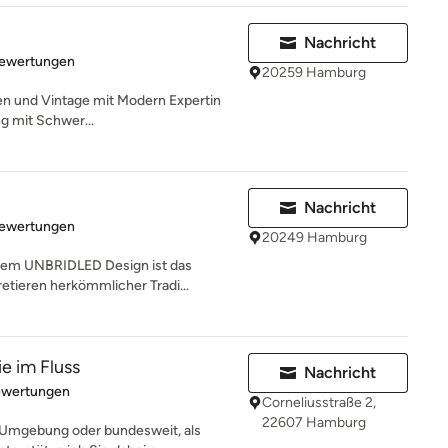
Nachricht
rtung: 5 von 5 Sternen
Bewertungen
20259 Hamburg
ten und Vintage mit Modern Expertin
ng mit Schwer...
Nachricht
rtung: 4.9 von 5 Sternen
Bewertungen
20249 Hamburg
inem UNBRIDLED Design ist das
tieren herkömmlicher Tradi...
e im Fluss
Nachricht
rtung: 4.8 von 5 Sternen
ewertungen
Corneliusstraße 2,
22607 Hamburg
 Umgebung oder bundesweit, als