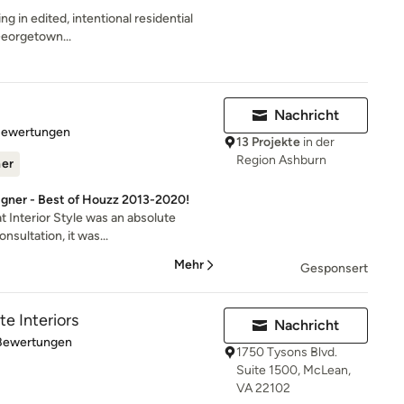
ing in edited, intentional residential
 Georgetown...
Nachricht
rtung: 4.9 von 5 Sternen
Bewertungen
13 Projekte
in der
Region Ashburn
ner
signer - Best of Houzz 2013-2020!
 Interior Style was an absolute
nsultation, it was...
Mehr
Gesponsert
te Interiors
Nachricht
rtung: 4.8 von 5 Sternen
Bewertungen
1750 Tysons Blvd.
Suite 1500, McLean,
VA 22102