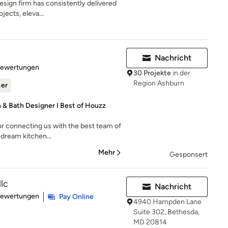
esign firm has consistently delivered
jects, eleva...
Nachricht
rtung: 5 von 5 Sternen
Bewertungen
30 Projekte
in der
Region Ashburn
ner
 & Bath Designer I Best of Houzz
or connecting us with the best team of
 dream kitchen...
Mehr
Gesponsert
llc
Nachricht
rtung: 5 von 5 Sternen
Bewertungen
Pay Online
4940 Hampden Lane
Suite 302, Bethesda,
MD 20814