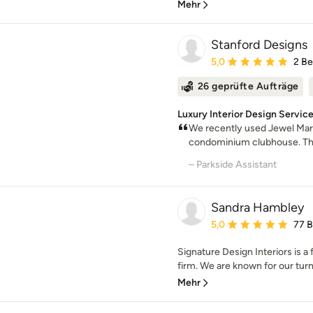
Mehr
Stanford Designs
Durchschnittliche Bewe
5,0
2 B
26 geprüfte Aufträge
Luxury Interior Design Service
We recently used Jewel Mari
condominium clubhouse. The
– Parkside Assistant
Sandra Hambley
Durchschnittliche Bewe
5,0
77 
Signature Design Interiors is a
firm. We are known for our turn
Mehr