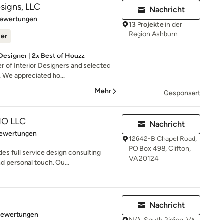
esigns, LLC
Nachricht
rtung: 4.6 von 5 Sternen
Bewertungen
13 Projekte
in der
Region Ashburn
ner
Designer | 2x Best of Houzz
 of Interior Designers and selected
. We appreciated ho...
Mehr
Gesponsert
IO LLC
Nachricht
rtung: 5 von 5 Sternen
Bewertungen
12642-B Chapel Road,
PO Box 498, Clifton,
s full service design consulting
VA 20124
nd personal touch. Ou...
Nachricht
rtung: 4.9 von 5 Sternen
Bewertungen
N/A, South Riding, VA