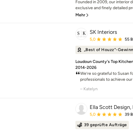
Founded in 2009, our interior d
exclusive and finely detailed pro
Mehr
SK Interiors
Durchschnittliche Bewe
5,0
55 
„Best of Houzz“-Gewin
Loudoun County's Top Kitchen
2014-2026
We’re so grateful to Susan f
professionals to achieve our
– Katelyn
Ella Scott Design, 
Durchschnittliche Bewe
5,0
39 
39 geprüfte Aufträge