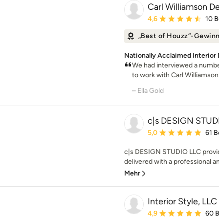
Carl Williamson D
Durchschnittliche Bewe
4,6
10 
„Best of Houzz“-Gewin
Nationally Acclaimed Interior 
We had interviewed a number
to work with Carl Williamson
– Ella Gold
c|s DESIGN STUD
Durchschnittliche Bewe
5,0
61 
c|s DESIGN STUDIO LLC provide
delivered with a professional a
Mehr
Interior Style, LLC
Durchschnittliche Bewe
4,9
60 