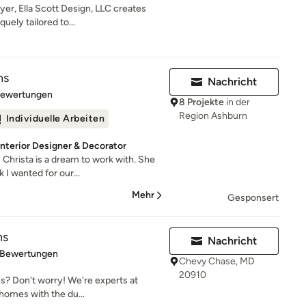
er, Ella Scott Design, LLC creates
uely tailored to...
ns
Nachricht
rtung: 5 von 5 Sternen
Bewertungen
8 Projekte
in der
Region Ashburn
Individuelle Arbeiten
Interior Designer & Decorator
hrista is a dream to work with. She
 I wanted for our...
Mehr
Gesponsert
ns
Nachricht
rtung: 5 von 5 Sternen
 Bewertungen
Chevy Chase, MD
20910
s? Don't worry! We're experts at
homes with the du...