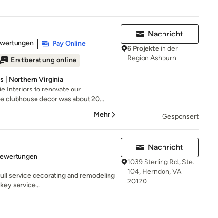
Nachricht
rtung: 5 von 5 Sternen
ewertungen
Pay Online
6 Projekte
in der
Region Ashburn
Erstberatung online
s | Northern Virginia
e Interiors to renovate our
 clubhouse decor was about 20...
Mehr
Gesponsert
Nachricht
rtung: 5 von 5 Sternen
Bewertungen
1039 Sterling Rd., Ste.
104, Herndon, VA
 full service decorating and remodeling
20170
key service...