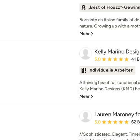
„Best of Houzz“-Gewin
Born into an Italian family of d
nature. Growing up with a mothe
Mehr
Kelly Marino Desi
Durchschnittliche Bewe
5,0
41 
Individuelle Arbeiten
Attaining beautiful, functional
Kelly Marino Designs (KMD) he
Mehr
Lauren Maroney for
Durchschnittliche Bewe
5,0
62 
//Sophisticated. Elegant. Timel