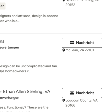
20152
ner
esigners and artisans, design is second
r who is a...
gns
Nachricht
rtung: 5 von 5 Sternen
Bewertungen
McLean, VA 22101
 design can be uncomplicated and fun.
lps homeowners c...
 Ethan Allen Sterling, VA
Nachricht
rtung: 5 von 5 Sternen
Bewertungen
Loudoun County, VA
20166
ess. Functional// These are the