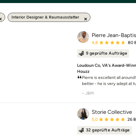
Interior Designer & Raumausstatter
Pierre Jean-Baptis
Durchschnittliche Bewe
4,8
80 
9 geprüfte Aufträge
Loudoun Co, VA's Award-Winnin
Houzz
Pierre is excellent all aroun
better - he is very adept at t
– JBM
Storie Collective
Durchschnittliche Bewe
5,0
26 
32 geprüfte Aufträge