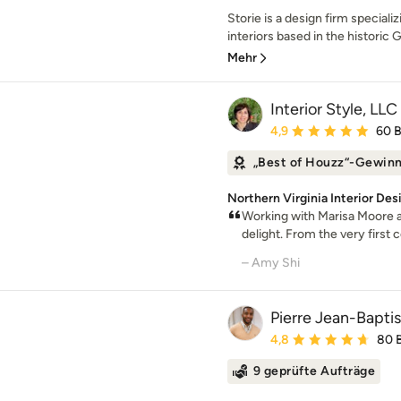
Storie is a design firm specializ
interiors based in the historic
Mehr
Interior Style, LLC
Durchschnittliche Bewe
4,9
60 
„Best of Houzz“-Gewin
Northern Virginia Interior De
Working with Marisa Moore at
delight. From the very first co
– Amy Shi
Pierre Jean-Baptis
Durchschnittliche Bewe
4,8
80 
9 geprüfte Aufträge