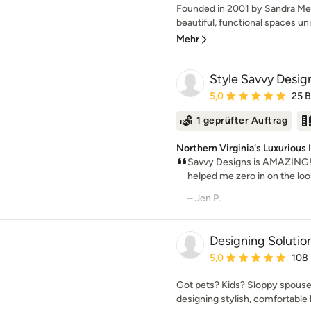
Founded in 2001 by Sandra Mey
beautiful, functional spaces uniq
Mehr
Style Savvy Desig
Durchschnittliche Bewe
5,0
25 
1 geprüfter Auftrag
Northern Virginia's Luxurious 
Savvy Designs is AMAZING! C
helped me zero in on the look
– Jen P.
Designing Solutio
Durchschnittliche Bewe
5,0
108
Got pets? Kids? Sloppy spouse
designing stylish, comfortable 