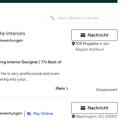
te Interiors
Nachricht
rtung: 4.8 von 5 Sternen
Bewertungen
105 Projekte
in der
Region Ashburn
g Interior Designer | 17x Best of
d! He is very professional and even
uning into your...
Mehr
Gesponsert
Nachricht
rtung: 5 von 5 Sternen
Bewertungen
Pay Online
Washington, DC 20007