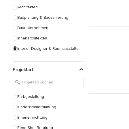
Architekten
Badplanung & Badsanierung
Bauunternehmen
Innenarchitekten
Interior Designer & Raumausstatter
Küchenplanung
Projektart
Landschaftsarchitekten
Armaturen & Sanitärbedarf
Beleuchtung
Farbgestaltung
Einbauschränke
Kinderzimmerplanung
Alle anzeigen
Inneneinrichtung
Feng Shui Beratung