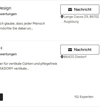
esign
Nachricht
rtung: 5 von 5 Sternen
ewertungen
Lange Gasse 29, 86152
Augsburg
 Ich glaube, dass jeder Mensch
h möchte Sie dabei un...
H
Nachricht
rtung: 5 von 5 Sternen
ewertungen
86420 Diedorf
r für vertikale Gärten und pflegefreie
DOR® vertikale...
112 Experten