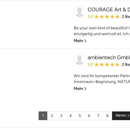
COURAGE Art & D
Durchschnittliche Bewe
5,0
2 B
Be your own kind of beautiful!
einzigartig und wertvoll ist. Ic
Mehr
ambientech Gmb
Durchschnittliche Bewe
5,0
2 B
Wir sind Ihr kompetenter Partne
Innenraum-Begrünung. NATURA
Mehr
Weiter
1
2
3
4
5
6
7
8