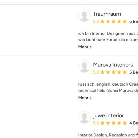
Traumraum
Durchschnittliche Bewe
5,0
6 B
ich bin Interior Designerin aus 
wie Licht oder Farbe, die ein 
Mehr
Murova Interiors
Durchschnittliche Bewe
5,0
5 B
russisch, english, deutsch Crea
technical field, Sofiia Murova d
Mehr
juwe.interior
Durchschnittliche Bewe
5,0
4 B
Interior Design, Redesign und 