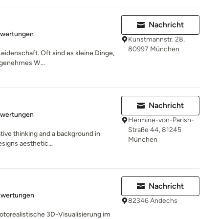
Nachricht
rtung: 5 von 5 Sternen
ewertungen
Kunstmannstr. 28,
80997 München
Leidenschaft. Oft sind es kleine Dinge,
angenehmes W...
Nachricht
rtung: 5 von 5 Sternen
ewertungen
Hermine-von-Parish-
Straße 44, 81245
tive thinking and a background in
München
esigns aesthetic...
Nachricht
rtung: 5 von 5 Sternen
ewertungen
82346 Andechs
fotorealistische 3D-Visualisierung im