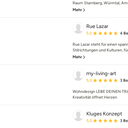
Raum Starnberg, Würmtal, Am
Mehr
Rue Lazar
Durchschnittliche Bewe
5,0
4 B
Rue Lazar steht für einen span
Stilrichtungen und Kulturen, fü
Mehr
my-living-art
Durchschnittliche Bewe
5,0
3 B
Wohndesign LEBE DEINEN TRA
Kreativität öffnet Herzen
Kluges Konzept
Durchschnittliche Bewe
5,0
3 B