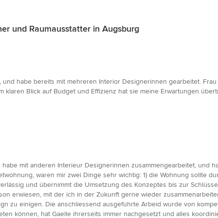
ner und Raumausstatter in Augsburg
, und habe bereits mit mehreren Interior Designerinnen gearbeitet. Frau 
m klaren Blick auf Budget und Effizienz hat sie meine Erwartungen über
 Ich habe mit anderen Interieur Designerinnen zusammengearbeitet, und 
ietwohnung, waren mir zwei Dinge sehr wichtig: 1) die Wohnung sollte 
uverlässig und übernimmt die Umsetzung des Konzeptes bis zur Schlüssel
rson erwiesen, mit der ich in der Zukunft gerne wieder zusammenarbeit
sign zu einigen. Die anschliessend ausgeführte Arbeid wurde von kompe
eten können, hat Gaelle ihrerseits immer nachgesetzt und alles koordini