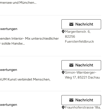
mersee und München...
Nachricht
rtung: 5 von 5 Sternen
ewertungen
Margeritenstr. 6,
82256
nenden Interior- Mix unterschiedlicher
Fuerstenfeldbruck
r solide Handw...
Nachricht
rtung: 5 von 5 Sternen
ewertungen
Simon-Warnberger-
Weg 17, 85221 Dachau
UM Kunst verbindet Menschen,
Nachricht
rtung: 5 von 5 Sternen
ewertungen
Fraunhoferstrasse 18a,