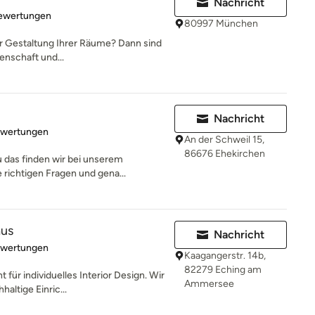
Nachricht
rtung: 5 von 5 Sternen
Bewertungen
80997 München
er Gestaltung Ihrer Räume? Dann sind
denschaft und...
Nachricht
rtung: 4.9 von 5 Sternen
ewertungen
An der Schweil 15,
86676 Ehekirchen
 das finden wir bei unserem
 richtigen Fragen und gena...
aus
Nachricht
rtung: 5 von 5 Sternen
ewertungen
Kaagangerstr. 14b,
82279 Eching am
r individuelles Interior Design. Wir
Ammersee
altige Einric...