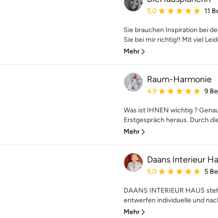
Durchschnittliche Bewe
5,0
11 
Sie brauchen Inspiration bei d
Sie bei mir richtig!! Mit viel Lei
Mehr
Raum-Harmonie
Durchschnittliche Bewe
4,9
9 B
Was ist IHNEN wichtig ? Genau
Erstgespräch heraus. Durch die
Mehr
Daans Interieur H
Durchschnittliche Bewe
5,0
5 B
DAANS INTERIEUR HAUS steht fü
entwerfen individuelle und nachh
Mehr