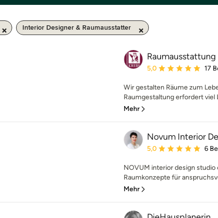
Interior Designer & Raumausstatter
Raumausstattung
Durchschnittliche Bewe
5,0
17 
Wir gestalten Räume zum Leben
Raumgestaltung erfordert viel L
Mehr
Novum Interior De
Durchschnittliche Bewe
5,0
6 B
NOVUM interior design studio en
Raumkonzepte für anspruchsvol
Mehr
DieHausplanerin