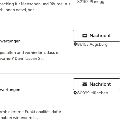
82152 Planegg
Coaching für Menschen und Räume. Als
h Ihnen dabei, her...
Nachricht
rtung: 4.3 von 5 Sternen
ewertungen
86153 Augsburg
stalten und verhindern, dass er
orher? Dann lassen Si...
Nachricht
rtung: 4.3 von 5 Sternen
ewertungen
80999 München
mbiniert mit Funktionalität, dafür
haben wir unsere L...