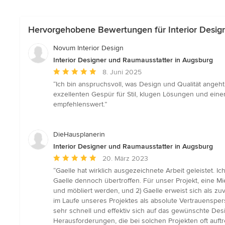
Hervorgehobene Bewertungen für Interior Desig
Novum Interior Design
Interior Designer und Raumausstatter in Augsburg
Durchschnittliche
8. Juni 2025
Bewertung:
“Ich bin anspruchsvoll, was Design und Qualität angeht
5
exzellenten Gespür für Stil, klugen Lösungen und eine
von
empfehlenswert.”
5
Sternen
DieHausplanerin
Interior Designer und Raumausstatter in Augsburg
Durchschnittliche
20. März 2023
Bewertung:
“Gaelle hat wirklich ausgezeichnete Arbeit geleistet.
5
Gaelle dennoch übertroffen. Für unser Projekt, eine M
von
und möbliert werden, und 2) Gaelle erweist sich als z
5
im Laufe unseres Projektes als absolute Vertrauenspe
Sternen
sehr schnell und effektiv sich auf das gewünschte De
Herausforderungen, die bei solchen Projekten oft auftr