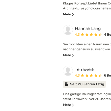
Kluges Konzept bietet Ihnen 
Architekturpsychologin helfe ic
Mehr
Hannah Lang
Durchschnittliche Bewe
4,3
4 B
Sie möchten einen Raum neu ge
nachher genauso aussieht wie v
Mehr
Terrawerk
Durchschnittliche Bewe
4,3
6 B
Seit 20 Jahren tätig
Einzigartige Raumgestaltung ko
steht Terrawerk. Vor 20 Jahren 
Mehr