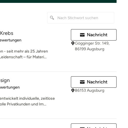
 Krebs
Nachricht
rtung: 5 von 5 Sternen
Bewertungen
Gögginger Str. 149,
86199 Augsburg
 - seit mehr als 25 Jahren
eidenschaft – für Materi...
sign
Nachricht
rtung: 5 von 5 Sternen
ewertungen
86153 Augsburg
twickelt individuelle, zeitlose
le Privatkunden und Im...