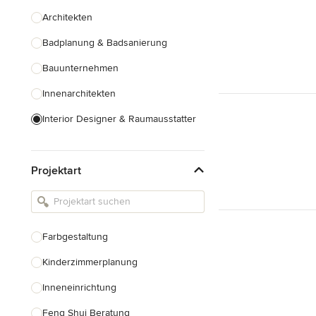
Architekten
Badplanung & Badsanierung
Bauunternehmen
Innenarchitekten
Interior Designer & Raumausstatter
Küchenplanung
Projektart
Landschaftsarchitekten
Armaturen & Sanitärbedarf
Beleuchtung
Farbgestaltung
Einbauschränke
Kinderzimmerplanung
Alle anzeigen
Inneneinrichtung
Feng Shui Beratung