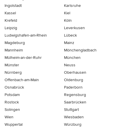
Ingolstadt
Karlsruhe
Kassel
Kiel
Krefeld
Köln
Leipzig
Leverkusen
Ludwigshafen-am-Rhein
Lübeck
Magdeburg
Mainz
Mannheim
Mönchen­gladbach
Mülheim-an-der-Ruhr
München
Münster
Neuss
Nürnberg
Oberhausen
Offenbach-am-Main
Oldenburg
Osnabrück
Paderborn
Potsdam
Regensburg
Rostock
Saarbrücken
Solingen
Stuttgart
Wien
Wiesbaden
Wuppertal
Würzburg