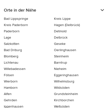
Orte in der Nähe
Bad Lippspringe
Kreis Lippe
Kreis Paderborn
Hagen (Delbrück)
Paderborn
Detmold
Lage
Delbrück
Salzkotten
Geseke
Bad Driburg
Oerlinghausen
Blomberg
Steinheim
Lichtenau
Barntrup
Willebadessen
Nieheim
Fölsen
Eggeringhausen
Wierborn
Wilhelmsburg
Hamborn
Wildsöden
Alfen
Grundsteinheim
Gehrden
Kirchborchen
Iggenhausen
Weltsöden