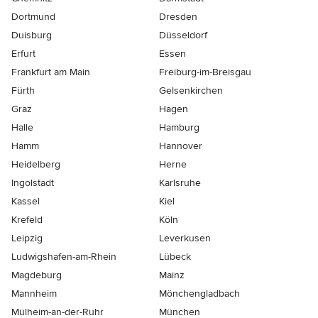
Dortmund
Dresden
Duisburg
Düsseldorf
Erfurt
Essen
Frankfurt am Main
Freiburg-im-Breisgau
Fürth
Gelsenkirchen
Graz
Hagen
Halle
Hamburg
Hamm
Hannover
Heidelberg
Herne
Ingolstadt
Karlsruhe
Kassel
Kiel
Krefeld
Köln
Leipzig
Leverkusen
Ludwigshafen-am-Rhein
Lübeck
Magdeburg
Mainz
Mannheim
Mönchen­gladbach
Mülheim-an-der-Ruhr
München