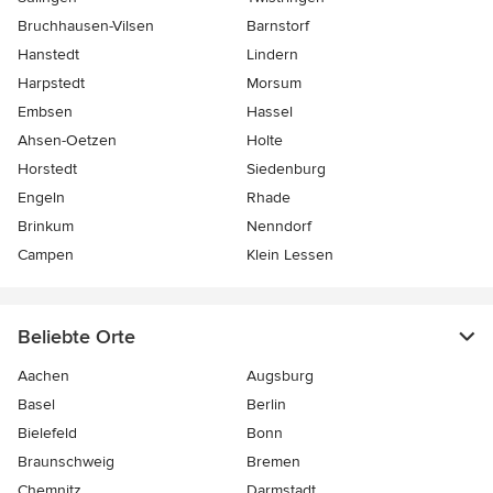
Bruchhausen-Vilsen
Barnstorf
Hanstedt
Lindern
Harpstedt
Morsum
Embsen
Hassel
Ahsen-Oetzen
Holte
Horstedt
Siedenburg
Engeln
Rhade
Brinkum
Nenndorf
Campen
Klein Lessen
Beliebte Orte
Aachen
Augsburg
Basel
Berlin
Bielefeld
Bonn
Braunschweig
Bremen
Chemnitz
Darmstadt