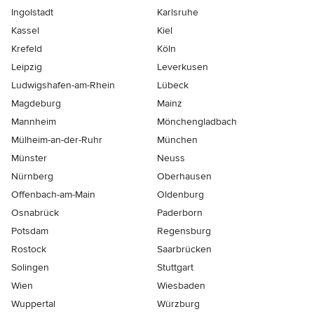
Ingolstadt
Karlsruhe
Kassel
Kiel
Krefeld
Köln
Leipzig
Leverkusen
Ludwigshafen-am-Rhein
Lübeck
Magdeburg
Mainz
Mannheim
Mönchen­gladbach
Mülheim-an-der-Ruhr
München
Münster
Neuss
Nürnberg
Oberhausen
Offenbach-am-Main
Oldenburg
Osnabrück
Paderborn
Potsdam
Regensburg
Rostock
Saarbrücken
Solingen
Stuttgart
Wien
Wiesbaden
Wuppertal
Würzburg