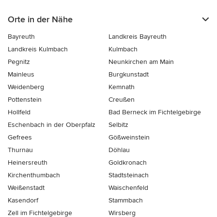
Orte in der Nähe
Bayreuth
Landkreis Bayreuth
Landkreis Kulmbach
Kulmbach
Pegnitz
Neunkirchen am Main
Mainleus
Burgkunstadt
Weidenberg
Kemnath
Pottenstein
Creußen
Hollfeld
Bad Berneck im Fichtelgebirge
Eschenbach in der Oberpfalz
Selbitz
Gefrees
Gößweinstein
Thurnau
Döhlau
Heinersreuth
Goldkronach
Kirchenthumbach
Stadtsteinach
Weißenstadt
Waischenfeld
Kasendorf
Stammbach
Zell im Fichtelgebirge
Wirsberg