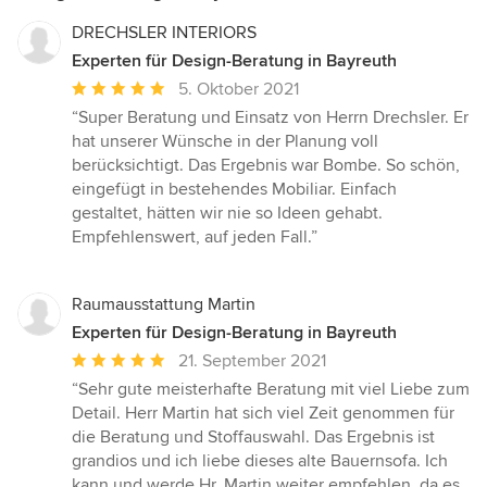
DRECHSLER INTERIORS
Experten für Design-Beratung in Bayreuth
Durchschnittliche
5. Oktober 2021
Bewertung:
“Super Beratung und Einsatz von Herrn Drechsler. Er
5
hat unserer Wünsche in der Planung voll
von
berücksichtigt. Das Ergebnis war Bombe. So schön,
5
eingefügt in bestehendes Mobiliar. Einfach
Sternen
gestaltet, hätten wir nie so Ideen gehabt.
Empfehlenswert, auf jeden Fall.”
Raumausstattung Martin
Experten für Design-Beratung in Bayreuth
Durchschnittliche
21. September 2021
Bewertung:
“Sehr gute meisterhafte Beratung mit viel Liebe zum
5
Detail. Herr Martin hat sich viel Zeit genommen für
von
die Beratung und Stoffauswahl. Das Ergebnis ist
5
grandios und ich liebe dieses alte Bauernsofa. Ich
Sternen
kann und werde Hr. Martin weiter empfehlen, da es