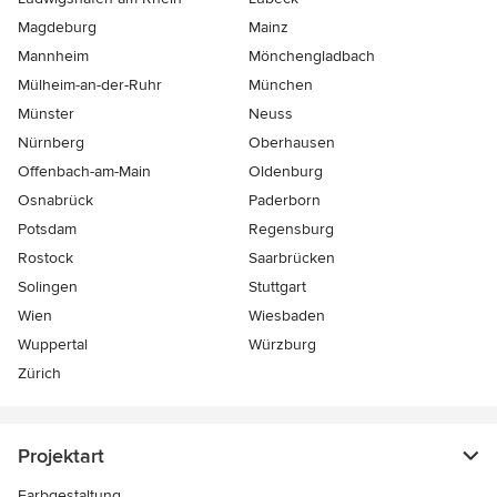
Magdeburg
Mainz
Mannheim
Mönchen­gladbach
Mülheim-an-der-Ruhr
München
Münster
Neuss
Nürnberg
Oberhausen
Offenbach-am-Main
Oldenburg
Osnabrück
Paderborn
Potsdam
Regensburg
Rostock
Saarbrücken
Solingen
Stuttgart
Wien
Wiesbaden
Wuppertal
Würzburg
Zürich
Projektart
Farbgestaltung