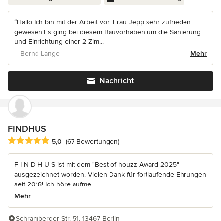
“Hallo Ich bin mit der Arbeit von Frau Jepp sehr zufrieden
gewesen.Es ging bei diesem Bauvorhaben um die Sanierung
und Einrichtung einer 2-Zim...
– Bernd Lange
Mehr
Nachricht
FINDHUS
Durchschnittliche Bewertung: 5 von 5 Sternen
5,0
(67 Bewertungen)
F I N D H U S ist mit dem "Best of houzz Award 2025"
ausgezeichnet worden. Vielen Dank für fortlaufende Ehrungen
seit 2018! Ich höre aufme...
Mehr
Schramberger Str. 51, 13467 Berlin