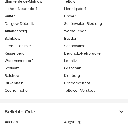
Blankenfelde-Mahlow
Teltow
Hohen Neuendorf
Hennigsdorf
Velten
Erkner
Dallgow-Döberitz
Schönwalde-Siedlung
Altlandsberg
Werneuchen
Schildow
Basdorf
Groß Glienicke
Schönwalde
Kesselberg
Bergholz-Rehbrücke
Wassmannsdorf
Lehnitz
Schlaatz
Gräbchen
Selchow
Kienberg
Birkenhain
Friederikenhof
Cecilienhöhe
Teltower Vorstadt
Beliebte Orte
Aachen
Augsburg