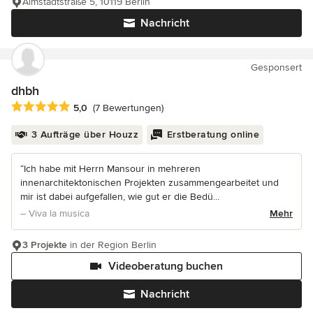
Almstadtstraße 5, 10119 Berlin
Nachricht
Gesponsert
dhbh
Durchschnittliche Bewertung: 5 von 5 Sternen
5,0
(7 Bewertungen)
3 Aufträge über Houzz
Erstberatung online
“Ich habe mit Herrn Mansour in mehreren
innenarchitektonischen Projekten zusammengearbeitet und
mir ist dabei aufgefallen, wie gut er die Bedü...
– Viva la musica
Mehr
3 Projekte
in der Region Berlin
Videoberatung buchen
Nachricht