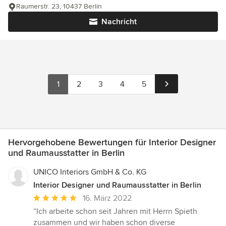
Raumerstr. 23, 10437 Berlin
Nachricht
1
2
3
4
5
Hervorgehobene Bewertungen für Interior Designer
und Raumausstatter in Berlin
UNICO Interiors GmbH & Co. KG
Interior Designer und Raumausstatter in Berlin
Durchschnittliche
16. März 2022
Bewertung:
“Ich arbeite schon seit Jahren mit Herrn Spieth
5
zusammen und wir haben schon diverse