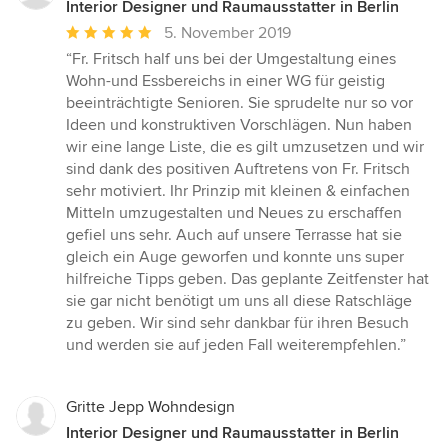
Interior Designer und Raumausstatter in Berlin
Durchschnittliche
5. November 2019
Bewertung:
“Fr. Fritsch half uns bei der Umgestaltung eines
5
Wohn-und Essbereichs in einer WG für geistig
von
beeinträchtigte Senioren. Sie sprudelte nur so vor
5
Ideen und konstruktiven Vorschlägen. Nun haben
Sternen
wir eine lange Liste, die es gilt umzusetzen und wir
sind dank des positiven Auftretens von Fr. Fritsch
sehr motiviert. Ihr Prinzip mit kleinen & einfachen
Mitteln umzugestalten und Neues zu erschaffen
gefiel uns sehr. Auch auf unsere Terrasse hat sie
gleich ein Auge geworfen und konnte uns super
hilfreiche Tipps geben. Das geplante Zeitfenster hat
sie gar nicht benötigt um uns all diese Ratschläge
zu geben. Wir sind sehr dankbar für ihren Besuch
und werden sie auf jeden Fall weiterempfehlen.”
Gritte Jepp Wohndesign
Interior Designer und Raumausstatter in Berlin