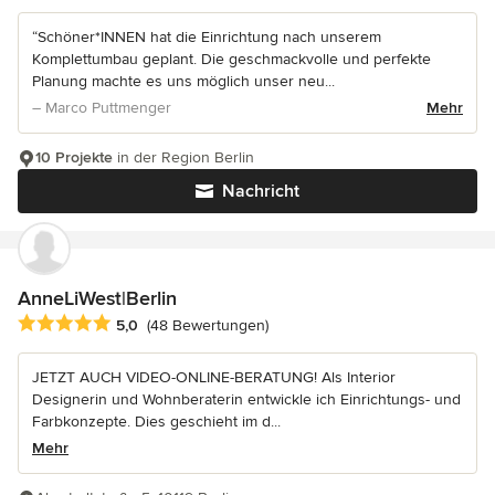
“Schöner*INNEN hat die Einrichtung nach unserem
Komplettumbau geplant. Die geschmackvolle und perfekte
Planung machte es uns möglich unser neu...
– Marco Puttmenger
Mehr
10 Projekte
in der Region Berlin
Nachricht
AnneLiWest|Berlin
Durchschnittliche Bewertung: 5 von 5 Sternen
5,0
(48 Bewertungen)
JETZT AUCH VIDEO-ONLINE-BERATUNG! Als Interior
Designerin und Wohnberaterin entwickle ich Einrichtungs- und
Farbkonzepte. Dies geschieht im d...
Mehr