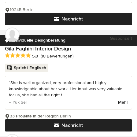
10245 Berlin
Nachricht
Gesponsert
Individuelle Designberatung
Gila Faghihi Interior Design
Durchschnittliche Bewertung: 5 von 5 Sternen
5,0
(18 Bewertungen)
Spricht Englisch
“She is well organized, very professional and highly
knowledgeable about her work. Her input was very valuable
for us, she had all the right t...
– Yuk Sel
Mehr
33 Projekte
in der Region Berlin
Nachricht