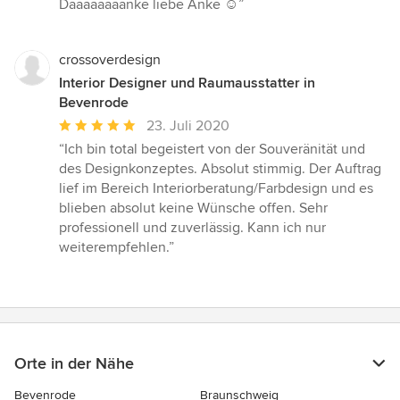
Daaaaaaaanke liebe Anke ☺️”
crossoverdesign
Interior Designer und Raumausstatter in
Bevenrode
Durchschnittliche
23. Juli 2020
Bewertung:
“Ich bin total begeistert von der Souveränität und
5
des Designkonzeptes. Absolut stimmig. Der Auftrag
von
lief im Bereich Interiorberatung/Farbdesign und es
5
blieben absolut keine Wünsche offen. Sehr
Sternen
professionell und zuverlässig. Kann ich nur
weiterempfehlen.”
Orte in der Nähe
Bevenrode
Braunschweig