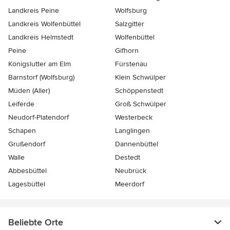
Landkreis Peine
Wolfsburg
Landkreis Wolfenbüttel
Salzgitter
Landkreis Helmstedt
Wolfenbüttel
Peine
Gifhorn
Königslutter am Elm
Fürstenau
Barnstorf (Wolfsburg)
Klein Schwülper
Müden (Aller)
Schöppenstedt
Leiferde
Groß Schwülper
Neudorf-Platendorf
Westerbeck
Schapen
Langlingen
Grußendorf
Dannenbüttel
Walle
Destedt
Abbesbüttel
Neubrück
Lagesbüttel
Meerdorf
Beliebte Orte