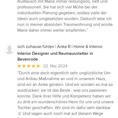
5
Austausch mit Marie immer reibungslos, nett und
von
professionell. Sie hat sich viel Mühe bei der
5
individuellen Planung gegeben, sodass viele der
Sternen
Ideen auch umgesetzten wurden. Dadurch lebe ich
nun in meiner absoluten Traumwohnung und würde
Marie daher immer weiter empfehlen.”
sich zuhause fühlen | Anke R | Home & Interior
Interior Designer und Raumausstatter in
Bevenrode
Durchschnittliche
22. Mai 2024
Bewertung:
“Durch eine doch eigentlich sehr unglückliche Um-
5
und Anbau Maßnahme an und in unserem Haus,
von
sind wir an Anke geraten. Und wir würden es mal so
5
ausdrücken: sie ist das Beste , was uns passieren
Sternen
konnte. Dank ihrer Hilfe und Kompetenz haben wir
zu dritt ein wunderschönes Heim für uns und unsere
Tochter geschaffen. Wir sind ihr dafür sehr dankbar
☺️ Und sagen auch noch mal auf diesem Wege