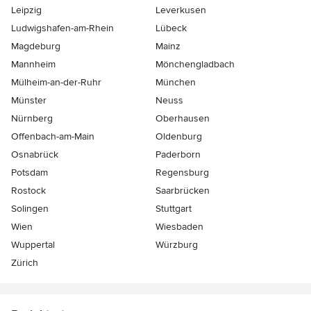
Leipzig
Leverkusen
Ludwigshafen-am-Rhein
Lübeck
Magdeburg
Mainz
Mannheim
Mönchen­gladbach
Mülheim-an-der-Ruhr
München
Münster
Neuss
Nürnberg
Oberhausen
Offenbach-am-Main
Oldenburg
Osnabrück
Paderborn
Potsdam
Regensburg
Rostock
Saarbrücken
Solingen
Stuttgart
Wien
Wiesbaden
Wuppertal
Würzburg
Zürich