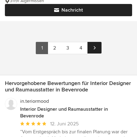
31191 Algermissen
Nachricht
1
2
3
4
Hervorgehobene Bewertungen für Interior Designer
und Raumausstatter in Bevenrode
in.teriormood
Interior Designer und Raumausstatter in
Bevenrode
Durchschnittliche
12. Juni 2025
Bewertung:
“Vom Erstgespräch bis zur finalen Planung war der