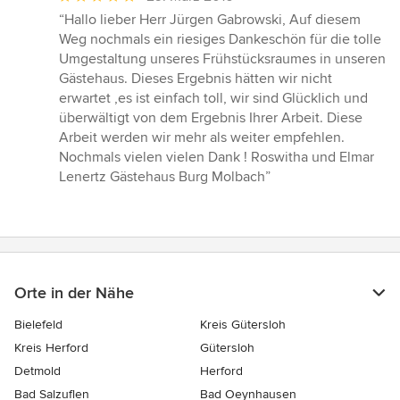
Bewertung:
“Hallo lieber Herr Jürgen Gabrowski, Auf diesem
5
Weg nochmals ein riesiges Dankeschön für die tolle
von
Umgestaltung unseres Frühstücksraumes in unseren
5
Gästehaus. Dieses Ergebnis hätten wir nicht
Sternen
erwartet ,es ist einfach toll, wir sind Glücklich und
überwältigt von dem Ergebnis Ihrer Arbeit. Diese
Arbeit werden wir mehr als weiter empfehlen.
Nochmals vielen vielen Dank ! Roswitha und Elmar
Lenertz Gästehaus Burg Molbach”
Orte in der Nähe
Bielefeld
Kreis Gütersloh
Kreis Herford
Gütersloh
Detmold
Herford
Bad Salzuflen
Bad Oeynhausen