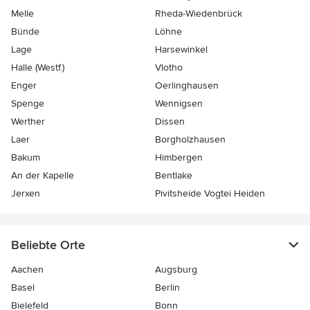
Melle
Rheda-Wiedenbrück
Bünde
Löhne
Lage
Harsewinkel
Halle (Westf.)
Vlotho
Enger
Oerlinghausen
Spenge
Wennigsen
Werther
Dissen
Laer
Borgholzhausen
Bakum
Himbergen
An der Kapelle
Bentlake
Jerxen
Pivitsheide Vogtei Heiden
Beliebte Orte
Aachen
Augsburg
Basel
Berlin
Bielefeld
Bonn