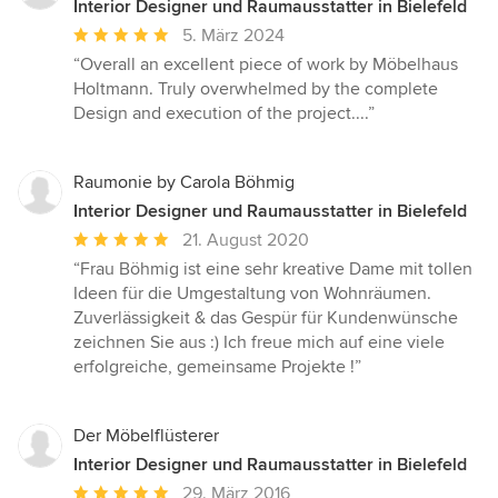
Interior Designer und Raumausstatter in Bielefeld
Durchschnittliche
5. März 2024
Bewertung:
“Overall an excellent piece of work by Möbelhaus
5
Holtmann. Truly overwhelmed by the complete
von
Design and execution of the project....”
5
Sternen
Raumonie by Carola Böhmig
Interior Designer und Raumausstatter in Bielefeld
Durchschnittliche
21. August 2020
Bewertung:
“Frau Böhmig ist eine sehr kreative Dame mit tollen
5
Ideen für die Umgestaltung von Wohnräumen.
von
Zuverlässigkeit & das Gespür für Kundenwünsche
5
zeichnen Sie aus :) Ich freue mich auf eine viele
Sternen
erfolgreiche, gemeinsame Projekte !”
Der Möbelflüsterer
Interior Designer und Raumausstatter in Bielefeld
Durchschnittliche
29. März 2016