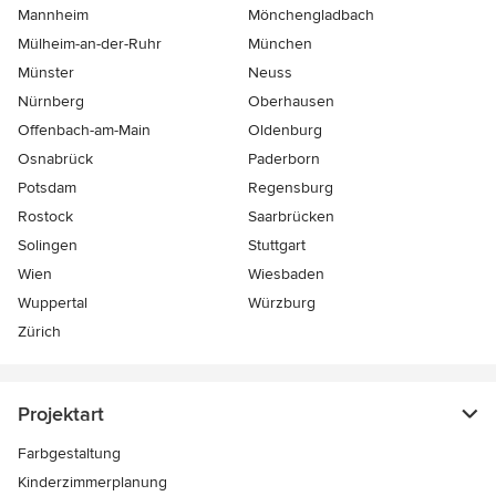
Mannheim
Mönchen­gladbach
Mülheim-an-der-Ruhr
München
Münster
Neuss
Nürnberg
Oberhausen
Offenbach-am-Main
Oldenburg
Osnabrück
Paderborn
Potsdam
Regensburg
Rostock
Saarbrücken
Solingen
Stuttgart
Wien
Wiesbaden
Wuppertal
Würzburg
Zürich
Projektart
Farbgestaltung
Kinderzimmerplanung