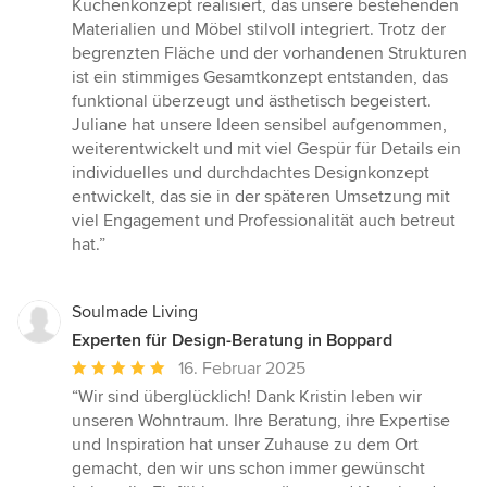
Küchenkonzept realisiert, das unsere bestehenden
Sternen
Materialien und Möbel stilvoll integriert. Trotz der
begrenzten Fläche und der vorhandenen Strukturen
ist ein stimmiges Gesamtkonzept entstanden, das
funktional überzeugt und ästhetisch begeistert.
Juliane hat unsere Ideen sensibel aufgenommen,
weiterentwickelt und mit viel Gespür für Details ein
individuelles und durchdachtes Designkonzept
entwickelt, das sie in der späteren Umsetzung mit
viel Engagement und Professionalität auch betreut
hat.”
Soulmade Living
Experten für Design-Beratung in Boppard
Durchschnittliche
16. Februar 2025
Bewertung:
“Wir sind überglücklich! Dank Kristin leben wir
5
unseren Wohntraum. Ihre Beratung, ihre Expertise
von
und Inspiration hat unser Zuhause zu dem Ort
5
gemacht, den wir uns schon immer gewünscht
Sternen