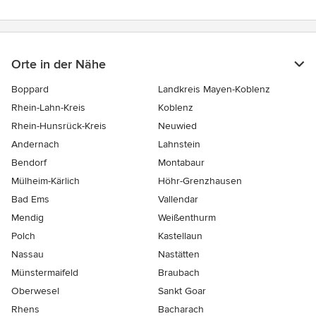
Orte in der Nähe
Boppard
Landkreis Mayen-Koblenz
Rhein-Lahn-Kreis
Koblenz
Rhein-Hunsrück-Kreis
Neuwied
Andernach
Lahnstein
Bendorf
Montabaur
Mülheim-Kärlich
Höhr-Grenzhausen
Bad Ems
Vallendar
Mendig
Weißenthurm
Polch
Kastellaun
Nassau
Nastätten
Münstermaifeld
Braubach
Oberwesel
Sankt Goar
Rhens
Bacharach