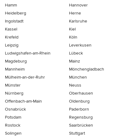
Hamm
Hannover
Heidelberg
Herne
Ingolstadt
Karlsruhe
Kassel
Kiel
Krefeld
Köln
Leipzig
Leverkusen
Ludwigshafen-am-Rhein
Lübeck
Magdeburg
Mainz
Mannheim
Mönchen­gladbach
Mülheim-an-der-Ruhr
München
Münster
Neuss
Nürnberg
Oberhausen
Offenbach-am-Main
Oldenburg
Osnabrück
Paderborn
Potsdam
Regensburg
Rostock
Saarbrücken
Solingen
Stuttgart