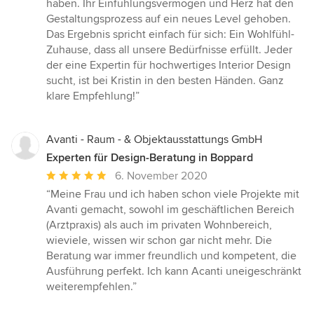
haben. Ihr Einfühlungsvermögen und Herz hat den
Gestaltungsprozess auf ein neues Level gehoben.
Das Ergebnis spricht einfach für sich: Ein Wohlfühl-
Zuhause, dass all unsere Bedürfnisse erfüllt. Jeder
der eine Expertin für hochwertiges Interior Design
sucht, ist bei Kristin in den besten Händen. Ganz
klare Empfehlung!”
Avanti - Raum - & Objektausstattungs GmbH
Experten für Design-Beratung in Boppard
Durchschnittliche
6. November 2020
Bewertung:
“Meine Frau und ich haben schon viele Projekte mit
5
Avanti gemacht, sowohl im geschäftlichen Bereich
von
(Arztpraxis) als auch im privaten Wohnbereich,
5
wieviele, wissen wir schon gar nicht mehr. Die
Sternen
Beratung war immer freundlich und kompetent, die
Ausführung perfekt. Ich kann Acanti uneigeschränkt
weiterempfehlen.”