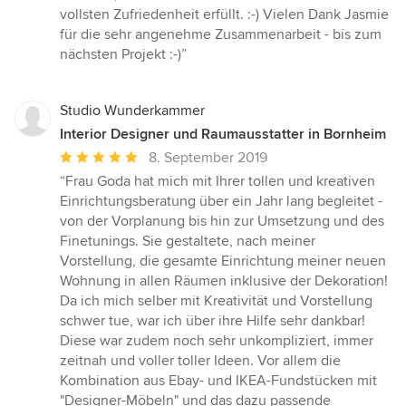
vollsten Zufriedenheit erfüllt. :-) Vielen Dank Jasmie
für die sehr angenehme Zusammenarbeit - bis zum
nächsten Projekt :-)”
Studio Wunderkammer
Interior Designer und Raumausstatter in Bornheim
Durchschnittliche
8. September 2019
Bewertung:
“Frau Goda hat mich mit Ihrer tollen und kreativen
5
Einrichtungsberatung über ein Jahr lang begleitet -
von
von der Vorplanung bis hin zur Umsetzung und des
5
Finetunings. Sie gestaltete, nach meiner
Sternen
Vorstellung, die gesamte Einrichtung meiner neuen
Wohnung in allen Räumen inklusive der Dekoration!
Da ich mich selber mit Kreativität und Vorstellung
schwer tue, war ich über ihre Hilfe sehr dankbar!
Diese war zudem noch sehr unkompliziert, immer
zeitnah und voller toller Ideen. Vor allem die
Kombination aus Ebay- und IKEA-Fundstücken mit
"Designer-Möbeln" und das dazu passende