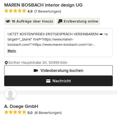
MAREN BOSBACH interior design UG
Durchschnittliche Bewertung: 4.9 von 5 Sternen
4,9
(7 Bewertungen)
16 Aufträge über Houzz
Erstberatung online
!JETZT KOSTENFREIES ERSTGESPRÄCH VEREINBAREN! ➡️ <a
target="_blank" href="https://www.maren-
bosbach.com/">https://www.maren-bosbach.com/</a>...
Mehr
Sürther Hauptstraße 30, 50999 Köln
Videoberatung buchen
Nachricht
A. Doege GmbH
Durchschnittliche Bewertung: 5 von 5 Sternen
5,0
(8 Bewertungen)