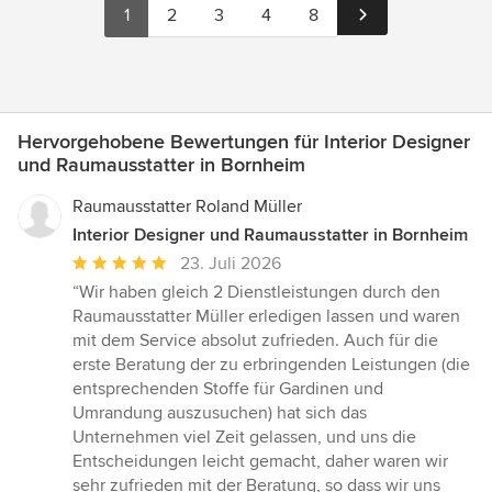
1
2
3
4
8
Hervorgehobene Bewertungen für Interior Designer
und Raumausstatter in Bornheim
Raumausstatter Roland Müller
Interior Designer und Raumausstatter in Bornheim
Durchschnittliche
23. Juli 2026
Bewertung:
“Wir haben gleich 2 Dienstleistungen durch den
5
Raumausstatter Müller erledigen lassen und waren
von
mit dem Service absolut zufrieden. Auch für die
5
erste Beratung der zu erbringenden Leistungen (die
Sternen
entsprechenden Stoffe für Gardinen und
Umrandung auszusuchen) hat sich das
Unternehmen viel Zeit gelassen, und uns die
Entscheidungen leicht gemacht, daher waren wir
sehr zufrieden mit der Beratung, so dass wir uns